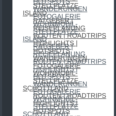
HOTSPOTS
STELLPLÄTZE
WANDERUNGEN
ISLAND
FOTOGALERIE
RATGEBER |
WOHNMOBIL-
REISEPLANUNG
STELLPLÄTZE
ROUTEN | ROADTRIPS
ISLAND
HIGHLIGHTS |
RATGEBER |
HOTSPOTS
REISEPLANUNG
WANDERUNGEN
ROUTEN | ROADTRIPS
FOTOGALERIE
HIGHLIGHTS |
WOHNMOBIL-
HOTSPOTS
STELLPLÄTZE
WANDERUNGEN
SCHOTTLAND
FOTOGALERIE
ROUTEN | ROADTRIPS
WOHNMOBIL-
HIGHLIGHTS |
STELLPLÄTZE
HOTSPOTS
SCHOTTLAND