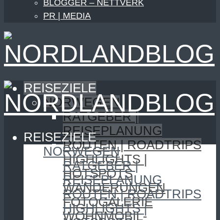
BLOGGER – NETTVERK
PR | MEDIA
REISEZIELE
NORWEGEN
RATGEBER |
REISEPLANUNG
REISEZIELE
ROUTEN | ROADTRIPS
NORWEGEN
HIGHLIGHTS |
RATGEBER |
HOTSPOTS
REISEPLANUNG
WANDERUNGEN
ROUTEN | ROADTRIPS
FOTOGALERIE
HIGHLIGHTS |
WOHNMOBIL-