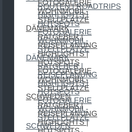
FOTOGALERIE
ROUTEN | ROADTRIPS
WOHNMOBIL-
HIGHLIGHTS |
STELLPLÄTZE
HOTSPOTS
DÄNEMARK
FOTOGALERIE
RATGEBER |
WOHNMOBIL-
REISEPLANUNG
STELLPLÄTZE
HIGHLIGHTS |
DÄNEMARK
HOTSPOTS
RATGEBER |
FOTOGALERIE
REISEPLANUNG
WOHNMOBIL-
HIGHLIGHTS |
STELLPLÄTZE
HOTSPOTS
SCHWEDEN
FOTOGALERIE
RATGEBER |
WOHNMOBIL-
REISEPLANUNG
STELLPLÄTZE
HIGHLIGHTS |
SCHWEDEN
HOTSPOTS