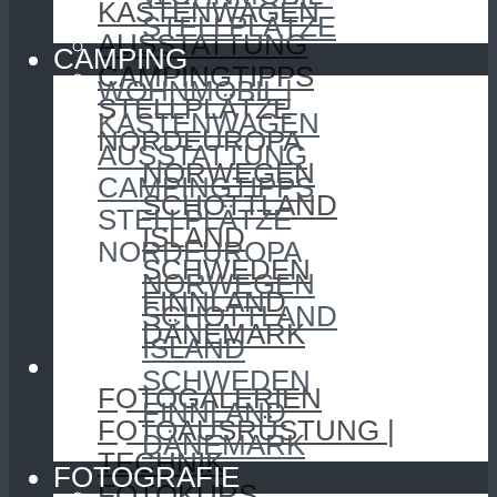
KASTENWAGEN
STELLPLÄTZE
AUSSTATTUNG
CAMPING
CAMPINGTIPPS
WOHNMOBIL |
STELLPLÄTZE
KASTENWAGEN
NORDEUROPA
AUSSTATTUNG
NORWEGEN
CAMPINGTIPPS
SCHOTTLAND
STELLPLÄTZE
ISLAND
NORDEUROPA
SCHWEDEN
NORWEGEN
FINNLAND
SCHOTTLAND
DÄNEMARK
ISLAND
FOTOGRAFIE
SCHWEDEN
FOTOGALERIEN
FINNLAND
FOTOAUSRÜSTUNG |
DÄNEMARK
TECHNIK
FOTOGRAFIE
FOTOKURS