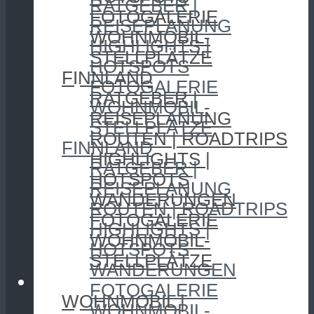
RATGEBER |
FOTOGALERIE
REISEPLANUNG
WOHNMOBIL-
HIGHLIGHTS |
STELLPLÄTZE
HOTSPOTS
FINNLAND
FOTOGALERIE
RATGEBER |
WOHNMOBIL-
REISEPLANUNG
STELLPLÄTZE
ROUTEN | ROADTRIPS
FINNLAND
HIGHLIGHTS |
RATGEBER |
HOTSPOTS
REISEPLANUNG
WANDERUNGEN
ROUTEN | ROADTRIPS
FOTOGALERIE
HIGHLIGHTS |
WOHNMOBIL-
HOTSPOTS
STELLPLÄTZE
WANDERUNGEN
CAMPING
FOTOGALERIE
WOHNMOBIL |
WOHNMOBIL-