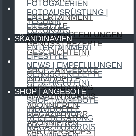
FOTOGALERIEN
SKANDINAVIEN
FOTOAUSRÜSTUNG |
ENTERTAINMENT
TECHNIK
LIFESTYLE
FOTOKURS
NEWS | EMPFEHLUNGEN
SKANDINAVIEN
GENUSS | REZEPTE
ENTERTAINMENT
GESCHICHTE(N)
LIFESTYLE
SHOP | ANGEBOTE
NEWS | EMPFEHLUNGEN
SHOP | ANGEBOTE
GENUSS | REZEPTE
INDIVIDUELLE
GESCHICHTE(N)
REISEBERATUNG
SHOP | ANGEBOTE
MAGAZIN NORDIS
SHOP | ANGEBOTE
ABONNIEREN
INDIVIDUELLE
MAGAZIN NORR
REISEBERATUNG
ABONNIEREN
MAGAZIN NORDIS
PARTNERSHOPS |
ABONNIEREN