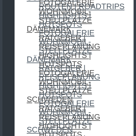
FOTOGALERIE
ROUTEN | ROADTRIPS
WOHNMOBIL-
HIGHLIGHTS |
STELLPLÄTZE
HOTSPOTS
DÄNEMARK
FOTOGALERIE
RATGEBER |
WOHNMOBIL-
REISEPLANUNG
STELLPLÄTZE
HIGHLIGHTS |
DÄNEMARK
HOTSPOTS
RATGEBER |
FOTOGALERIE
REISEPLANUNG
WOHNMOBIL-
HIGHLIGHTS |
STELLPLÄTZE
HOTSPOTS
SCHWEDEN
FOTOGALERIE
RATGEBER |
WOHNMOBIL-
REISEPLANUNG
STELLPLÄTZE
HIGHLIGHTS |
SCHWEDEN
HOTSPOTS