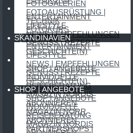
FOTOGALERIEN
SKANDINAVIEN
FOTOAUSRÜSTUNG |
ENTERTAINMENT
TECHNIK
LIFESTYLE
FOTOKURS
NEWS | EMPFEHLUNGEN
SKANDINAVIEN
GENUSS | REZEPTE
ENTERTAINMENT
GESCHICHTE(N)
LIFESTYLE
SHOP | ANGEBOTE
NEWS | EMPFEHLUNGEN
SHOP | ANGEBOTE
GENUSS | REZEPTE
INDIVIDUELLE
GESCHICHTE(N)
REISEBERATUNG
SHOP | ANGEBOTE
MAGAZIN NORDIS
SHOP | ANGEBOTE
ABONNIEREN
INDIVIDUELLE
MAGAZIN NORR
REISEBERATUNG
ABONNIEREN
MAGAZIN NORDIS
PARTNERSHOPS |
ABONNIEREN