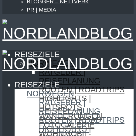
BLOGGER – NETTVERK
PR | MEDIA
REISEZIELE
NORWEGEN
RATGEBER |
REISEPLANUNG
REISEZIELE
ROUTEN | ROADTRIPS
NORWEGEN
HIGHLIGHTS |
RATGEBER |
HOTSPOTS
REISEPLANUNG
WANDERUNGEN
ROUTEN | ROADTRIPS
FOTOGALERIE
HIGHLIGHTS |
WOHNMOBIL-