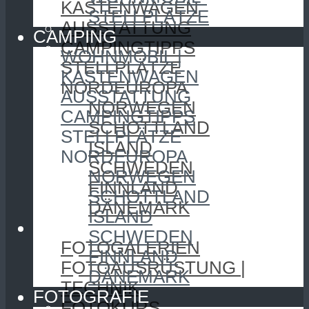
KASTENWAGEN
STELLPLÄTZE
AUSSTATTUNG
CAMPING
CAMPINGTIPPS
WOHNMOBIL |
STELLPLÄTZE
KASTENWAGEN
NORDEUROPA
AUSSTATTUNG
NORWEGEN
CAMPINGTIPPS
SCHOTTLAND
STELLPLÄTZE
ISLAND
NORDEUROPA
SCHWEDEN
NORWEGEN
FINNLAND
SCHOTTLAND
DÄNEMARK
ISLAND
FOTOGRAFIE
SCHWEDEN
FOTOGALERIEN
FINNLAND
FOTOAUSRÜSTUNG |
DÄNEMARK
TECHNIK
FOTOGRAFIE
FOTOKURS