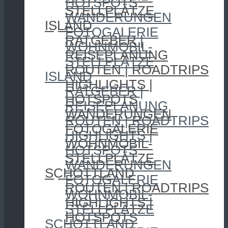
HOTSPOTS
STELLPLÄTZE
WANDERUNGEN
ISLAND
FOTOGALERIE
RATGEBER |
WOHNMOBIL-
REISEPLANUNG
STELLPLÄTZE
ROUTEN | ROADTRIPS
ISLAND
HIGHLIGHTS |
RATGEBER |
HOTSPOTS
REISEPLANUNG
WANDERUNGEN
ROUTEN | ROADTRIPS
FOTOGALERIE
HIGHLIGHTS |
WOHNMOBIL-
HOTSPOTS
STELLPLÄTZE
WANDERUNGEN
SCHOTTLAND
FOTOGALERIE
ROUTEN | ROADTRIPS
WOHNMOBIL-
HIGHLIGHTS |
STELLPLÄTZE
HOTSPOTS
SCHOTTLAND