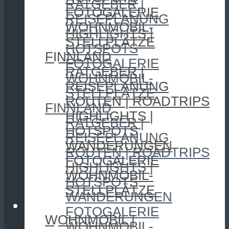
RATGEBER |
FOTOGALERIE
REISEPLANUNG
WOHNMOBIL-
HIGHLIGHTS |
STELLPLÄTZE
HOTSPOTS
FINNLAND
FOTOGALERIE
RATGEBER |
WOHNMOBIL-
REISEPLANUNG
STELLPLÄTZE
ROUTEN | ROADTRIPS
FINNLAND
HIGHLIGHTS |
RATGEBER |
HOTSPOTS
REISEPLANUNG
WANDERUNGEN
ROUTEN | ROADTRIPS
FOTOGALERIE
HIGHLIGHTS |
WOHNMOBIL-
HOTSPOTS
STELLPLÄTZE
WANDERUNGEN
CAMPING
FOTOGALERIE
WOHNMOBIL |
WOHNMOBIL-