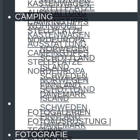
KASTENWAGEN
STELLPLÄTZE
AUSSTATTUNG
CAMPING
CAMPINGTIPPS
WOHNMOBIL |
STELLPLÄTZE
KASTENWAGEN
NORDEUROPA
AUSSTATTUNG
NORWEGEN
CAMPINGTIPPS
SCHOTTLAND
STELLPLÄTZE
ISLAND
NORDEUROPA
SCHWEDEN
NORWEGEN
FINNLAND
SCHOTTLAND
DÄNEMARK
ISLAND
FOTOGRAFIE
SCHWEDEN
FOTOGALERIEN
FINNLAND
FOTOAUSRÜSTUNG |
DÄNEMARK
TECHNIK
FOTOGRAFIE
FOTOKURS