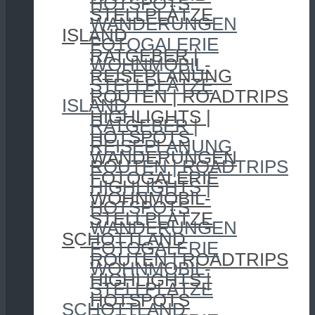
HOTSPOTS
STELLPLÄTZE
WANDERUNGEN
ISLAND
FOTOGALERIE
RATGEBER |
WOHNMOBIL-
REISEPLANUNG
STELLPLÄTZE
ROUTEN | ROADTRIPS
ISLAND
HIGHLIGHTS |
RATGEBER |
HOTSPOTS
REISEPLANUNG
WANDERUNGEN
ROUTEN | ROADTRIPS
FOTOGALERIE
HIGHLIGHTS |
WOHNMOBIL-
HOTSPOTS
STELLPLÄTZE
WANDERUNGEN
SCHOTTLAND
FOTOGALERIE
ROUTEN | ROADTRIPS
WOHNMOBIL-
HIGHLIGHTS |
STELLPLÄTZE
HOTSPOTS
SCHOTTLAND