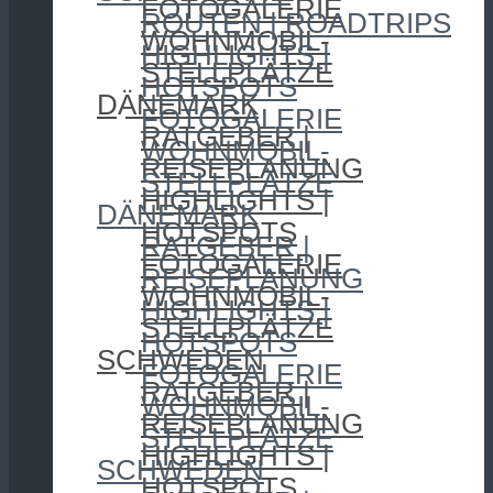
FOTOGALERIE
ROUTEN | ROADTRIPS
WOHNMOBIL-
HIGHLIGHTS |
STELLPLÄTZE
HOTSPOTS
DÄNEMARK
FOTOGALERIE
RATGEBER |
WOHNMOBIL-
REISEPLANUNG
STELLPLÄTZE
HIGHLIGHTS |
DÄNEMARK
HOTSPOTS
RATGEBER |
FOTOGALERIE
REISEPLANUNG
WOHNMOBIL-
HIGHLIGHTS |
STELLPLÄTZE
HOTSPOTS
SCHWEDEN
FOTOGALERIE
RATGEBER |
WOHNMOBIL-
REISEPLANUNG
STELLPLÄTZE
HIGHLIGHTS |
SCHWEDEN
HOTSPOTS