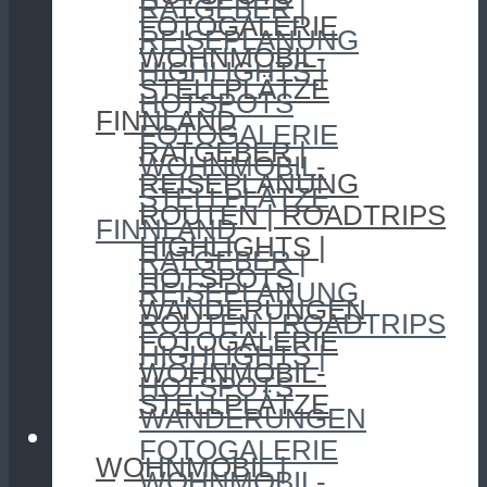
RATGEBER |
FOTOGALERIE
REISEPLANUNG
WOHNMOBIL-
HIGHLIGHTS |
STELLPLÄTZE
HOTSPOTS
FINNLAND
FOTOGALERIE
RATGEBER |
WOHNMOBIL-
REISEPLANUNG
STELLPLÄTZE
ROUTEN | ROADTRIPS
FINNLAND
HIGHLIGHTS |
RATGEBER |
HOTSPOTS
REISEPLANUNG
WANDERUNGEN
ROUTEN | ROADTRIPS
FOTOGALERIE
HIGHLIGHTS |
WOHNMOBIL-
HOTSPOTS
STELLPLÄTZE
WANDERUNGEN
CAMPING
FOTOGALERIE
WOHNMOBIL |
WOHNMOBIL-