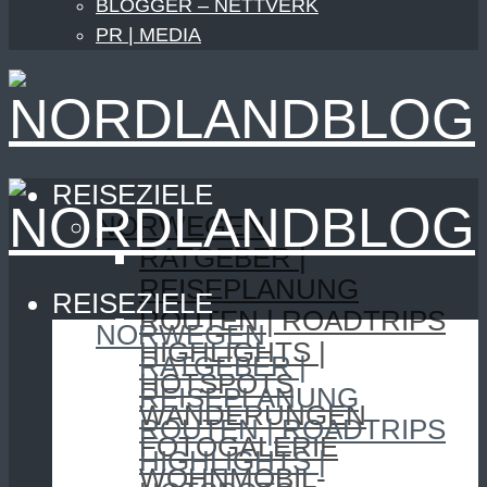
BLOGGER – NETTVERK
PR | MEDIA
REISEZIELE
NORWEGEN
RATGEBER |
REISEPLANUNG
REISEZIELE
ROUTEN | ROADTRIPS
NORWEGEN
HIGHLIGHTS |
RATGEBER |
HOTSPOTS
REISEPLANUNG
WANDERUNGEN
ROUTEN | ROADTRIPS
FOTOGALERIE
HIGHLIGHTS |
WOHNMOBIL-