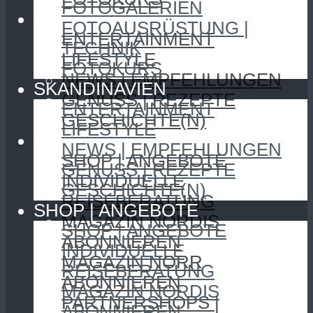
FOTOGALERIEN
SKANDINAVIEN
FOTOAUSRÜSTUNG |
ENTERTAINMENT
TECHNIK
LIFESTYLE
FOTOKURS
NEWS | EMPFEHLUNGEN
SKANDINAVIEN
GENUSS | REZEPTE
ENTERTAINMENT
GESCHICHTE(N)
LIFESTYLE
SHOP | ANGEBOTE
NEWS | EMPFEHLUNGEN
SHOP | ANGEBOTE
GENUSS | REZEPTE
INDIVIDUELLE
GESCHICHTE(N)
REISEBERATUNG
SHOP | ANGEBOTE
MAGAZIN NORDIS
SHOP | ANGEBOTE
ABONNIEREN
INDIVIDUELLE
MAGAZIN NORR
REISEBERATUNG
ABONNIEREN
MAGAZIN NORDIS
PARTNERSHOPS |
ABONNIEREN