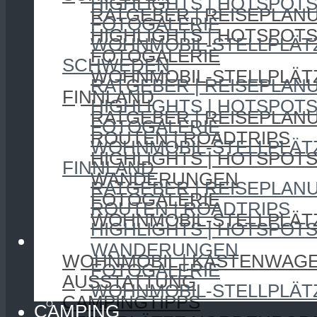
HIGHLIGHTS | HOTSPOT
RATGEBER | REISEPLAN
FOTOGALERIE
HIGHLIGHTS | HOTSPOT
WOHNMOBIL-STELLPLÄT
FOTOGALERIE
SCHWEDEN
WOHNMOBIL-STELLPLÄT
RATGEBER | REISEPLAN
FINNLAND
HIGHLIGHTS | HOTSPOT
RATGEBER | REISEPLAN
FOTOGALERIE
ROUTEN | ROADTRIPS
WOHNMOBIL-STELLPLÄT
HIGHLIGHTS | HOTSPOT
FINNLAND
WANDERUNGEN
RATGEBER | REISEPLAN
FOTOGALERIE
ROUTEN | ROADTRIPS
WOHNMOBIL-STELLPLÄT
HIGHLIGHTS | HOTSPOT
CAMPING
WANDERUNGEN
WOHNMOBIL | KASTENWAG
FOTOGALERIE
AUSSTATTUNG
WOHNMOBIL-STELLPLÄT
CAMPINGTIPPS
CAMPING