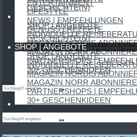
ENTERTAINMENT
GESCHICHTE(N)
LIFESTYLE
SHOP | ANGEBOTE
NEWS | EMPFEHLUNGEN
SHOP | ANGEBOTE
GENUSS | REZEPTE
INDIVIDUELLE REISEBERAT
GESCHICHTE(N)
MAGAZIN NORDIS ABONNIE
SHOP | ANGEBOTE
MAGAZIN NORR ABONNIER
SHOP | ANGEBOTE
PARTNERSHOPS | EMPFEH
INDIVIDUELLE REISEBERAT
30+ GESCHENKIDEEN
MAGAZIN NORDIS ABONNIE
MAGAZIN NORR ABONNIER
PARTNERSHOPS | EMPFEH
30+ GESCHENKIDEEN