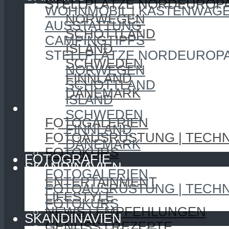
STELLPLÄTZE NORDEUROP
WOHNMOBIL | KASTENWAG
NORWEGEN
AUSSTATTUNG
SCHOTTLAND
CAMPINGTIPPS
ISLAND
STELLPLÄTZE NORDEUROP
SCHWEDEN
NORWEGEN
FINNLAND
SCHOTTLAND
DÄNEMARK
ISLAND
FOTOGRAFIE
SCHWEDEN
FOTOGALERIEN
FINNLAND
FOTOAUSRÜSTUNG | TECHN
DÄNEMARK
FOTOKURS
FOTOGRAFIE
SKANDINAVIEN
FOTOGALERIEN
ENTERTAINMENT
FOTOAUSRÜSTUNG | TECHN
LIFESTYLE
FOTOKURS
NEWS | EMPFEHLUNGEN
SKANDINAVIEN
GENUSS | REZEPTE