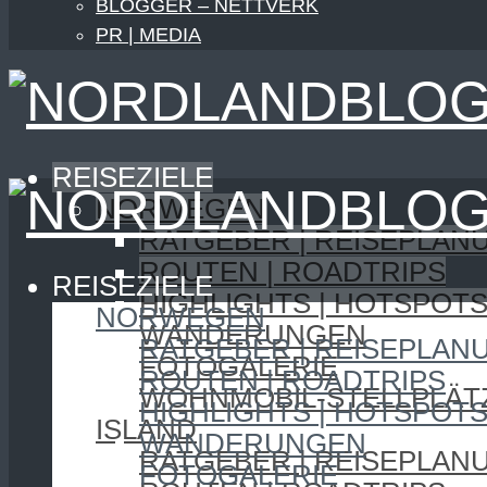
BLOGGER – NETTVERK
PR | MEDIA
REISEZIELE
NORWEGEN
RATGEBER | REISEPLAN
ROUTEN | ROADTRIPS
REISEZIELE
HIGHLIGHTS | HOTSPOT
NORWEGEN
WANDERUNGEN
RATGEBER | REISEPLAN
FOTOGALERIE
ROUTEN | ROADTRIPS
WOHNMOBIL-STELLPLÄT
HIGHLIGHTS | HOTSPOT
ISLAND
WANDERUNGEN
RATGEBER | REISEPLAN
FOTOGALERIE