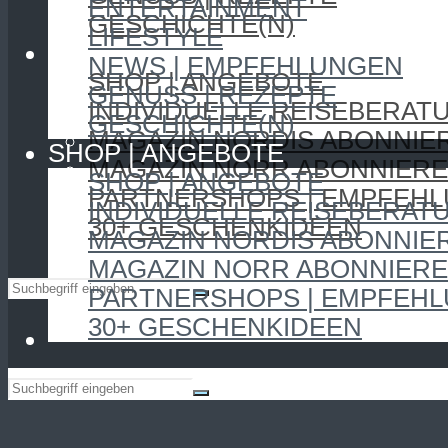
ENTERTAINMENT
GESCHICHTE(N)
LIFESTYLE
SHOP | ANGEBOTE
NEWS | EMPFEHLUNGEN
SHOP | ANGEBOTE
GENUSS | REZEPTE
INDIVIDUELLE REISEBERAT
GESCHICHTE(N)
MAGAZIN NORDIS ABONNIE
SHOP | ANGEBOTE
MAGAZIN NORR ABONNIER
SHOP | ANGEBOTE
PARTNERSHOPS | EMPFEH
INDIVIDUELLE REISEBERAT
30+ GESCHENKIDEEN
MAGAZIN NORDIS ABONNIE
MAGAZIN NORR ABONNIER
PARTNERSHOPS | EMPFEH
30+ GESCHENKIDEEN