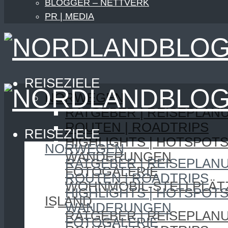
BLOGGER – NETTVERK
PR | MEDIA
REISEZIELE
NORWEGEN
RATGEBER | REISEPLAN
ROUTEN | ROADTRIPS
REISEZIELE
HIGHLIGHTS | HOTSPOT
NORWEGEN
WANDERUNGEN
RATGEBER | REISEPLAN
FOTOGALERIE
ROUTEN | ROADTRIPS
WOHNMOBIL-STELLPLÄT
HIGHLIGHTS | HOTSPOT
ISLAND
WANDERUNGEN
RATGEBER | REISEPLAN
FOTOGALERIE