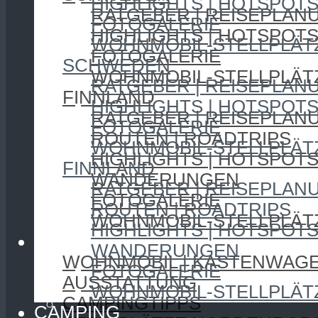
HIGHLIGHTS | HOTSPOT
RATGEBER | REISEPLAN
FOTOGALERIE
HIGHLIGHTS | HOTSPOT
WOHNMOBIL-STELLPLÄT
FOTOGALERIE
SCHWEDEN
WOHNMOBIL-STELLPLÄT
RATGEBER | REISEPLAN
FINNLAND
HIGHLIGHTS | HOTSPOT
RATGEBER | REISEPLAN
FOTOGALERIE
ROUTEN | ROADTRIPS
WOHNMOBIL-STELLPLÄT
HIGHLIGHTS | HOTSPOT
FINNLAND
WANDERUNGEN
RATGEBER | REISEPLAN
FOTOGALERIE
ROUTEN | ROADTRIPS
WOHNMOBIL-STELLPLÄT
HIGHLIGHTS | HOTSPOT
CAMPING
WANDERUNGEN
WOHNMOBIL | KASTENWAG
FOTOGALERIE
AUSSTATTUNG
WOHNMOBIL-STELLPLÄT
CAMPINGTIPPS
CAMPING