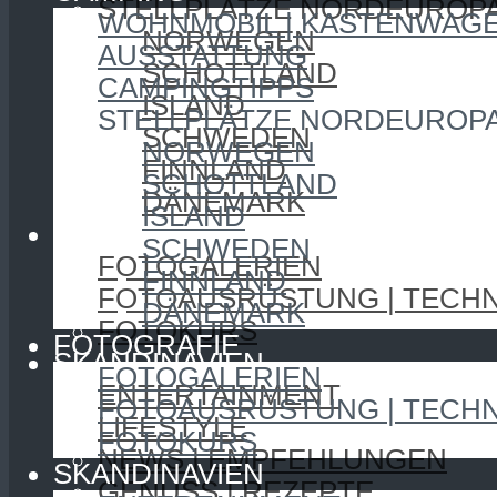
STELLPLÄTZE NORDEUROP
WOHNMOBIL | KASTENWAG
NORWEGEN
AUSSTATTUNG
SCHOTTLAND
CAMPINGTIPPS
ISLAND
STELLPLÄTZE NORDEUROP
SCHWEDEN
NORWEGEN
FINNLAND
SCHOTTLAND
DÄNEMARK
ISLAND
FOTOGRAFIE
SCHWEDEN
FOTOGALERIEN
FINNLAND
FOTOAUSRÜSTUNG | TECHN
DÄNEMARK
FOTOKURS
FOTOGRAFIE
SKANDINAVIEN
FOTOGALERIEN
ENTERTAINMENT
FOTOAUSRÜSTUNG | TECHN
LIFESTYLE
FOTOKURS
NEWS | EMPFEHLUNGEN
SKANDINAVIEN
GENUSS | REZEPTE