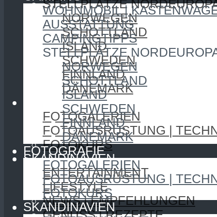
STELLPLÄTZE NORDEUROP
WOHNMOBIL | KASTENWAG
NORWEGEN
AUSSTATTUNG
SCHOTTLAND
CAMPINGTIPPS
ISLAND
STELLPLÄTZE NORDEUROP
SCHWEDEN
NORWEGEN
FINNLAND
SCHOTTLAND
DÄNEMARK
ISLAND
FOTOGRAFIE
SCHWEDEN
FOTOGALERIEN
FINNLAND
FOTOAUSRÜSTUNG | TECHN
DÄNEMARK
FOTOKURS
FOTOGRAFIE
SKANDINAVIEN
FOTOGALERIEN
ENTERTAINMENT
FOTOAUSRÜSTUNG | TECHN
LIFESTYLE
FOTOKURS
NEWS | EMPFEHLUNGEN
SKANDINAVIEN
GENUSS | REZEPTE