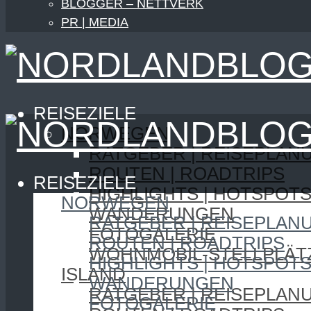
BLOGGER – NETTVERK
PR | MEDIA
REISEZIELE
NORWEGEN
RATGEBER | REISEPLAN
ROUTEN | ROADTRIPS
REISEZIELE
HIGHLIGHTS | HOTSPOT
NORWEGEN
WANDERUNGEN
RATGEBER | REISEPLAN
FOTOGALERIE
ROUTEN | ROADTRIPS
WOHNMOBIL-STELLPLÄT
HIGHLIGHTS | HOTSPOT
ISLAND
WANDERUNGEN
RATGEBER | REISEPLAN
FOTOGALERIE