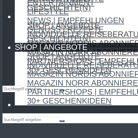
ENTERTAINMENT
GESCHICHTE(N)
LIFESTYLE
SHOP | ANGEBOTE
NEWS | EMPFEHLUNGEN
SHOP | ANGEBOTE
GENUSS | REZEPTE
INDIVIDUELLE REISEBERAT
GESCHICHTE(N)
MAGAZIN NORDIS ABONNIE
SHOP | ANGEBOTE
MAGAZIN NORR ABONNIER
SHOP | ANGEBOTE
PARTNERSHOPS | EMPFEH
INDIVIDUELLE REISEBERAT
30+ GESCHENKIDEEN
MAGAZIN NORDIS ABONNIE
MAGAZIN NORR ABONNIER
PARTNERSHOPS | EMPFEH
30+ GESCHENKIDEEN