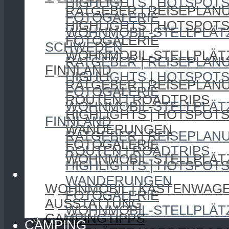
HIGHLIGHTS | HOTSPOT
RATGEBER | REISEPLAN
FOTOGALERIE
HIGHLIGHTS | HOTSPOT
WOHNMOBIL-STELLPLÄT
FOTOGALERIE
SCHWEDEN
WOHNMOBIL-STELLPLÄT
RATGEBER | REISEPLAN
FINNLAND
HIGHLIGHTS | HOTSPOT
RATGEBER | REISEPLAN
FOTOGALERIE
ROUTEN | ROADTRIPS
WOHNMOBIL-STELLPLÄT
HIGHLIGHTS | HOTSPOT
FINNLAND
WANDERUNGEN
RATGEBER | REISEPLAN
FOTOGALERIE
ROUTEN | ROADTRIPS
WOHNMOBIL-STELLPLÄT
HIGHLIGHTS | HOTSPOT
CAMPING
WANDERUNGEN
WOHNMOBIL | KASTENWAG
FOTOGALERIE
AUSSTATTUNG
WOHNMOBIL-STELLPLÄT
CAMPINGTIPPS
CAMPING