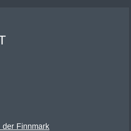
T
s der Finnmark