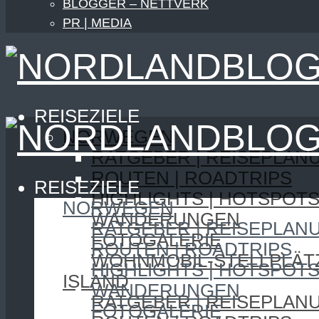
BLOGGER – NETTVERK
PR | MEDIA
REISEZIELE
NORWEGEN
RATGEBER | REISEPLAN
ROUTEN | ROADTRIPS
REISEZIELE
HIGHLIGHTS | HOTSPOT
NORWEGEN
WANDERUNGEN
RATGEBER | REISEPLAN
FOTOGALERIE
ROUTEN | ROADTRIPS
WOHNMOBIL-STELLPLÄT
HIGHLIGHTS | HOTSPOT
ISLAND
WANDERUNGEN
RATGEBER | REISEPLAN
FOTOGALERIE