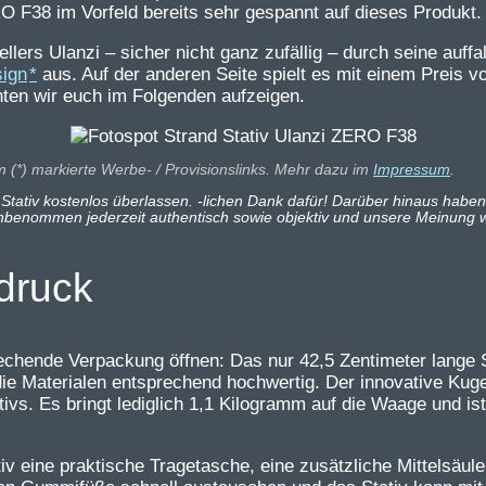
38 im Vorfeld bereits sehr gespannt auf dieses Produkt.
ers Ulanzi – sicher nicht ganz zufällig – durch seine auffa
ign
aus. Auf der anderen Seite spielt es mit einem Preis vo
hten wir euch im Folgenden aufzeigen.
m (*) markierte Werbe- / Provisionslinks. Mehr dazu im
Impressum
.
 Stativ kostenlos überlassen.
-lichen Dank dafür! Darüber hinaus haben
unbenommen jederzeit authentisch sowie objektiv und unsere Meinung wi
druck
prechende Verpackung öffnen: Das nur 42,5 Zentimeter lange 
e Materialen entsprechend hochwertig. Der innovative Kuge
vs. Es bringt lediglich 1,1 Kilogramm auf die Waage und ist 
v eine praktische Tragetasche, eine zusätzliche Mittelsäule