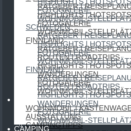
HIGHLIGHTS | HOTSPOT
RATGEBER | REISEPLAN
FOTOGALERIE
HIGHLIGHTS | HOTSPOT
WOHNMOBIL-STELLPLÄT
FOTOGALERIE
SCHWEDEN
WOHNMOBIL-STELLPLÄT
RATGEBER | REISEPLAN
FINNLAND
HIGHLIGHTS | HOTSPOT
RATGEBER | REISEPLAN
FOTOGALERIE
ROUTEN | ROADTRIPS
WOHNMOBIL-STELLPLÄT
HIGHLIGHTS | HOTSPOT
FINNLAND
WANDERUNGEN
RATGEBER | REISEPLAN
FOTOGALERIE
ROUTEN | ROADTRIPS
WOHNMOBIL-STELLPLÄT
HIGHLIGHTS | HOTSPOT
CAMPING
WANDERUNGEN
WOHNMOBIL | KASTENWAG
FOTOGALERIE
AUSSTATTUNG
WOHNMOBIL-STELLPLÄT
CAMPINGTIPPS
CAMPING