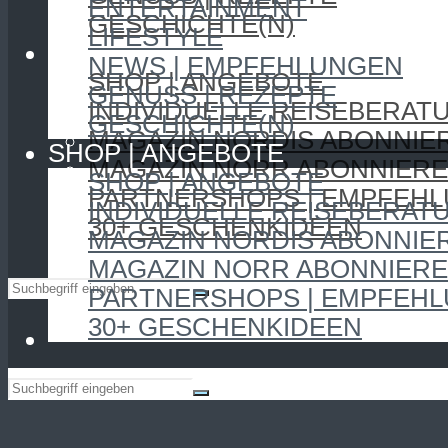
ENTERTAINMENT
GESCHICHTE(N)
LIFESTYLE
SHOP | ANGEBOTE
NEWS | EMPFEHLUNGEN
SHOP | ANGEBOTE
GENUSS | REZEPTE
INDIVIDUELLE REISEBERAT
GESCHICHTE(N)
MAGAZIN NORDIS ABONNIE
SHOP | ANGEBOTE
MAGAZIN NORR ABONNIER
SHOP | ANGEBOTE
PARTNERSHOPS | EMPFEH
INDIVIDUELLE REISEBERAT
30+ GESCHENKIDEEN
MAGAZIN NORDIS ABONNIE
MAGAZIN NORR ABONNIER
PARTNERSHOPS | EMPFEH
30+ GESCHENKIDEEN