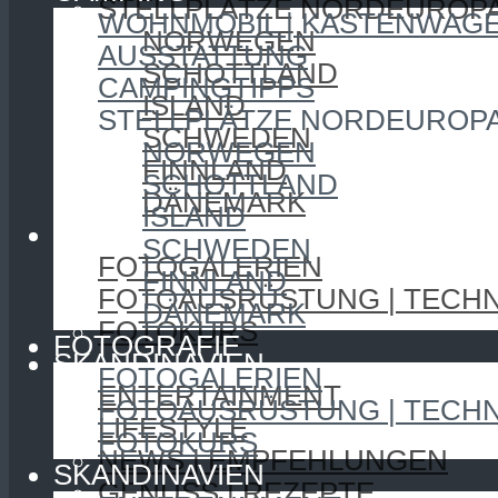
STELLPLÄTZE NORDEUROP
WOHNMOBIL | KASTENWAG
NORWEGEN
AUSSTATTUNG
SCHOTTLAND
CAMPINGTIPPS
ISLAND
STELLPLÄTZE NORDEUROP
SCHWEDEN
NORWEGEN
FINNLAND
SCHOTTLAND
DÄNEMARK
ISLAND
FOTOGRAFIE
SCHWEDEN
FOTOGALERIEN
FINNLAND
FOTOAUSRÜSTUNG | TECHN
DÄNEMARK
FOTOKURS
FOTOGRAFIE
SKANDINAVIEN
FOTOGALERIEN
ENTERTAINMENT
FOTOAUSRÜSTUNG | TECHN
LIFESTYLE
FOTOKURS
NEWS | EMPFEHLUNGEN
SKANDINAVIEN
GENUSS | REZEPTE