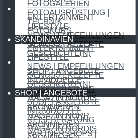
FOTOGALERIEN
SKANDINAVIEN
FOTOAUSRÜSTUNG |
ENTERTAINMENT
TECHNIK
LIFESTYLE
FOTOKURS
NEWS | EMPFEHLUNGEN
SKANDINAVIEN
GENUSS | REZEPTE
ENTERTAINMENT
GESCHICHTE(N)
LIFESTYLE
SHOP | ANGEBOTE
NEWS | EMPFEHLUNGEN
SHOP | ANGEBOTE
GENUSS | REZEPTE
INDIVIDUELLE
GESCHICHTE(N)
REISEBERATUNG
SHOP | ANGEBOTE
MAGAZIN NORDIS
SHOP | ANGEBOTE
ABONNIEREN
INDIVIDUELLE
MAGAZIN NORR
REISEBERATUNG
ABONNIEREN
MAGAZIN NORDIS
PARTNERSHOPS |
ABONNIEREN