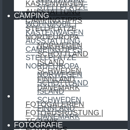
KASTENWAGEN
STELLPLÄTZE
AUSSTATTUNG
CAMPING
CAMPINGTIPPS
WOHNMOBIL |
STELLPLÄTZE
KASTENWAGEN
NORDEUROPA
AUSSTATTUNG
NORWEGEN
CAMPINGTIPPS
SCHOTTLAND
STELLPLÄTZE
ISLAND
NORDEUROPA
SCHWEDEN
NORWEGEN
FINNLAND
SCHOTTLAND
DÄNEMARK
ISLAND
FOTOGRAFIE
SCHWEDEN
FOTOGALERIEN
FINNLAND
FOTOAUSRÜSTUNG |
DÄNEMARK
TECHNIK
FOTOGRAFIE
FOTOKURS