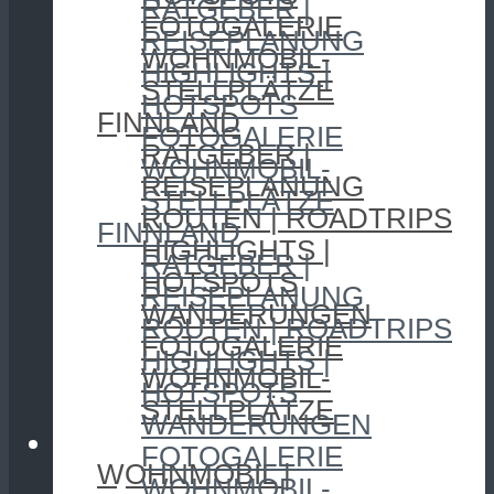
RATGEBER |
FOTOGALERIE
REISEPLANUNG
WOHNMOBIL-
HIGHLIGHTS |
STELLPLÄTZE
HOTSPOTS
FINNLAND
FOTOGALERIE
RATGEBER |
WOHNMOBIL-
REISEPLANUNG
STELLPLÄTZE
ROUTEN | ROADTRIPS
FINNLAND
HIGHLIGHTS |
RATGEBER |
HOTSPOTS
REISEPLANUNG
WANDERUNGEN
ROUTEN | ROADTRIPS
FOTOGALERIE
HIGHLIGHTS |
WOHNMOBIL-
HOTSPOTS
STELLPLÄTZE
WANDERUNGEN
CAMPING
FOTOGALERIE
WOHNMOBIL |
WOHNMOBIL-