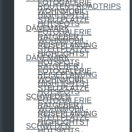
FOTOGALERIE
ROUTEN | ROADTRIPS
WOHNMOBIL-
HIGHLIGHTS |
STELLPLÄTZE
HOTSPOTS
DÄNEMARK
FOTOGALERIE
RATGEBER |
WOHNMOBIL-
REISEPLANUNG
STELLPLÄTZE
HIGHLIGHTS |
DÄNEMARK
HOTSPOTS
RATGEBER |
FOTOGALERIE
REISEPLANUNG
WOHNMOBIL-
HIGHLIGHTS |
STELLPLÄTZE
HOTSPOTS
SCHWEDEN
FOTOGALERIE
RATGEBER |
WOHNMOBIL-
REISEPLANUNG
STELLPLÄTZE
HIGHLIGHTS |
SCHWEDEN
HOTSPOTS