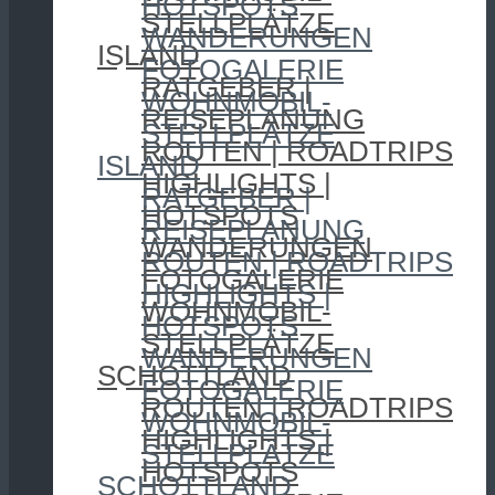
HOTSPOTS
STELLPLÄTZE
WANDERUNGEN
ISLAND
FOTOGALERIE
RATGEBER |
WOHNMOBIL-
REISEPLANUNG
STELLPLÄTZE
ROUTEN | ROADTRIPS
ISLAND
HIGHLIGHTS |
RATGEBER |
HOTSPOTS
REISEPLANUNG
WANDERUNGEN
ROUTEN | ROADTRIPS
FOTOGALERIE
HIGHLIGHTS |
WOHNMOBIL-
HOTSPOTS
STELLPLÄTZE
WANDERUNGEN
SCHOTTLAND
FOTOGALERIE
ROUTEN | ROADTRIPS
WOHNMOBIL-
HIGHLIGHTS |
STELLPLÄTZE
HOTSPOTS
SCHOTTLAND