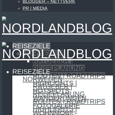
BLOGGER – NETTVERK
PR | MEDIA
REISEZIELE
NORWEGEN
RATGEBER |
REISEPLANUNG
REISEZIELE
ROUTEN | ROADTRIPS
NORWEGEN
HIGHLIGHTS |
RATGEBER |
HOTSPOTS
REISEPLANUNG
WANDERUNGEN
ROUTEN | ROADTRIPS
FOTOGALERIE
HIGHLIGHTS |
WOHNMOBIL-