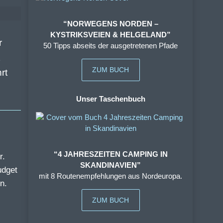
“NORWEGENS NORDEN –
KYSTRIKSVEIEN & HELGELAND”
r
50 Tipps abseits der ausgetretenen Pfade
ZUM BUCH
rt
Unser Taschenbuch
“4 JAHRESZEITEN CAMPING IN
r.
SKANDINAVIEN”
udget
mit 8 Routenempfehlungen aus Nordeuropa.
n.
ZUM BUCH