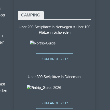
ur
opp
CAMPING
Über 200 Stellplätze in Norwegen & über 100
Plätze in Schweden
in
el“
ZUM ANGEBOT*
Über 300 Stellplätze in Dänemark
nze
eden
ZUM ANGEBOT*