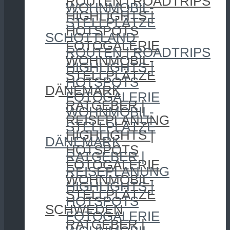
ROUTEN | ROADTRIPS
WOHNMOBIL-
HIGHLIGHTS |
STELLPLÄTZE
HOTSPOTS
SCHOTTLAND
FOTOGALERIE
ROUTEN | ROADTRIPS
WOHNMOBIL-
HIGHLIGHTS |
STELLPLÄTZE
HOTSPOTS
DÄNEMARK
FOTOGALERIE
RATGEBER |
WOHNMOBIL-
REISEPLANUNG
STELLPLÄTZE
HIGHLIGHTS |
DÄNEMARK
HOTSPOTS
RATGEBER |
FOTOGALERIE
REISEPLANUNG
WOHNMOBIL-
HIGHLIGHTS |
STELLPLÄTZE
HOTSPOTS
SCHWEDEN
FOTOGALERIE
RATGEBER |