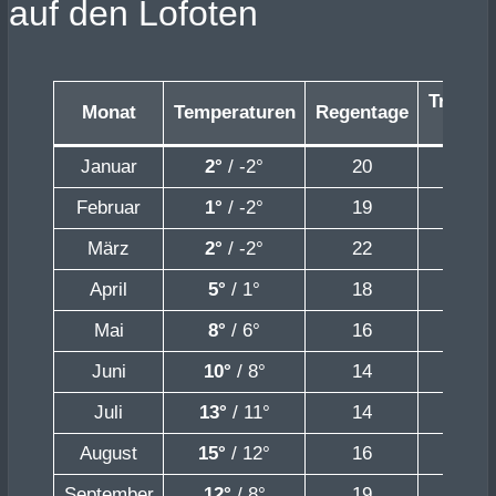
auf den Lofoten
Trocke
Monat
Temperaturen
Regentage
Tage
Januar
2
°
/ -2°
20
11
Februar
1
°
/ -2°
19
9
März
2
°
/ -2°
22
9
April
5
°
/ 1°
18
12
Mai
8
°
/ 6°
16
15
Juni
10
°
/ 8°
14
16
Juli
13
°
/ 11°
14
17
August
15
°
/ 12°
16
15
September
12
°
/ 8°
19
11