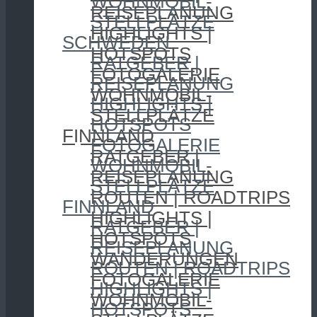
WOHNMOBIL-
REISEPLANUNG
STELLPLÄTZE
HIGHLIGHTS |
SCHWEDEN
HOTSPOTS
RATGEBER |
FOTOGALERIE
REISEPLANUNG
WOHNMOBIL-
HIGHLIGHTS |
STELLPLÄTZE
HOTSPOTS
FINNLAND
FOTOGALERIE
RATGEBER |
WOHNMOBIL-
REISEPLANUNG
STELLPLÄTZE
ROUTEN | ROADTRIPS
FINNLAND
HIGHLIGHTS |
RATGEBER |
HOTSPOTS
REISEPLANUNG
WANDERUNGEN
ROUTEN | ROADTRIPS
FOTOGALERIE
HIGHLIGHTS |
WOHNMOBIL-
HOTSPOTS