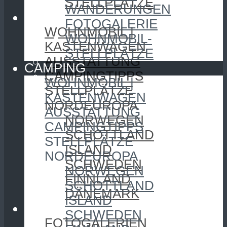
STELLPLÄTZE
WANDERUNGEN
CAMPING
FOTOGALERIE
WOHNMOBIL |
WOHNMOBIL-
KASTENWAGEN
STELLPLÄTZE
AUSSTATTUNG
CAMPING
CAMPINGTIPPS
WOHNMOBIL |
STELLPLÄTZE
KASTENWAGEN
NORDEUROPA
AUSSTATTUNG
NORWEGEN
CAMPINGTIPPS
SCHOTTLAND
STELLPLÄTZE
ISLAND
NORDEUROPA
SCHWEDEN
NORWEGEN
FINNLAND
SCHOTTLAND
DÄNEMARK
ISLAND
FOTOGRAFIE
SCHWEDEN
FOTOGALERIEN