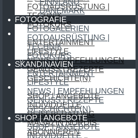
FINNLAND
FOTOAUSRÜSTUNG |
DÄNEMARK
TECHNIK
FOTOGRAFIE
FOTOKURS
FOTOGALERIEN
SKANDINAVIEN
FOTOAUSRÜSTUNG |
ENTERTAINMENT
TECHNIK
LIFESTYLE
FOTOKURS
NEWS | EMPFEHLUNGEN
SKANDINAVIEN
GENUSS | REZEPTE
ENTERTAINMENT
GESCHICHTE(N)
LIFESTYLE
SHOP | ANGEBOTE
NEWS | EMPFEHLUNGEN
SHOP | ANGEBOTE
GENUSS | REZEPTE
INDIVIDUELLE
GESCHICHTE(N)
REISEBERATUNG
SHOP | ANGEBOTE
MAGAZIN NORDIS
SHOP | ANGEBOTE
ABONNIEREN
INDIVIDUELLE