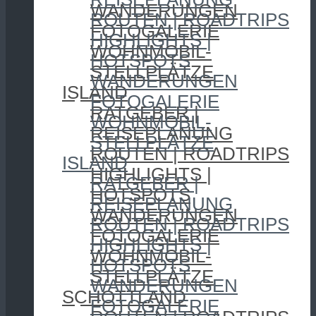
WANDERUNGEN
ROUTEN | ROADTRIPS
FOTOGALERIE
HIGHLIGHTS |
WOHNMOBIL-
HOTSPOTS
STELLPLÄTZE
WANDERUNGEN
ISLAND
FOTOGALERIE
RATGEBER |
WOHNMOBIL-
REISEPLANUNG
STELLPLÄTZE
ROUTEN | ROADTRIPS
ISLAND
HIGHLIGHTS |
RATGEBER |
HOTSPOTS
REISEPLANUNG
WANDERUNGEN
ROUTEN | ROADTRIPS
FOTOGALERIE
HIGHLIGHTS |
WOHNMOBIL-
HOTSPOTS
STELLPLÄTZE
WANDERUNGEN
SCHOTTLAND
FOTOGALERIE