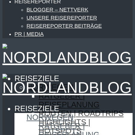
REISEREPORTER
BLOGGER – NETTVERK
UNSERE REISEREPORTER
REISEREPORTER BEITRÄGE
PR | MEDIA
REISEZIELE
NORWEGEN
RATGEBER |
REISEPLANUNG
REISEZIELE
ROUTEN | ROADTRIPS
NORWEGEN
HIGHLIGHTS |
RATGEBER |
HOTSPOTS
REISEPLANUNG