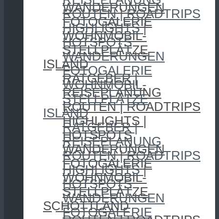
WANDERUNGEN
ROUTEN | ROADTRIPS
FOTOGALERIE
HIGHLIGHTS |
WOHNMOBIL-
HOTSPOTS
STELLPLÄTZE
WANDERUNGEN
ISLAND
FOTOGALERIE
RATGEBER |
WOHNMOBIL-
REISEPLANUNG
STELLPLÄTZE
ROUTEN | ROADTRIPS
ISLAND
HIGHLIGHTS |
RATGEBER |
HOTSPOTS
REISEPLANUNG
WANDERUNGEN
ROUTEN | ROADTRIPS
FOTOGALERIE
HIGHLIGHTS |
WOHNMOBIL-
HOTSPOTS
STELLPLÄTZE
WANDERUNGEN
SCHOTTLAND
FOTOGALERIE