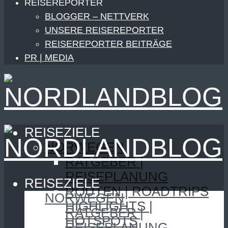
REISEREPORTER
BLOGGER – NETTVERK
UNSERE REISEREPORTER
REISEREPORTER BEITRÄGE
PR | MEDIA
REISEZIELE
NORWEGEN
RATGEBER |
REISEPLANUNG
REISEZIELE
ROUTEN | ROADTRIPS
NORWEGEN
HIGHLIGHTS |
RATGEBER |
HOTSPOTS
REISEPLANUNG