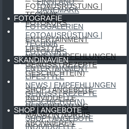
FINNLAND
FOTOAUSRÜSTUNG |
DÄNEMARK
TECHNIK
FOTOGRAFIE
FOTOKURS
FOTOGALERIEN
SKANDINAVIEN
FOTOAUSRÜSTUNG |
ENTERTAINMENT
TECHNIK
LIFESTYLE
FOTOKURS
NEWS | EMPFEHLUNGEN
SKANDINAVIEN
GENUSS | REZEPTE
ENTERTAINMENT
GESCHICHTE(N)
LIFESTYLE
SHOP | ANGEBOTE
NEWS | EMPFEHLUNGEN
SHOP | ANGEBOTE
GENUSS | REZEPTE
INDIVIDUELLE
GESCHICHTE(N)
REISEBERATUNG
SHOP | ANGEBOTE
MAGAZIN NORDIS
SHOP | ANGEBOTE
ABONNIEREN
INDIVIDUELLE