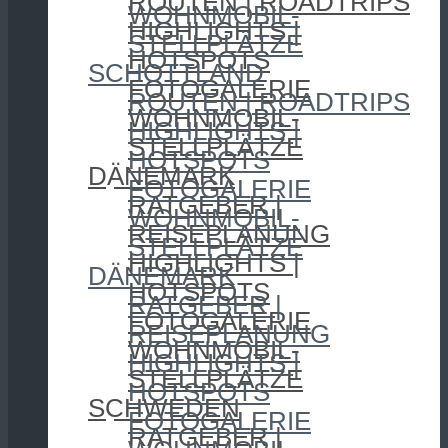
ROUTEN | ROADTRIPS
WOHNMOBIL-
HIGHLIGHTS |
STELLPLÄTZE
HOTSPOTS
SCHOTTLAND
FOTOGALERIE
ROUTEN | ROADTRIPS
WOHNMOBIL-
HIGHLIGHTS |
STELLPLÄTZE
HOTSPOTS
DÄNEMARK
FOTOGALERIE
RATGEBER |
WOHNMOBIL-
REISEPLANUNG
STELLPLÄTZE
HIGHLIGHTS |
DÄNEMARK
HOTSPOTS
RATGEBER |
FOTOGALERIE
REISEPLANUNG
WOHNMOBIL-
HIGHLIGHTS |
STELLPLÄTZE
HOTSPOTS
SCHWEDEN
FOTOGALERIE
RATGEBER |