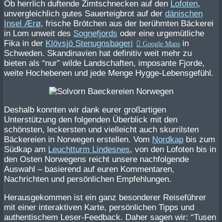
Ob herrlich duftende Zimtschnecken auf den
Lofoten
,
unvergleichlich gutes Sauerteigbrot auf der
dänischen
Insel Ærø
, frische Brötchen aus der berühmten Bäckerei
in Lom unweit des
Sognefjords
oder eine urgemütliche
Fika in der
Klövsjö Stenugnsbageri
in
Schweden. Skandinavien hat definitiv weit mehr zu
bieten als “nur” wilde Landschaften, imposante Fjorde,
weite Hochebenen und jede Menge Hygge-Lebensgefühl.
Deshalb konnten wir dank eurer großartigen
Unterstützung den folgenden Überblick mit den
schönsten, leckersten und vielleicht auch skurrilsten
Bäckereien in Norwegen erstellen. Vom
Nordkap
bis zum
Südkap am
Leuchtturm Lindesnes
, von den Lofoten bis in
den Osten Norwegens reicht unsere nachfolgende
Auswahl – basierend auf euren Kommentaren,
Nachrichten und persönlichen Empfehlungen.
Herausgekommen ist ein ganz besonderer Reiseführer
mit einer interaktiven Karte, persönlichen Tipps und
authentischem Leser-Feedback. Daher sagen wir: “Tusen