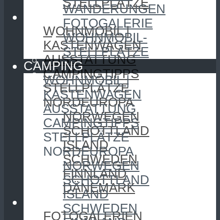
STELLPLÄTZE
WANDERUNGEN
CAMPING
FOTOGALERIE
WOHNMOBIL |
WOHNMOBIL-
KASTENWAGEN
STELLPLÄTZE
AUSSTATTUNG
CAMPING
CAMPINGTIPPS
WOHNMOBIL |
STELLPLÄTZE
KASTENWAGEN
NORDEUROPA
AUSSTATTUNG
NORWEGEN
CAMPINGTIPPS
SCHOTTLAND
STELLPLÄTZE
ISLAND
NORDEUROPA
SCHWEDEN
NORWEGEN
FINNLAND
SCHOTTLAND
DÄNEMARK
ISLAND
FOTOGRAFIE
SCHWEDEN
FOTOGALERIEN