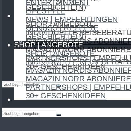
ENTERTAINMENT
GESCHICHTE(N)
LIFESTYLE
SHOP | ANGEBOTE
NEWS | EMPFEHLUNGEN
SHOP | ANGEBOTE
GENUSS | REZEPTE
INDIVIDUELLE REISEBERAT
GESCHICHTE(N)
MAGAZIN NORDIS ABONNIE
SHOP | ANGEBOTE
MAGAZIN NORR ABONNIER
SHOP | ANGEBOTE
PARTNERSHOPS | EMPFEH
INDIVIDUELLE REISEBERAT
30+ GESCHENKIDEEN
MAGAZIN NORDIS ABONNIE
MAGAZIN NORR ABONNIER
PARTNERSHOPS | EMPFEH
30+ GESCHENKIDEEN