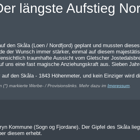
Der längste Aufstieg N
 auf den Skåla (Loen / Nordfjord) geplant und mussten dies
e der Wunsch immer stärker, einmal auf diesem majestätisc
fensichtlich traumhafte Aussicht vom Gletscher Jostedalsbr
f uns eine fast magische Anziehungskraft aus. Sieben Jahr
m (*) markierte Werbe- / Provisionslinks. Mehr dazu im
Impressum
.
Stryn Kommune (Sogn og Fjordane). Der Gipfel des Skåla lieg
über diesem erhebt.