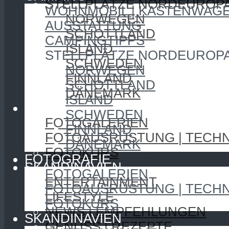
STELLPLÄTZE NORDEUROP
WOHNMOBIL | KASTENWAG
NORWEGEN
AUSSTATTUNG
SCHOTTLAND
CAMPINGTIPPS
ISLAND
STELLPLÄTZE NORDEUROP
SCHWEDEN
NORWEGEN
FINNLAND
SCHOTTLAND
DÄNEMARK
ISLAND
FOTOGRAFIE
SCHWEDEN
FOTOGALERIEN
FINNLAND
FOTOAUSRÜSTUNG | TECHN
DÄNEMARK
FOTOKURS
FOTOGRAFIE
SKANDINAVIEN
FOTOGALERIEN
ENTERTAINMENT
FOTOAUSRÜSTUNG | TECHN
LIFESTYLE
FOTOKURS
NEWS | EMPFEHLUNGEN
SKANDINAVIEN
GENUSS | REZEPTE