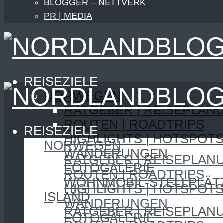
BLOGGER – NETTVERK
PR | MEDIA
REISEZIELE
NORWEGEN
RATGEBER | REISEPLAN
ROUTEN | ROADTRIPS
REISEZIELE
HIGHLIGHTS | HOTSPOT
NORWEGEN
WANDERUNGEN
RATGEBER | REISEPLAN
FOTOGALERIE
ROUTEN | ROADTRIPS
WOHNMOBIL-STELLPLÄT
HIGHLIGHTS | HOTSPOT
ISLAND
WANDERUNGEN
RATGEBER | REISEPLAN
FOTOGALERIE