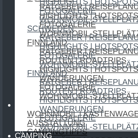
HIGHLIGHTS | HOTSPOT
RATGEBER | REISEPLAN
FOTOGALERIE
HIGHLIGHTS | HOTSPOT
WOHNMOBIL-STELLPLÄT
FOTOGALERIE
SCHWEDEN
WOHNMOBIL-STELLPLÄT
RATGEBER | REISEPLAN
FINNLAND
HIGHLIGHTS | HOTSPOT
RATGEBER | REISEPLAN
FOTOGALERIE
ROUTEN | ROADTRIPS
WOHNMOBIL-STELLPLÄT
HIGHLIGHTS | HOTSPOT
FINNLAND
WANDERUNGEN
RATGEBER | REISEPLAN
FOTOGALERIE
ROUTEN | ROADTRIPS
WOHNMOBIL-STELLPLÄT
HIGHLIGHTS | HOTSPOT
CAMPING
WANDERUNGEN
WOHNMOBIL | KASTENWAG
FOTOGALERIE
AUSSTATTUNG
WOHNMOBIL-STELLPLÄT
CAMPINGTIPPS
CAMPING