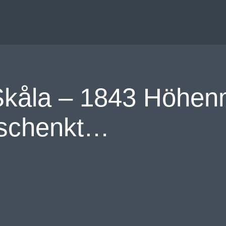
 Skåla – 1843 Höhen
geschenkt…