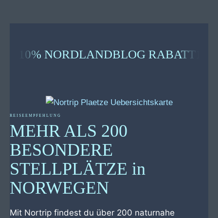
10% NORDLANDBLOG RABATT
10
REISEEMPFEHLUNG
MEHR ALS 200
BESONDERE
STELLPLÄTZE in
NORWEGEN
Mit Nortrip findest du über 200 naturnahe