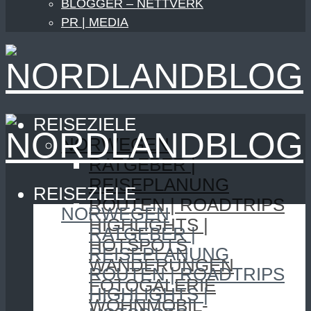
BLOGGER – NETTVERK
PR | MEDIA
REISEZIELE
NORWEGEN
RATGEBER |
REISEPLANUNG
REISEZIELE
ROUTEN | ROADTRIPS
NORWEGEN
HIGHLIGHTS |
RATGEBER |
HOTSPOTS
REISEPLANUNG
WANDERUNGEN
ROUTEN | ROADTRIPS
FOTOGALERIE
HIGHLIGHTS |
WOHNMOBIL-