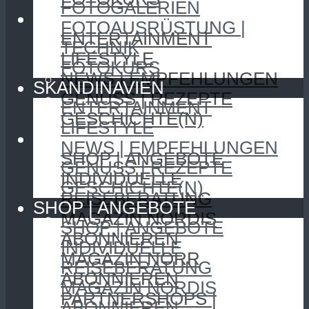
FOTOGALERIEN
SKANDINAVIEN
FOTOAUSRÜSTUNG |
ENTERTAINMENT
TECHNIK
LIFESTYLE
FOTOKURS
NEWS | EMPFEHLUNGEN
SKANDINAVIEN
GENUSS | REZEPTE
ENTERTAINMENT
GESCHICHTE(N)
LIFESTYLE
SHOP | ANGEBOTE
NEWS | EMPFEHLUNGEN
SHOP | ANGEBOTE
GENUSS | REZEPTE
INDIVIDUELLE
GESCHICHTE(N)
REISEBERATUNG
SHOP | ANGEBOTE
MAGAZIN NORDIS
SHOP | ANGEBOTE
ABONNIEREN
INDIVIDUELLE
MAGAZIN NORR
REISEBERATUNG
ABONNIEREN
MAGAZIN NORDIS
PARTNERSHOPS |
ABONNIEREN