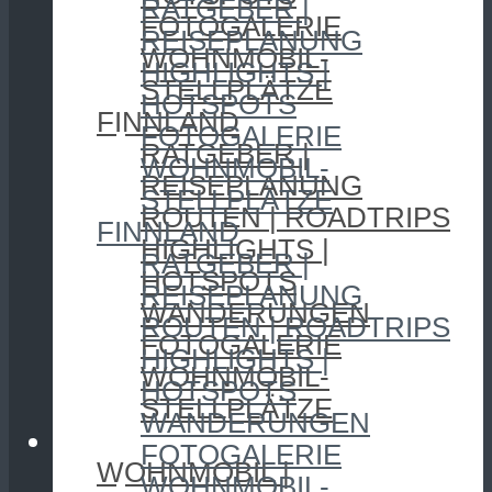
RATGEBER |
FOTOGALERIE
REISEPLANUNG
WOHNMOBIL-
HIGHLIGHTS |
STELLPLÄTZE
HOTSPOTS
FINNLAND
FOTOGALERIE
RATGEBER |
WOHNMOBIL-
REISEPLANUNG
STELLPLÄTZE
ROUTEN | ROADTRIPS
FINNLAND
HIGHLIGHTS |
RATGEBER |
HOTSPOTS
REISEPLANUNG
WANDERUNGEN
ROUTEN | ROADTRIPS
FOTOGALERIE
HIGHLIGHTS |
WOHNMOBIL-
HOTSPOTS
STELLPLÄTZE
WANDERUNGEN
CAMPING
FOTOGALERIE
WOHNMOBIL |
WOHNMOBIL-