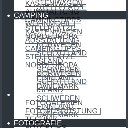
KASTENWAGEN
STELLPLÄTZE
AUSSTATTUNG
CAMPING
CAMPINGTIPPS
WOHNMOBIL |
STELLPLÄTZE
KASTENWAGEN
NORDEUROPA
AUSSTATTUNG
NORWEGEN
CAMPINGTIPPS
SCHOTTLAND
STELLPLÄTZE
ISLAND
NORDEUROPA
SCHWEDEN
NORWEGEN
FINNLAND
SCHOTTLAND
DÄNEMARK
ISLAND
FOTOGRAFIE
SCHWEDEN
FOTOGALERIEN
FINNLAND
FOTOAUSRÜSTUNG |
DÄNEMARK
TECHNIK
FOTOGRAFIE
FOTOKURS