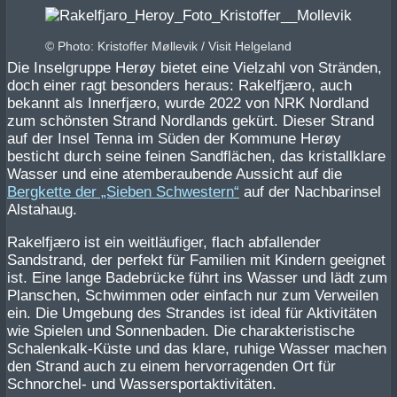
© Photo: Kristoffer Møllevik / Visit Helgeland
Die Inselgruppe Herøy bietet eine Vielzahl von Stränden,
doch einer ragt besonders heraus: Rakelfjæro, auch
bekannt als Innerfjæro, wurde 2022 von NRK Nordland
zum schönsten Strand Nordlands gekürt. Dieser Strand
auf der Insel Tenna im Süden der Kommune Herøy
besticht durch seine feinen Sandflächen, das kristallklare
Wasser und eine atemberaubende Aussicht auf die
Bergkette der „Sieben Schwestern“
auf der Nachbarinsel
Alstahaug.
Rakelfjæro ist ein weitläufiger, flach abfallender
Sandstrand, der perfekt für Familien mit Kindern geeignet
ist. Eine lange Badebrücke führt ins Wasser und lädt zum
Planschen, Schwimmen oder einfach nur zum Verweilen
ein. Die Umgebung des Strandes ist ideal für Aktivitäten
wie Spielen und Sonnenbaden. Die charakteristische
Schalenkalk-Küste und das klare, ruhige Wasser machen
den Strand auch zu einem hervorragenden Ort für
Schnorchel- und Wassersportaktivitäten.