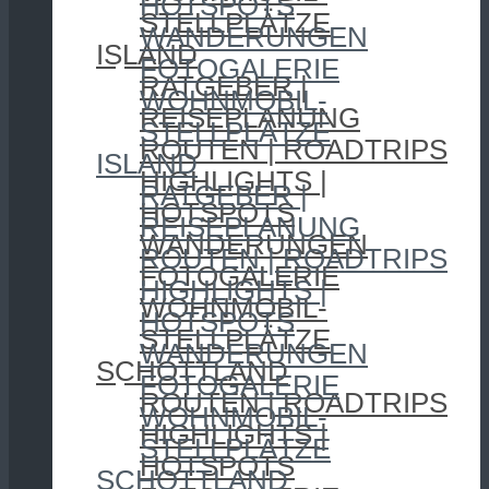
HOTSPOTS
STELLPLÄTZE
WANDERUNGEN
ISLAND
FOTOGALERIE
RATGEBER |
WOHNMOBIL-
REISEPLANUNG
STELLPLÄTZE
ROUTEN | ROADTRIPS
ISLAND
HIGHLIGHTS |
RATGEBER |
HOTSPOTS
REISEPLANUNG
WANDERUNGEN
ROUTEN | ROADTRIPS
FOTOGALERIE
HIGHLIGHTS |
WOHNMOBIL-
HOTSPOTS
STELLPLÄTZE
WANDERUNGEN
SCHOTTLAND
FOTOGALERIE
ROUTEN | ROADTRIPS
WOHNMOBIL-
HIGHLIGHTS |
STELLPLÄTZE
HOTSPOTS
SCHOTTLAND