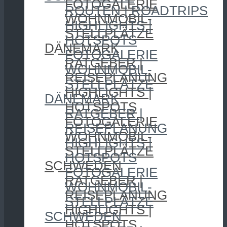
FOTOGALERIE
ROUTEN | ROADTRIPS
WOHNMOBIL-
HIGHLIGHTS |
STELLPLÄTZE
HOTSPOTS
DÄNEMARK
FOTOGALERIE
RATGEBER |
WOHNMOBIL-
REISEPLANUNG
STELLPLÄTZE
HIGHLIGHTS |
DÄNEMARK
HOTSPOTS
RATGEBER |
FOTOGALERIE
REISEPLANUNG
WOHNMOBIL-
HIGHLIGHTS |
STELLPLÄTZE
HOTSPOTS
SCHWEDEN
FOTOGALERIE
RATGEBER |
WOHNMOBIL-
REISEPLANUNG
STELLPLÄTZE
HIGHLIGHTS |
SCHWEDEN
HOTSPOTS