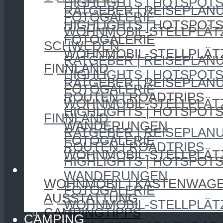
HIGHLIGHTS | HOTSPOT
RATGEBER | REISEPLAN
FOTOGALERIE
HIGHLIGHTS | HOTSPOT
WOHNMOBIL-STELLPLÄT
FOTOGALERIE
SCHWEDEN
WOHNMOBIL-STELLPLÄT
RATGEBER | REISEPLAN
FINNLAND
HIGHLIGHTS | HOTSPOT
RATGEBER | REISEPLAN
FOTOGALERIE
ROUTEN | ROADTRIPS
WOHNMOBIL-STELLPLÄT
HIGHLIGHTS | HOTSPOT
FINNLAND
WANDERUNGEN
RATGEBER | REISEPLAN
FOTOGALERIE
ROUTEN | ROADTRIPS
WOHNMOBIL-STELLPLÄT
HIGHLIGHTS | HOTSPOT
CAMPING
WANDERUNGEN
WOHNMOBIL | KASTENWAG
FOTOGALERIE
AUSSTATTUNG
WOHNMOBIL-STELLPLÄT
CAMPINGTIPPS
CAMPING