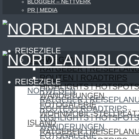
BLOGGER – NETTVERK
PR | MEDIA
REISEZIELE
NORWEGEN
RATGEBER | REISEPLAN
ROUTEN | ROADTRIPS
REISEZIELE
HIGHLIGHTS | HOTSPOT
NORWEGEN
WANDERUNGEN
RATGEBER | REISEPLAN
FOTOGALERIE
ROUTEN | ROADTRIPS
WOHNMOBIL-STELLPLÄT
HIGHLIGHTS | HOTSPOT
ISLAND
WANDERUNGEN
RATGEBER | REISEPLAN
FOTOGALERIE