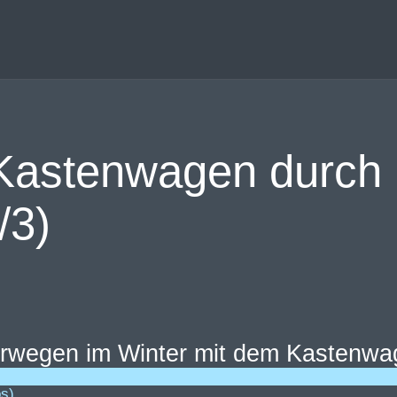
 Kastenwagen durch
/3)
os)