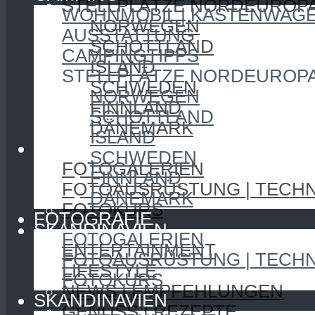
STELLPLÄTZE NORDEUROP
WOHNMOBIL | KASTENWAG
NORWEGEN
AUSSTATTUNG
SCHOTTLAND
CAMPINGTIPPS
ISLAND
STELLPLÄTZE NORDEUROP
SCHWEDEN
NORWEGEN
FINNLAND
SCHOTTLAND
DÄNEMARK
ISLAND
FOTOGRAFIE
SCHWEDEN
FOTOGALERIEN
FINNLAND
FOTOAUSRÜSTUNG | TECHN
DÄNEMARK
FOTOKURS
FOTOGRAFIE
SKANDINAVIEN
FOTOGALERIEN
ENTERTAINMENT
FOTOAUSRÜSTUNG | TECHN
LIFESTYLE
FOTOKURS
NEWS | EMPFEHLUNGEN
SKANDINAVIEN
GENUSS | REZEPTE