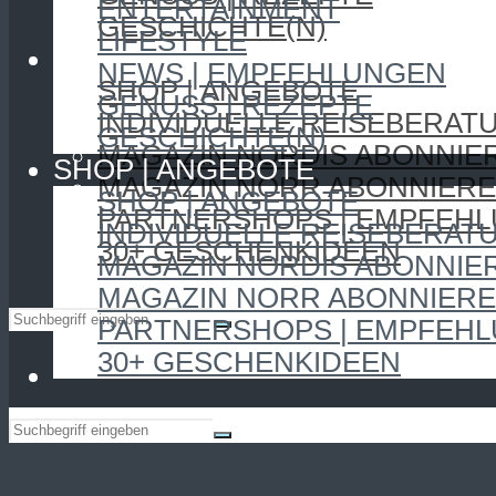
ENTERTAINMENT
GESCHICHTE(N)
LIFESTYLE
SHOP | ANGEBOTE
NEWS | EMPFEHLUNGEN
SHOP | ANGEBOTE
GENUSS | REZEPTE
INDIVIDUELLE REISEBERAT
GESCHICHTE(N)
MAGAZIN NORDIS ABONNIE
SHOP | ANGEBOTE
MAGAZIN NORR ABONNIER
SHOP | ANGEBOTE
PARTNERSHOPS | EMPFEH
INDIVIDUELLE REISEBERAT
30+ GESCHENKIDEEN
MAGAZIN NORDIS ABONNIE
MAGAZIN NORR ABONNIER
PARTNERSHOPS | EMPFEH
30+ GESCHENKIDEEN