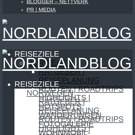
BLOGGER – NETTVERK
PR | MEDIA
REISEZIELE
NORWEGEN
RATGEBER |
REISEPLANUNG
REISEZIELE
ROUTEN | ROADTRIPS
NORWEGEN
HIGHLIGHTS |
RATGEBER |
HOTSPOTS
REISEPLANUNG
WANDERUNGEN
ROUTEN | ROADTRIPS
FOTOGALERIE
HIGHLIGHTS |
WOHNMOBIL-