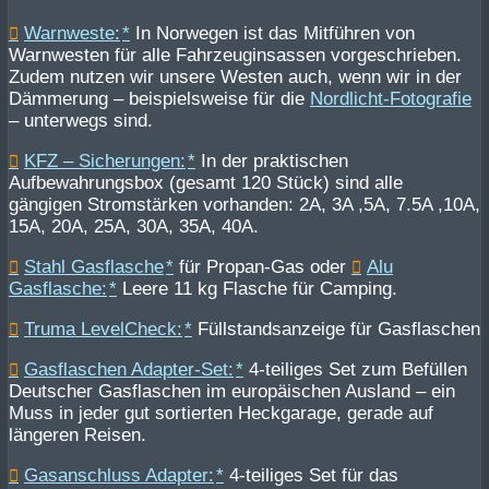
Warnweste:
In Norwegen ist das Mitführen von
Warnwesten für alle Fahrzeuginsassen vorgeschrieben.
Zudem nutzen wir unsere Westen auch, wenn wir in der
Dämmerung – beispielsweise für die
Nordlicht-Fotografie
– unterwegs sind.
KFZ – Sicherungen:
In der praktischen
Aufbewahrungsbox (gesamt 120 Stück) sind alle
gängigen Stromstärken vorhanden: 2A, 3A ,5A, 7.5A ,10A,
15A, 20A, 25A, 30A, 35A, 40A.
Stahl Gasflasche
für Propan-Gas oder
Alu
Gasflasche:
Leere 11 kg Flasche für Camping.
Truma LevelCheck:
Füllstandsanzeige für Gasflaschen
Gasflaschen Adapter-Set:
4-teiliges Set zum Befüllen
Deutscher Gasflaschen im europäischen Ausland – ein
Muss in jeder gut sortierten Heckgarage, gerade auf
längeren Reisen.
Gasanschluss Adapter:
4-teiliges Set für das