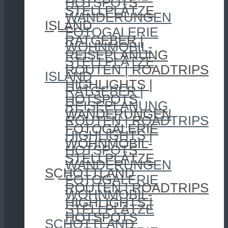
HOTSPOTS
STELLPLÄTZE
WANDERUNGEN
ISLAND
FOTOGALERIE
RATGEBER |
WOHNMOBIL-
REISEPLANUNG
STELLPLÄTZE
ROUTEN | ROADTRIPS
ISLAND
HIGHLIGHTS |
RATGEBER |
HOTSPOTS
REISEPLANUNG
WANDERUNGEN
ROUTEN | ROADTRIPS
FOTOGALERIE
HIGHLIGHTS |
WOHNMOBIL-
HOTSPOTS
STELLPLÄTZE
WANDERUNGEN
SCHOTTLAND
FOTOGALERIE
ROUTEN | ROADTRIPS
WOHNMOBIL-
HIGHLIGHTS |
STELLPLÄTZE
HOTSPOTS
SCHOTTLAND