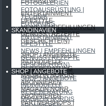
FOTOGALERIEN
SKANDINAVIEN
FOTOAUSRÜSTUNG |
ENTERTAINMENT
TECHNIK
LIFESTYLE
FOTOKURS
NEWS | EMPFEHLUNGEN
SKANDINAVIEN
GENUSS | REZEPTE
ENTERTAINMENT
GESCHICHTE(N)
LIFESTYLE
SHOP | ANGEBOTE
NEWS | EMPFEHLUNGEN
SHOP | ANGEBOTE
GENUSS | REZEPTE
INDIVIDUELLE
GESCHICHTE(N)
REISEBERATUNG
SHOP | ANGEBOTE
MAGAZIN NORDIS
SHOP | ANGEBOTE
ABONNIEREN
INDIVIDUELLE
MAGAZIN NORR
REISEBERATUNG
ABONNIEREN
MAGAZIN NORDIS
PARTNERSHOPS |
ABONNIEREN