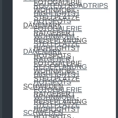
FOTOGALERIE
ROUTEN | ROADTRIPS
WOHNMOBIL-
HIGHLIGHTS |
STELLPLÄTZE
HOTSPOTS
DÄNEMARK
FOTOGALERIE
RATGEBER |
WOHNMOBIL-
REISEPLANUNG
STELLPLÄTZE
HIGHLIGHTS |
DÄNEMARK
HOTSPOTS
RATGEBER |
FOTOGALERIE
REISEPLANUNG
WOHNMOBIL-
HIGHLIGHTS |
STELLPLÄTZE
HOTSPOTS
SCHWEDEN
FOTOGALERIE
RATGEBER |
WOHNMOBIL-
REISEPLANUNG
STELLPLÄTZE
HIGHLIGHTS |
SCHWEDEN
HOTSPOTS