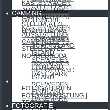
KASTENWAGEN
STELLPLÄTZE
AUSSTATTUNG
CAMPING
CAMPINGTIPPS
WOHNMOBIL |
STELLPLÄTZE
KASTENWAGEN
NORDEUROPA
AUSSTATTUNG
NORWEGEN
CAMPINGTIPPS
SCHOTTLAND
STELLPLÄTZE
ISLAND
NORDEUROPA
SCHWEDEN
NORWEGEN
FINNLAND
SCHOTTLAND
DÄNEMARK
ISLAND
FOTOGRAFIE
SCHWEDEN
FOTOGALERIEN
FINNLAND
FOTOAUSRÜSTUNG |
DÄNEMARK
TECHNIK
FOTOGRAFIE
FOTOKURS