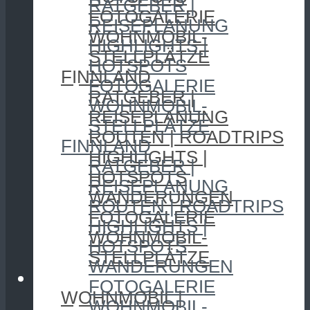
RATGEBER |
FOTOGALERIE
REISEPLANUNG
WOHNMOBIL-
HIGHLIGHTS |
STELLPLÄTZE
HOTSPOTS
FINNLAND
FOTOGALERIE
RATGEBER |
WOHNMOBIL-
REISEPLANUNG
STELLPLÄTZE
ROUTEN | ROADTRIPS
FINNLAND
HIGHLIGHTS |
RATGEBER |
HOTSPOTS
REISEPLANUNG
WANDERUNGEN
ROUTEN | ROADTRIPS
FOTOGALERIE
HIGHLIGHTS |
WOHNMOBIL-
HOTSPOTS
STELLPLÄTZE
WANDERUNGEN
CAMPING
FOTOGALERIE
WOHNMOBIL |
WOHNMOBIL-