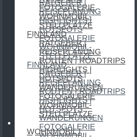
RATGEBER |
FOTOGALERIE
REISEPLANUNG
WOHNMOBIL-
HIGHLIGHTS |
STELLPLÄTZE
HOTSPOTS
FINNLAND
FOTOGALERIE
RATGEBER |
WOHNMOBIL-
REISEPLANUNG
STELLPLÄTZE
ROUTEN | ROADTRIPS
FINNLAND
HIGHLIGHTS |
RATGEBER |
HOTSPOTS
REISEPLANUNG
WANDERUNGEN
ROUTEN | ROADTRIPS
FOTOGALERIE
HIGHLIGHTS |
WOHNMOBIL-
HOTSPOTS
STELLPLÄTZE
WANDERUNGEN
CAMPING
FOTOGALERIE
WOHNMOBIL |
WOHNMOBIL-