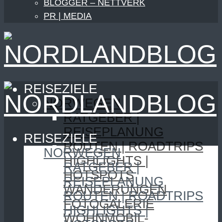
BLOGGER – NETTVERK
PR | MEDIA
REISEZIELE
NORWEGEN
RATGEBER |
REISEPLANUNG
REISEZIELE
ROUTEN | ROADTRIPS
NORWEGEN
HIGHLIGHTS |
RATGEBER |
HOTSPOTS
REISEPLANUNG
WANDERUNGEN
ROUTEN | ROADTRIPS
FOTOGALERIE
HIGHLIGHTS |
WOHNMOBIL-