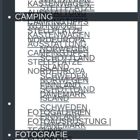
KASTENWAGEN
STELLPLÄTZE
AUSSTATTUNG
CAMPING
CAMPINGTIPPS
WOHNMOBIL |
STELLPLÄTZE
KASTENWAGEN
NORDEUROPA
AUSSTATTUNG
NORWEGEN
CAMPINGTIPPS
SCHOTTLAND
STELLPLÄTZE
ISLAND
NORDEUROPA
SCHWEDEN
NORWEGEN
FINNLAND
SCHOTTLAND
DÄNEMARK
ISLAND
FOTOGRAFIE
SCHWEDEN
FOTOGALERIEN
FINNLAND
FOTOAUSRÜSTUNG |
DÄNEMARK
TECHNIK
FOTOGRAFIE
FOTOKURS