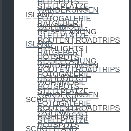
HOTSPOTS
STELLPLÄTZE
WANDERUNGEN
ISLAND
FOTOGALERIE
RATGEBER |
WOHNMOBIL-
REISEPLANUNG
STELLPLÄTZE
ROUTEN | ROADTRIPS
ISLAND
HIGHLIGHTS |
RATGEBER |
HOTSPOTS
REISEPLANUNG
WANDERUNGEN
ROUTEN | ROADTRIPS
FOTOGALERIE
HIGHLIGHTS |
WOHNMOBIL-
HOTSPOTS
STELLPLÄTZE
WANDERUNGEN
SCHOTTLAND
FOTOGALERIE
ROUTEN | ROADTRIPS
WOHNMOBIL-
HIGHLIGHTS |
STELLPLÄTZE
HOTSPOTS
SCHOTTLAND