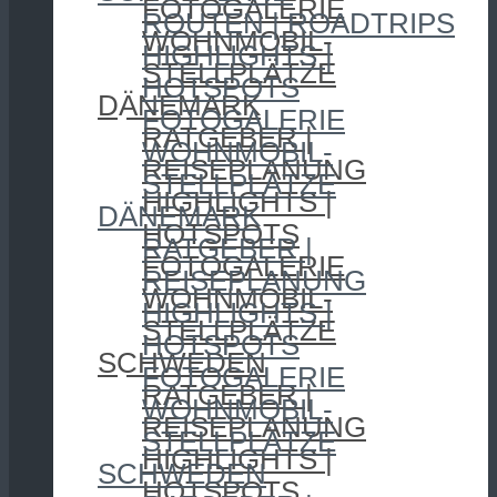
FOTOGALERIE
ROUTEN | ROADTRIPS
WOHNMOBIL-
HIGHLIGHTS |
STELLPLÄTZE
HOTSPOTS
DÄNEMARK
FOTOGALERIE
RATGEBER |
WOHNMOBIL-
REISEPLANUNG
STELLPLÄTZE
HIGHLIGHTS |
DÄNEMARK
HOTSPOTS
RATGEBER |
FOTOGALERIE
REISEPLANUNG
WOHNMOBIL-
HIGHLIGHTS |
STELLPLÄTZE
HOTSPOTS
SCHWEDEN
FOTOGALERIE
RATGEBER |
WOHNMOBIL-
REISEPLANUNG
STELLPLÄTZE
HIGHLIGHTS |
SCHWEDEN
HOTSPOTS