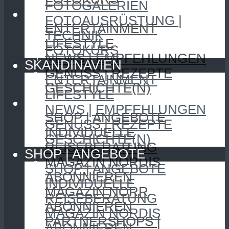
FOTOGALERIEN
SKANDINAVIEN
FOTOAUSRÜSTUNG |
ENTERTAINMENT
TECHNIK
LIFESTYLE
FOTOKURS
NEWS | EMPFEHLUNGEN
SKANDINAVIEN
GENUSS | REZEPTE
ENTERTAINMENT
GESCHICHTE(N)
LIFESTYLE
SHOP | ANGEBOTE
NEWS | EMPFEHLUNGEN
SHOP | ANGEBOTE
GENUSS | REZEPTE
INDIVIDUELLE
GESCHICHTE(N)
REISEBERATUNG
SHOP | ANGEBOTE
MAGAZIN NORDIS
SHOP | ANGEBOTE
ABONNIEREN
INDIVIDUELLE
MAGAZIN NORR
REISEBERATUNG
ABONNIEREN
MAGAZIN NORDIS
PARTNERSHOPS |
ABONNIEREN