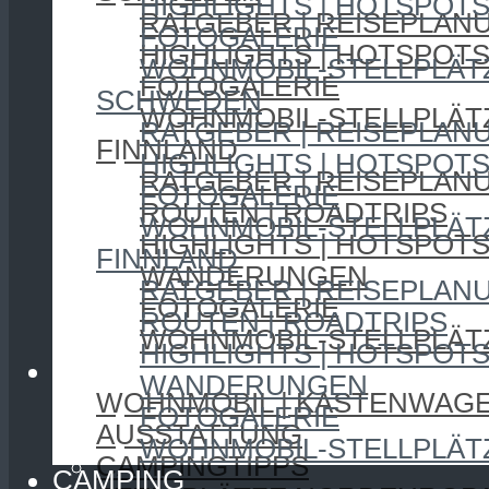
HIGHLIGHTS | HOTSPOT
RATGEBER | REISEPLAN
FOTOGALERIE
HIGHLIGHTS | HOTSPOT
WOHNMOBIL-STELLPLÄT
FOTOGALERIE
SCHWEDEN
WOHNMOBIL-STELLPLÄT
RATGEBER | REISEPLAN
FINNLAND
HIGHLIGHTS | HOTSPOT
RATGEBER | REISEPLAN
FOTOGALERIE
ROUTEN | ROADTRIPS
WOHNMOBIL-STELLPLÄT
HIGHLIGHTS | HOTSPOT
FINNLAND
WANDERUNGEN
RATGEBER | REISEPLAN
FOTOGALERIE
ROUTEN | ROADTRIPS
WOHNMOBIL-STELLPLÄT
HIGHLIGHTS | HOTSPOT
CAMPING
WANDERUNGEN
WOHNMOBIL | KASTENWAG
FOTOGALERIE
AUSSTATTUNG
WOHNMOBIL-STELLPLÄT
CAMPINGTIPPS
CAMPING