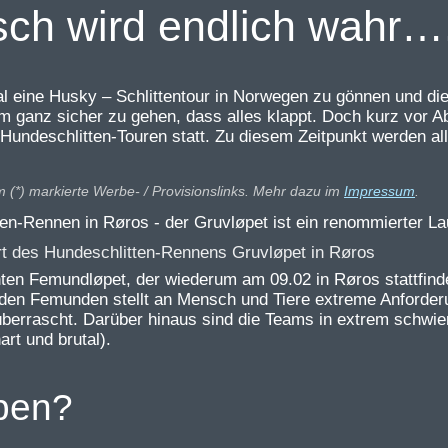
ch wird endlich wahr….
l eine Husky – Schlittentour in Norwegen zu gönnen und die
um ganz sicher zu gehen, dass alles klappt. Doch kurz vor 
undeschlitten-Touren statt. Zu diesem Zeitpunkt werden al
m (*) markierte Werbe- / Provisionslinks. Mehr dazu im
Impressum
.
t des Hundeschlitten-Rennens Gruvløpet in Røros
kannten Femundløpet, der wiederum am 09.02 in Røros stattfi
 den Femunden stellt an Mensch und Tiere extreme Anforderu
rrascht. Darüber hinaus sind die Teams in extrem schwier
art und brutal).
aben?