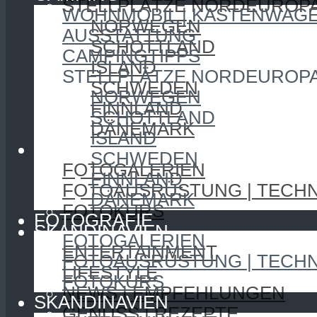
STELLPLÄTZE NORDEUROP
WOHNMOBIL | KASTENWAG
NORWEGEN
AUSSTATTUNG
SCHOTTLAND
CAMPINGTIPPS
ISLAND
STELLPLÄTZE NORDEUROP
SCHWEDEN
NORWEGEN
FINNLAND
SCHOTTLAND
DÄNEMARK
ISLAND
FOTOGRAFIE
SCHWEDEN
FOTOGALERIEN
FINNLAND
FOTOAUSRÜSTUNG | TECHN
DÄNEMARK
FOTOKURS
FOTOGRAFIE
SKANDINAVIEN
FOTOGALERIEN
ENTERTAINMENT
FOTOAUSRÜSTUNG | TECHN
LIFESTYLE
FOTOKURS
NEWS | EMPFEHLUNGEN
SKANDINAVIEN
GENUSS | REZEPTE