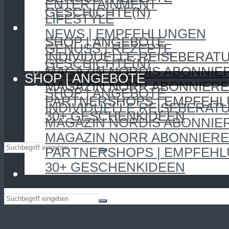
ENTERTAINMENT
GESCHICHTE(N)
LIFESTYLE
SHOP | ANGEBOTE
NEWS | EMPFEHLUNGEN
SHOP | ANGEBOTE
GENUSS | REZEPTE
INDIVIDUELLE REISEBERAT
GESCHICHTE(N)
MAGAZIN NORDIS ABONNIE
SHOP | ANGEBOTE
MAGAZIN NORR ABONNIER
SHOP | ANGEBOTE
PARTNERSHOPS | EMPFEH
INDIVIDUELLE REISEBERAT
30+ GESCHENKIDEEN
MAGAZIN NORDIS ABONNIE
MAGAZIN NORR ABONNIER
PARTNERSHOPS | EMPFEH
30+ GESCHENKIDEEN