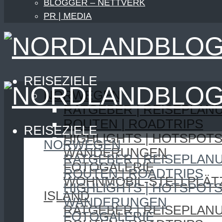
BLOGGER – NETTVERK
PR | MEDIA
REISEZIELE
NORWEGEN
RATGEBER | REISEPLAN
ROUTEN | ROADTRIPS
REISEZIELE
HIGHLIGHTS | HOTSPOT
NORWEGEN
WANDERUNGEN
RATGEBER | REISEPLAN
FOTOGALERIE
ROUTEN | ROADTRIPS
WOHNMOBIL-STELLPLÄT
HIGHLIGHTS | HOTSPOT
ISLAND
WANDERUNGEN
RATGEBER | REISEPLAN
FOTOGALERIE