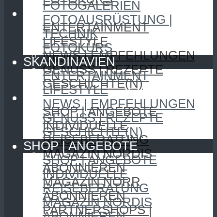
FOTOGALERIEN
SKANDINAVIEN
FOTOAUSRÜSTUNG |
ENTERTAINMENT
TECHNIK
LIFESTYLE
FOTOKURS
NEWS | EMPFEHLUNGEN
SKANDINAVIEN
GENUSS | REZEPTE
ENTERTAINMENT
GESCHICHTE(N)
LIFESTYLE
SHOP | ANGEBOTE
NEWS | EMPFEHLUNGEN
SHOP | ANGEBOTE
GENUSS | REZEPTE
INDIVIDUELLE
GESCHICHTE(N)
REISEBERATUNG
SHOP | ANGEBOTE
MAGAZIN NORDIS
SHOP | ANGEBOTE
ABONNIEREN
INDIVIDUELLE
MAGAZIN NORR
REISEBERATUNG
ABONNIEREN
MAGAZIN NORDIS
PARTNERSHOPS |
ABONNIEREN