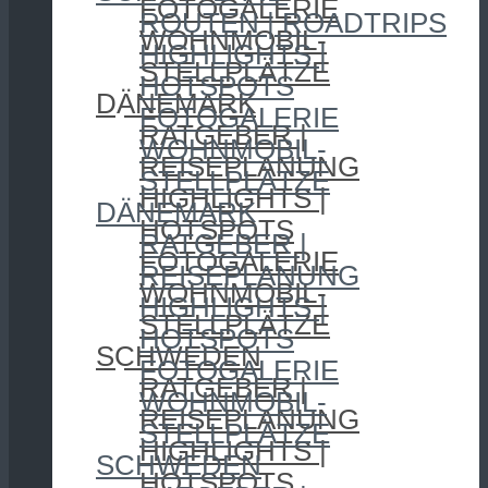
FOTOGALERIE
ROUTEN | ROADTRIPS
WOHNMOBIL-
HIGHLIGHTS |
STELLPLÄTZE
HOTSPOTS
DÄNEMARK
FOTOGALERIE
RATGEBER |
WOHNMOBIL-
REISEPLANUNG
STELLPLÄTZE
HIGHLIGHTS |
DÄNEMARK
HOTSPOTS
RATGEBER |
FOTOGALERIE
REISEPLANUNG
WOHNMOBIL-
HIGHLIGHTS |
STELLPLÄTZE
HOTSPOTS
SCHWEDEN
FOTOGALERIE
RATGEBER |
WOHNMOBIL-
REISEPLANUNG
STELLPLÄTZE
HIGHLIGHTS |
SCHWEDEN
HOTSPOTS