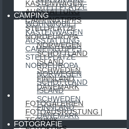
KASTENWAGEN
STELLPLÄTZE
AUSSTATTUNG
CAMPING
CAMPINGTIPPS
WOHNMOBIL |
STELLPLÄTZE
KASTENWAGEN
NORDEUROPA
AUSSTATTUNG
NORWEGEN
CAMPINGTIPPS
SCHOTTLAND
STELLPLÄTZE
ISLAND
NORDEUROPA
SCHWEDEN
NORWEGEN
FINNLAND
SCHOTTLAND
DÄNEMARK
ISLAND
FOTOGRAFIE
SCHWEDEN
FOTOGALERIEN
FINNLAND
FOTOAUSRÜSTUNG |
DÄNEMARK
TECHNIK
FOTOGRAFIE
FOTOKURS