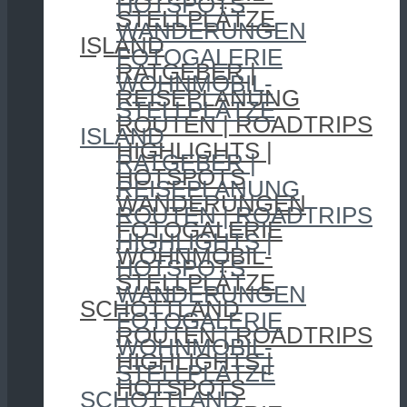
HOTSPOTS
STELLPLÄTZE
WANDERUNGEN
ISLAND
FOTOGALERIE
RATGEBER |
WOHNMOBIL-
REISEPLANUNG
STELLPLÄTZE
ROUTEN | ROADTRIPS
ISLAND
HIGHLIGHTS |
RATGEBER |
HOTSPOTS
REISEPLANUNG
WANDERUNGEN
ROUTEN | ROADTRIPS
FOTOGALERIE
HIGHLIGHTS |
WOHNMOBIL-
HOTSPOTS
STELLPLÄTZE
WANDERUNGEN
SCHOTTLAND
FOTOGALERIE
ROUTEN | ROADTRIPS
WOHNMOBIL-
HIGHLIGHTS |
STELLPLÄTZE
HOTSPOTS
SCHOTTLAND