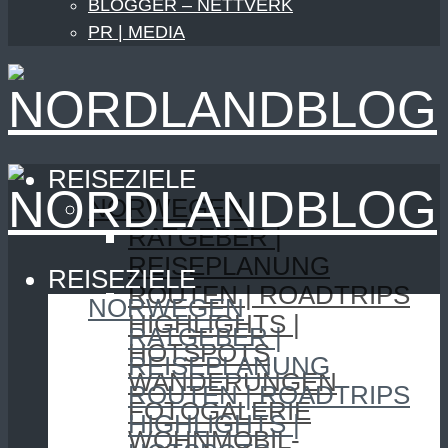
BLOGGER – NETTVERK
PR | MEDIA
REISEZIELE
NORWEGEN
RATGEBER |
REISEPLANUNG
REISEZIELE
ROUTEN | ROADTRIPS
NORWEGEN
HIGHLIGHTS |
RATGEBER |
HOTSPOTS
REISEPLANUNG
WANDERUNGEN
ROUTEN | ROADTRIPS
FOTOGALERIE
HIGHLIGHTS |
WOHNMOBIL-