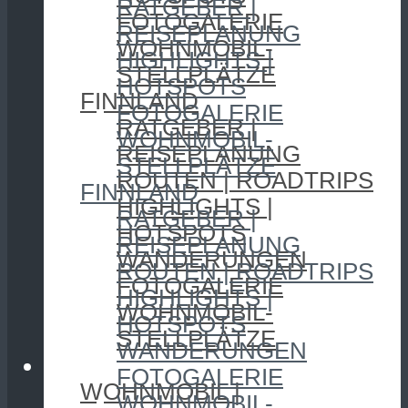
RATGEBER |
FOTOGALERIE
REISEPLANUNG
WOHNMOBIL-
HIGHLIGHTS |
STELLPLÄTZE
HOTSPOTS
FINNLAND
FOTOGALERIE
RATGEBER |
WOHNMOBIL-
REISEPLANUNG
STELLPLÄTZE
ROUTEN | ROADTRIPS
FINNLAND
HIGHLIGHTS |
RATGEBER |
HOTSPOTS
REISEPLANUNG
WANDERUNGEN
ROUTEN | ROADTRIPS
FOTOGALERIE
HIGHLIGHTS |
WOHNMOBIL-
HOTSPOTS
STELLPLÄTZE
WANDERUNGEN
CAMPING
FOTOGALERIE
WOHNMOBIL |
WOHNMOBIL-