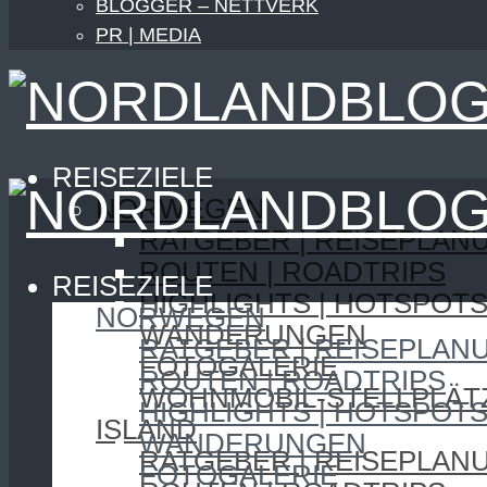
BLOGGER – NETTVERK
PR | MEDIA
REISEZIELE
NORWEGEN
RATGEBER | REISEPLAN
ROUTEN | ROADTRIPS
REISEZIELE
HIGHLIGHTS | HOTSPOT
NORWEGEN
WANDERUNGEN
RATGEBER | REISEPLAN
FOTOGALERIE
ROUTEN | ROADTRIPS
WOHNMOBIL-STELLPLÄT
HIGHLIGHTS | HOTSPOT
ISLAND
WANDERUNGEN
RATGEBER | REISEPLAN
FOTOGALERIE