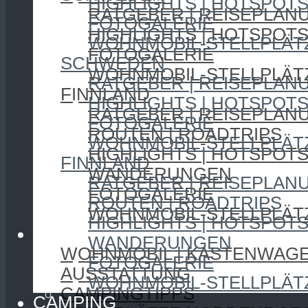
HIGHLIGHTS | HOTSPOT
RATGEBER | REISEPLAN
FOTOGALERIE
HIGHLIGHTS | HOTSPOT
WOHNMOBIL-STELLPLÄT
FOTOGALERIE
SCHWEDEN
WOHNMOBIL-STELLPLÄT
RATGEBER | REISEPLAN
FINNLAND
HIGHLIGHTS | HOTSPOT
RATGEBER | REISEPLAN
FOTOGALERIE
ROUTEN | ROADTRIPS
WOHNMOBIL-STELLPLÄT
HIGHLIGHTS | HOTSPOT
FINNLAND
WANDERUNGEN
RATGEBER | REISEPLAN
FOTOGALERIE
ROUTEN | ROADTRIPS
WOHNMOBIL-STELLPLÄT
HIGHLIGHTS | HOTSPOT
CAMPING
WANDERUNGEN
WOHNMOBIL | KASTENWAG
FOTOGALERIE
AUSSTATTUNG
WOHNMOBIL-STELLPLÄT
CAMPINGTIPPS
CAMPING