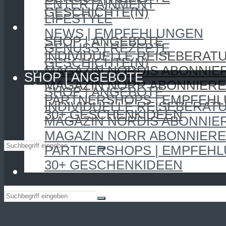
ENTERTAINMENT
GESCHICHTE(N)
LIFESTYLE
SHOP | ANGEBOTE
NEWS | EMPFEHLUNGEN
SHOP | ANGEBOTE
GENUSS | REZEPTE
INDIVIDUELLE REISEBERAT
GESCHICHTE(N)
MAGAZIN NORDIS ABONNIE
SHOP | ANGEBOTE
MAGAZIN NORR ABONNIER
SHOP | ANGEBOTE
PARTNERSHOPS | EMPFEH
INDIVIDUELLE REISEBERAT
30+ GESCHENKIDEEN
MAGAZIN NORDIS ABONNIE
MAGAZIN NORR ABONNIER
PARTNERSHOPS | EMPFEH
30+ GESCHENKIDEEN