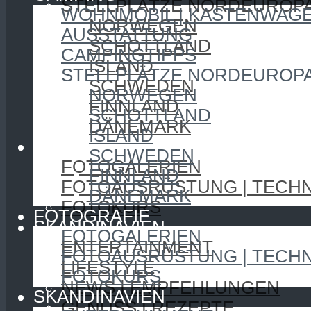
STELLPLÄTZE NORDEUROP
WOHNMOBIL | KASTENWAG
NORWEGEN
AUSSTATTUNG
SCHOTTLAND
CAMPINGTIPPS
ISLAND
STELLPLÄTZE NORDEUROP
SCHWEDEN
NORWEGEN
FINNLAND
SCHOTTLAND
DÄNEMARK
ISLAND
FOTOGRAFIE
SCHWEDEN
FOTOGALERIEN
FINNLAND
FOTOAUSRÜSTUNG | TECHN
DÄNEMARK
FOTOKURS
FOTOGRAFIE
SKANDINAVIEN
FOTOGALERIEN
ENTERTAINMENT
FOTOAUSRÜSTUNG | TECHN
LIFESTYLE
FOTOKURS
NEWS | EMPFEHLUNGEN
SKANDINAVIEN
GENUSS | REZEPTE