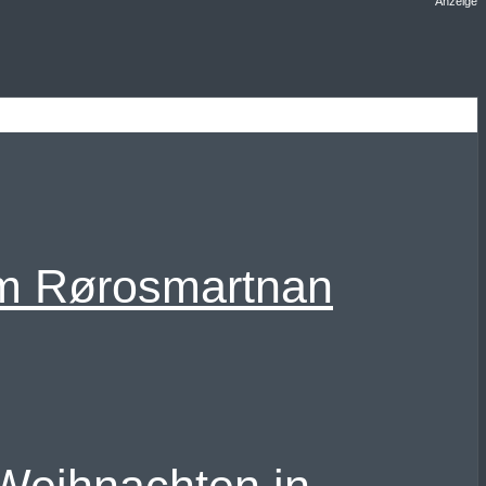
Anzeige
um Rørosmartnan