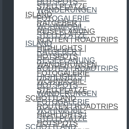
HOTSPOTS
STELLPLÄTZE
WANDERUNGEN
ISLAND
FOTOGALERIE
RATGEBER |
WOHNMOBIL-
REISEPLANUNG
STELLPLÄTZE
ROUTEN | ROADTRIPS
ISLAND
HIGHLIGHTS |
RATGEBER |
HOTSPOTS
REISEPLANUNG
WANDERUNGEN
ROUTEN | ROADTRIPS
FOTOGALERIE
HIGHLIGHTS |
WOHNMOBIL-
HOTSPOTS
STELLPLÄTZE
WANDERUNGEN
SCHOTTLAND
FOTOGALERIE
ROUTEN | ROADTRIPS
WOHNMOBIL-
HIGHLIGHTS |
STELLPLÄTZE
HOTSPOTS
SCHOTTLAND