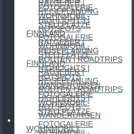
RATGEBER |
FOTOGALERIE
REISEPLANUNG
WOHNMOBIL-
HIGHLIGHTS |
STELLPLÄTZE
HOTSPOTS
FINNLAND
FOTOGALERIE
RATGEBER |
WOHNMOBIL-
REISEPLANUNG
STELLPLÄTZE
ROUTEN | ROADTRIPS
FINNLAND
HIGHLIGHTS |
RATGEBER |
HOTSPOTS
REISEPLANUNG
WANDERUNGEN
ROUTEN | ROADTRIPS
FOTOGALERIE
HIGHLIGHTS |
WOHNMOBIL-
HOTSPOTS
STELLPLÄTZE
WANDERUNGEN
CAMPING
FOTOGALERIE
WOHNMOBIL |
WOHNMOBIL-