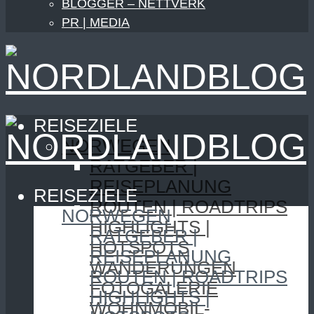
BLOGGER – NETTVERK
PR | MEDIA
REISEZIELE
NORWEGEN
RATGEBER |
REISEPLANUNG
REISEZIELE
ROUTEN | ROADTRIPS
NORWEGEN
HIGHLIGHTS |
RATGEBER |
HOTSPOTS
REISEPLANUNG
WANDERUNGEN
ROUTEN | ROADTRIPS
FOTOGALERIE
HIGHLIGHTS |
WOHNMOBIL-