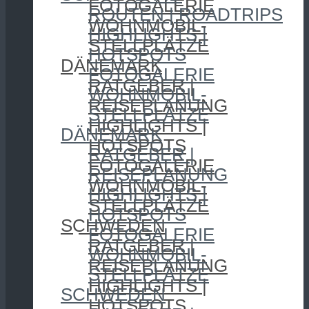
FOTOGALERIE
ROUTEN | ROADTRIPS
WOHNMOBIL-
HIGHLIGHTS |
STELLPLÄTZE
HOTSPOTS
DÄNEMARK
FOTOGALERIE
RATGEBER |
WOHNMOBIL-
REISEPLANUNG
STELLPLÄTZE
HIGHLIGHTS |
DÄNEMARK
HOTSPOTS
RATGEBER |
FOTOGALERIE
REISEPLANUNG
WOHNMOBIL-
HIGHLIGHTS |
STELLPLÄTZE
HOTSPOTS
SCHWEDEN
FOTOGALERIE
RATGEBER |
WOHNMOBIL-
REISEPLANUNG
STELLPLÄTZE
HIGHLIGHTS |
SCHWEDEN
HOTSPOTS