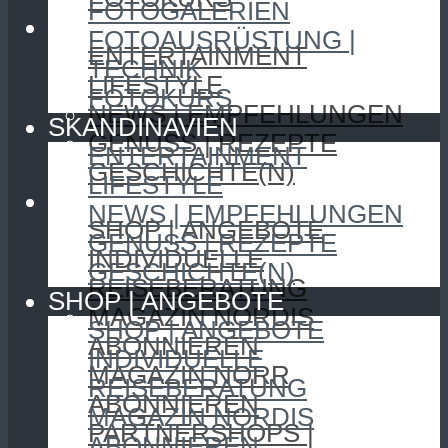
FOTOGALERIEN
SKANDINAVIEN
FOTOAUSRÜSTUNG |
ENTERTAINMENT
TECHNIK
LIFESTYLE
FOTOKURS
NEWS | EMPFEHLUNGEN
SKANDINAVIEN
GENUSS | REZEPTE
ENTERTAINMENT
GESCHICHTE(N)
LIFESTYLE
SHOP | ANGEBOTE
NEWS | EMPFEHLUNGEN
SHOP | ANGEBOTE
GENUSS | REZEPTE
INDIVIDUELLE
GESCHICHTE(N)
REISEBERATUNG
SHOP | ANGEBOTE
MAGAZIN NORDIS
SHOP | ANGEBOTE
ABONNIEREN
INDIVIDUELLE
MAGAZIN NORR
REISEBERATUNG
ABONNIEREN
MAGAZIN NORDIS
PARTNERSHOPS |
ABONNIEREN