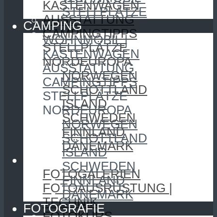
KASTENWAGEN
STELLPLÄTZE
AUSSTATTUNG
CAMPING
CAMPINGTIPPS
WOHNMOBIL |
STELLPLÄTZE
KASTENWAGEN
NORDEUROPA
AUSSTATTUNG
NORWEGEN
CAMPINGTIPPS
SCHOTTLAND
STELLPLÄTZE
ISLAND
NORDEUROPA
SCHWEDEN
NORWEGEN
FINNLAND
SCHOTTLAND
DÄNEMARK
ISLAND
FOTOGRAFIE
SCHWEDEN
FOTOGALERIEN
FINNLAND
FOTOAUSRÜSTUNG |
DÄNEMARK
TECHNIK
FOTOGRAFIE
FOTOKURS