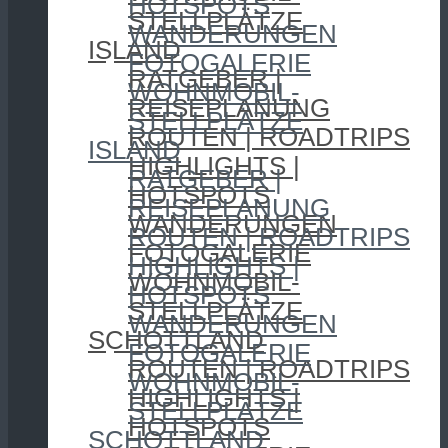
HOTSPOTS
STELLPLÄTZE
WANDERUNGEN
ISLAND
FOTOGALERIE
RATGEBER |
WOHNMOBIL-
REISEPLANUNG
STELLPLÄTZE
ROUTEN | ROADTRIPS
ISLAND
HIGHLIGHTS |
RATGEBER |
HOTSPOTS
REISEPLANUNG
WANDERUNGEN
ROUTEN | ROADTRIPS
FOTOGALERIE
HIGHLIGHTS |
WOHNMOBIL-
HOTSPOTS
STELLPLÄTZE
WANDERUNGEN
SCHOTTLAND
FOTOGALERIE
ROUTEN | ROADTRIPS
WOHNMOBIL-
HIGHLIGHTS |
STELLPLÄTZE
HOTSPOTS
SCHOTTLAND