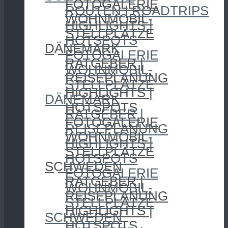
FOTOGALERIE
ROUTEN | ROADTRIPS
WOHNMOBIL-
HIGHLIGHTS |
STELLPLÄTZE
HOTSPOTS
DÄNEMARK
FOTOGALERIE
RATGEBER |
WOHNMOBIL-
REISEPLANUNG
STELLPLÄTZE
HIGHLIGHTS |
DÄNEMARK
HOTSPOTS
RATGEBER |
FOTOGALERIE
REISEPLANUNG
WOHNMOBIL-
HIGHLIGHTS |
STELLPLÄTZE
HOTSPOTS
SCHWEDEN
FOTOGALERIE
RATGEBER |
WOHNMOBIL-
REISEPLANUNG
STELLPLÄTZE
HIGHLIGHTS |
SCHWEDEN
HOTSPOTS