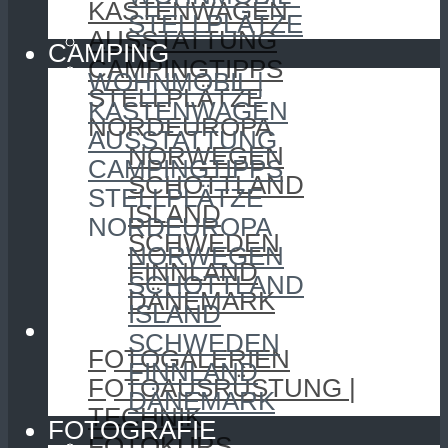
KASTENWAGEN
STELLPLÄTZE
AUSSTATTUNG
CAMPING
CAMPINGTIPPS
WOHNMOBIL |
STELLPLÄTZE
KASTENWAGEN
NORDEUROPA
AUSSTATTUNG
NORWEGEN
CAMPINGTIPPS
SCHOTTLAND
STELLPLÄTZE
ISLAND
NORDEUROPA
SCHWEDEN
NORWEGEN
FINNLAND
SCHOTTLAND
DÄNEMARK
ISLAND
FOTOGRAFIE
SCHWEDEN
FOTOGALERIEN
FINNLAND
FOTOAUSRÜSTUNG |
DÄNEMARK
TECHNIK
FOTOGRAFIE
FOTOKURS