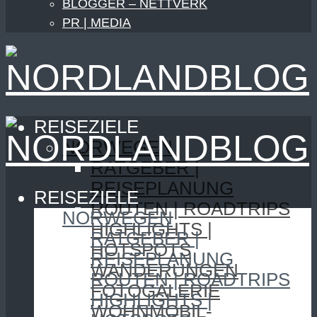
BLOGGER – NETTVERK
PR | MEDIA
REISEZIELE
NORWEGEN
RATGEBER |
REISEPLANUNG
REISEZIELE
ROUTEN | ROADTRIPS
NORWEGEN
HIGHLIGHTS |
RATGEBER |
HOTSPOTS
REISEPLANUNG
WANDERUNGEN
ROUTEN | ROADTRIPS
FOTOGALERIE
HIGHLIGHTS |
WOHNMOBIL-