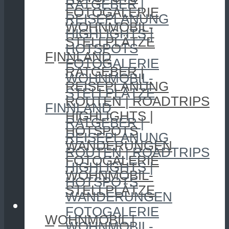
RATGEBER |
FOTOGALERIE
REISEPLANUNG
WOHNMOBIL-
HIGHLIGHTS |
STELLPLÄTZE
HOTSPOTS
FINNLAND
FOTOGALERIE
RATGEBER |
WOHNMOBIL-
REISEPLANUNG
STELLPLÄTZE
ROUTEN | ROADTRIPS
FINNLAND
HIGHLIGHTS |
RATGEBER |
HOTSPOTS
REISEPLANUNG
WANDERUNGEN
ROUTEN | ROADTRIPS
FOTOGALERIE
HIGHLIGHTS |
WOHNMOBIL-
HOTSPOTS
STELLPLÄTZE
WANDERUNGEN
CAMPING
FOTOGALERIE
WOHNMOBIL |
WOHNMOBIL-