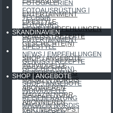
FOTOGALERIEN
SKANDINAVIEN
FOTOAUSRÜSTUNG |
ENTERTAINMENT
TECHNIK
LIFESTYLE
FOTOKURS
NEWS | EMPFEHLUNGEN
SKANDINAVIEN
GENUSS | REZEPTE
ENTERTAINMENT
GESCHICHTE(N)
LIFESTYLE
SHOP | ANGEBOTE
NEWS | EMPFEHLUNGEN
SHOP | ANGEBOTE
GENUSS | REZEPTE
INDIVIDUELLE
GESCHICHTE(N)
REISEBERATUNG
SHOP | ANGEBOTE
MAGAZIN NORDIS
SHOP | ANGEBOTE
ABONNIEREN
INDIVIDUELLE
MAGAZIN NORR
REISEBERATUNG
ABONNIEREN
MAGAZIN NORDIS
PARTNERSHOPS |
ABONNIEREN