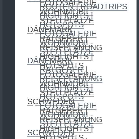
FOTOGALERIE
ROUTEN | ROADTRIPS
WOHNMOBIL-
HIGHLIGHTS |
STELLPLÄTZE
HOTSPOTS
DÄNEMARK
FOTOGALERIE
RATGEBER |
WOHNMOBIL-
REISEPLANUNG
STELLPLÄTZE
HIGHLIGHTS |
DÄNEMARK
HOTSPOTS
RATGEBER |
FOTOGALERIE
REISEPLANUNG
WOHNMOBIL-
HIGHLIGHTS |
STELLPLÄTZE
HOTSPOTS
SCHWEDEN
FOTOGALERIE
RATGEBER |
WOHNMOBIL-
REISEPLANUNG
STELLPLÄTZE
HIGHLIGHTS |
SCHWEDEN
HOTSPOTS