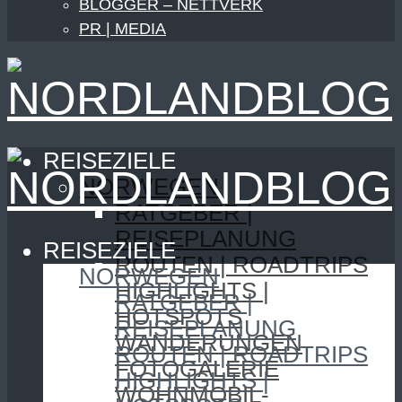
BLOGGER – NETTVERK
PR | MEDIA
REISEZIELE
NORWEGEN
RATGEBER |
REISEPLANUNG
REISEZIELE
ROUTEN | ROADTRIPS
NORWEGEN
HIGHLIGHTS |
RATGEBER |
HOTSPOTS
REISEPLANUNG
WANDERUNGEN
ROUTEN | ROADTRIPS
FOTOGALERIE
HIGHLIGHTS |
WOHNMOBIL-