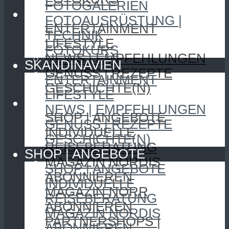
FOTOGALERIEN
SKANDINAVIEN
FOTOAUSRÜSTUNG |
ENTERTAINMENT
TECHNIK
LIFESTYLE
FOTOKURS
NEWS | EMPFEHLUNGEN
SKANDINAVIEN
GENUSS | REZEPTE
ENTERTAINMENT
GESCHICHTE(N)
LIFESTYLE
SHOP | ANGEBOTE
NEWS | EMPFEHLUNGEN
SHOP | ANGEBOTE
GENUSS | REZEPTE
INDIVIDUELLE
GESCHICHTE(N)
REISEBERATUNG
SHOP | ANGEBOTE
MAGAZIN NORDIS
SHOP | ANGEBOTE
ABONNIEREN
INDIVIDUELLE
MAGAZIN NORR
REISEBERATUNG
ABONNIEREN
MAGAZIN NORDIS
PARTNERSHOPS |
ABONNIEREN