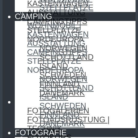
KASTENWAGEN
STELLPLÄTZE
AUSSTATTUNG
CAMPING
CAMPINGTIPPS
WOHNMOBIL |
STELLPLÄTZE
KASTENWAGEN
NORDEUROPA
AUSSTATTUNG
NORWEGEN
CAMPINGTIPPS
SCHOTTLAND
STELLPLÄTZE
ISLAND
NORDEUROPA
SCHWEDEN
NORWEGEN
FINNLAND
SCHOTTLAND
DÄNEMARK
ISLAND
FOTOGRAFIE
SCHWEDEN
FOTOGALERIEN
FINNLAND
FOTOAUSRÜSTUNG |
DÄNEMARK
TECHNIK
FOTOGRAFIE
FOTOKURS