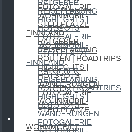
RATGEBER |
FOTOGALERIE
REISEPLANUNG
WOHNMOBIL-
HIGHLIGHTS |
STELLPLÄTZE
HOTSPOTS
FINNLAND
FOTOGALERIE
RATGEBER |
WOHNMOBIL-
REISEPLANUNG
STELLPLÄTZE
ROUTEN | ROADTRIPS
FINNLAND
HIGHLIGHTS |
RATGEBER |
HOTSPOTS
REISEPLANUNG
WANDERUNGEN
ROUTEN | ROADTRIPS
FOTOGALERIE
HIGHLIGHTS |
WOHNMOBIL-
HOTSPOTS
STELLPLÄTZE
WANDERUNGEN
CAMPING
FOTOGALERIE
WOHNMOBIL |
WOHNMOBIL-