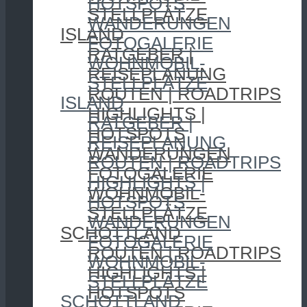
HOTSPOTS
STELLPLÄTZE
WANDERUNGEN
ISLAND
FOTOGALERIE
RATGEBER |
WOHNMOBIL-
REISEPLANUNG
STELLPLÄTZE
ROUTEN | ROADTRIPS
ISLAND
HIGHLIGHTS |
RATGEBER |
HOTSPOTS
REISEPLANUNG
WANDERUNGEN
ROUTEN | ROADTRIPS
FOTOGALERIE
HIGHLIGHTS |
WOHNMOBIL-
HOTSPOTS
STELLPLÄTZE
WANDERUNGEN
SCHOTTLAND
FOTOGALERIE
ROUTEN | ROADTRIPS
WOHNMOBIL-
HIGHLIGHTS |
STELLPLÄTZE
HOTSPOTS
SCHOTTLAND