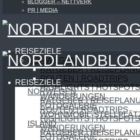
BLOGGER – NETTVERK
PR | MEDIA
REISEZIELE
NORWEGEN
RATGEBER | REISEPLAN
ROUTEN | ROADTRIPS
REISEZIELE
HIGHLIGHTS | HOTSPOT
NORWEGEN
WANDERUNGEN
RATGEBER | REISEPLAN
FOTOGALERIE
ROUTEN | ROADTRIPS
WOHNMOBIL-STELLPLÄT
HIGHLIGHTS | HOTSPOT
ISLAND
WANDERUNGEN
RATGEBER | REISEPLAN
FOTOGALERIE