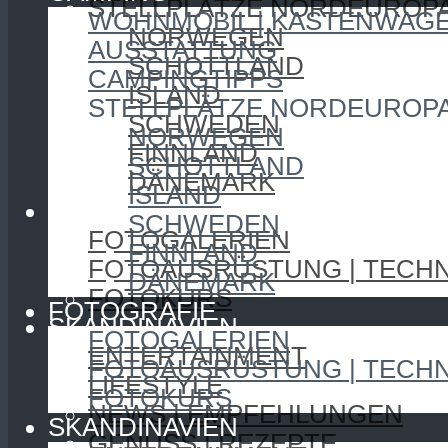
STELLPLÄTZE NORDEUROP
WOHNMOBIL | KASTENWAG
NORWEGEN
AUSSTATTUNG
SCHOTTLAND
CAMPINGTIPPS
ISLAND
STELLPLÄTZE NORDEUROP
SCHWEDEN
NORWEGEN
FINNLAND
SCHOTTLAND
DÄNEMARK
ISLAND
FOTOGRAFIE
SCHWEDEN
FOTOGALERIEN
FINNLAND
FOTOAUSRÜSTUNG | TECHN
DÄNEMARK
FOTOKURS
FOTOGRAFIE
SKANDINAVIEN
FOTOGALERIEN
ENTERTAINMENT
FOTOAUSRÜSTUNG | TECHN
LIFESTYLE
FOTOKURS
NEWS | EMPFEHLUNGEN
SKANDINAVIEN
GENUSS | REZEPTE