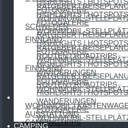
HIGHLIGHTS | HOTSPOT
RATGEBER | REISEPLAN
FOTOGALERIE
HIGHLIGHTS | HOTSPOT
WOHNMOBIL-STELLPLÄT
FOTOGALERIE
SCHWEDEN
WOHNMOBIL-STELLPLÄT
RATGEBER | REISEPLAN
FINNLAND
HIGHLIGHTS | HOTSPOT
RATGEBER | REISEPLAN
FOTOGALERIE
ROUTEN | ROADTRIPS
WOHNMOBIL-STELLPLÄT
HIGHLIGHTS | HOTSPOT
FINNLAND
WANDERUNGEN
RATGEBER | REISEPLAN
FOTOGALERIE
ROUTEN | ROADTRIPS
WOHNMOBIL-STELLPLÄT
HIGHLIGHTS | HOTSPOT
CAMPING
WANDERUNGEN
WOHNMOBIL | KASTENWAG
FOTOGALERIE
AUSSTATTUNG
WOHNMOBIL-STELLPLÄT
CAMPINGTIPPS
CAMPING