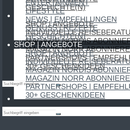
ENTERTAINMENT
GESCHICHTE(N)
LIFESTYLE
SHOP | ANGEBOTE
NEWS | EMPFEHLUNGEN
SHOP | ANGEBOTE
GENUSS | REZEPTE
INDIVIDUELLE REISEBERAT
GESCHICHTE(N)
MAGAZIN NORDIS ABONNIE
SHOP | ANGEBOTE
MAGAZIN NORR ABONNIER
SHOP | ANGEBOTE
PARTNERSHOPS | EMPFEH
INDIVIDUELLE REISEBERAT
30+ GESCHENKIDEEN
MAGAZIN NORDIS ABONNIE
MAGAZIN NORR ABONNIER
PARTNERSHOPS | EMPFEH
30+ GESCHENKIDEEN