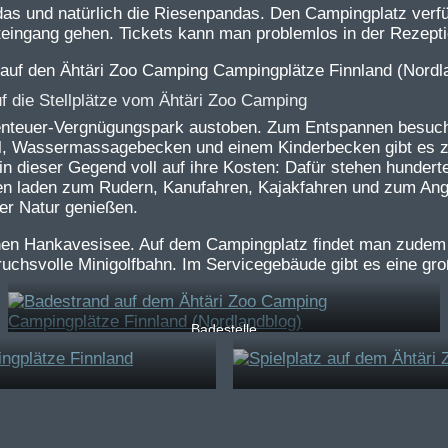
ndas und natürlich die Riesenpandas. Den Campingplatz verf
teingang gehen. Tickets kann man problemlos in der Rezep
uf die Stellplätze vom Ähtäri Zoo Camping
nteuer-Vergnügungspark austoben. Zum Entspannen besucht
, Wassermassagebecken und einem Kinderbecken gibt es za
 dieser Gegend voll auf ihre Kosten: Dafür stehen hundert
n laden zum Rudern, Kanufahren, Kajakfahren und zum Angel
der Natur genießen.
önen Hankavesisee. Auf dem Campingplatz findet man zudem 
uchsvolle Minigolfbahn. Im Servicegebäude gibt es eine gro
Badestelle