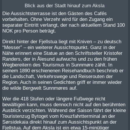
Blick aus der Stadt hinauf zum Aksla
Die Aussichtsterrasse ist den Gästen des Cafés
vorbehalten. Ohne Verzehr wird für den Zugang ein
separater Eintritt verlangt, der nach aktuellem Stand 100
NOK pro Person beträgt.
Direkt hinter der Fjellstua liegt mit Kniven – zu deutsch
“Messer” – ein weiterer Aussichtspunkt. Ganz in der
Nähe erinnert eine Statue an den Schriftsteller Kristofer
Randers, der in Ålesund aufwuchs und zu den frühen
Wegbereitern des Tourismus in Sunnmøre zählt. In
seinem 1890 erschienenen Reisehandbuch beschrieb er
die Landschaft, Verkehrswege und Reiserouten der
Region. Auch in seinen Gedichten griff er immer wieder
die wilde Bergwelt Sunnmøres auf.
Wer die 418 Stufen oder längere Fußwege nicht
bewältigen kann, muss dennoch nicht auf den berühmten
Ausblick verzichten. Während der Saison fährt der kleine
Touristenzug Bytoget vom Kreuzfahrtterminal an der
Sørsidekaia direkt hinauf zum Aussichtspunkt an der
Fjellstua. Auf dem Aksla ist ein etwa 15-minütiger