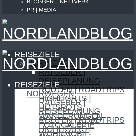
BLOGGER – NETTVERK
PR | MEDIA
REISEZIELE
NORWEGEN
RATGEBER |
REISEPLANUNG
REISEZIELE
ROUTEN | ROADTRIPS
NORWEGEN
HIGHLIGHTS |
RATGEBER |
HOTSPOTS
REISEPLANUNG
WANDERUNGEN
ROUTEN | ROADTRIPS
FOTOGALERIE
HIGHLIGHTS |
WOHNMOBIL-