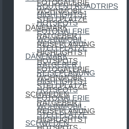
FOTOGALERIE
ROUTEN | ROADTRIPS
WOHNMOBIL-
HIGHLIGHTS |
STELLPLÄTZE
HOTSPOTS
DÄNEMARK
FOTOGALERIE
RATGEBER |
WOHNMOBIL-
REISEPLANUNG
STELLPLÄTZE
HIGHLIGHTS |
DÄNEMARK
HOTSPOTS
RATGEBER |
FOTOGALERIE
REISEPLANUNG
WOHNMOBIL-
HIGHLIGHTS |
STELLPLÄTZE
HOTSPOTS
SCHWEDEN
FOTOGALERIE
RATGEBER |
WOHNMOBIL-
REISEPLANUNG
STELLPLÄTZE
HIGHLIGHTS |
SCHWEDEN
HOTSPOTS