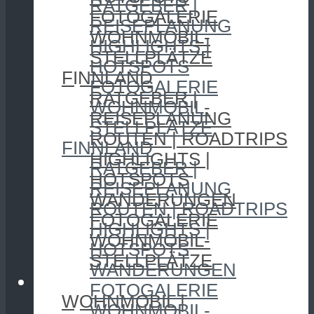
RATGEBER |
FOTOGALERIE
REISEPLANUNG
WOHNMOBIL-
HIGHLIGHTS |
STELLPLÄTZE
HOTSPOTS
FINNLAND
FOTOGALERIE
RATGEBER |
WOHNMOBIL-
REISEPLANUNG
STELLPLÄTZE
ROUTEN | ROADTRIPS
FINNLAND
HIGHLIGHTS |
RATGEBER |
HOTSPOTS
REISEPLANUNG
WANDERUNGEN
ROUTEN | ROADTRIPS
FOTOGALERIE
HIGHLIGHTS |
WOHNMOBIL-
HOTSPOTS
STELLPLÄTZE
WANDERUNGEN
CAMPING
FOTOGALERIE
WOHNMOBIL |
WOHNMOBIL-