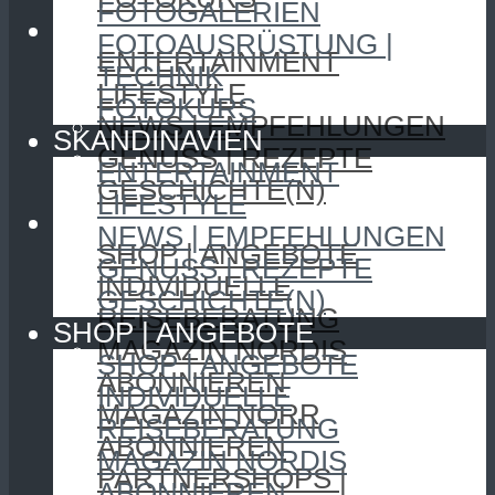
FOTOGALERIEN
SKANDINAVIEN
FOTOAUSRÜSTUNG |
ENTERTAINMENT
TECHNIK
LIFESTYLE
FOTOKURS
NEWS | EMPFEHLUNGEN
SKANDINAVIEN
GENUSS | REZEPTE
ENTERTAINMENT
GESCHICHTE(N)
LIFESTYLE
SHOP | ANGEBOTE
NEWS | EMPFEHLUNGEN
SHOP | ANGEBOTE
GENUSS | REZEPTE
INDIVIDUELLE
GESCHICHTE(N)
REISEBERATUNG
SHOP | ANGEBOTE
MAGAZIN NORDIS
SHOP | ANGEBOTE
ABONNIEREN
INDIVIDUELLE
MAGAZIN NORR
REISEBERATUNG
ABONNIEREN
MAGAZIN NORDIS
PARTNERSHOPS |
ABONNIEREN