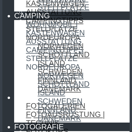
KASTENWAGEN
STELLPLÄTZE
AUSSTATTUNG
CAMPING
CAMPINGTIPPS
WOHNMOBIL |
STELLPLÄTZE
KASTENWAGEN
NORDEUROPA
AUSSTATTUNG
NORWEGEN
CAMPINGTIPPS
SCHOTTLAND
STELLPLÄTZE
ISLAND
NORDEUROPA
SCHWEDEN
NORWEGEN
FINNLAND
SCHOTTLAND
DÄNEMARK
ISLAND
FOTOGRAFIE
SCHWEDEN
FOTOGALERIEN
FINNLAND
FOTOAUSRÜSTUNG |
DÄNEMARK
TECHNIK
FOTOGRAFIE
FOTOKURS