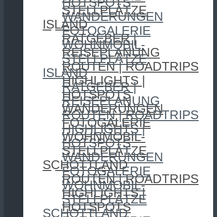
HOTSPOTS
STELLPLÄTZE
WANDERUNGEN
ISLAND
FOTOGALERIE
RATGEBER |
WOHNMOBIL-
REISEPLANUNG
STELLPLÄTZE
ROUTEN | ROADTRIPS
ISLAND
HIGHLIGHTS |
RATGEBER |
HOTSPOTS
REISEPLANUNG
WANDERUNGEN
ROUTEN | ROADTRIPS
FOTOGALERIE
HIGHLIGHTS |
WOHNMOBIL-
HOTSPOTS
STELLPLÄTZE
WANDERUNGEN
SCHOTTLAND
FOTOGALERIE
ROUTEN | ROADTRIPS
WOHNMOBIL-
HIGHLIGHTS |
STELLPLÄTZE
HOTSPOTS
SCHOTTLAND