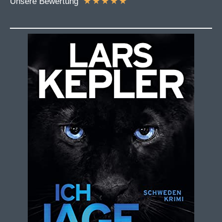
★
★
★
★
★
Unsere Bewertung