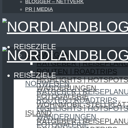
BLOGGER – NETTVERK
PR | MEDIA
REISEZIELE
NORWEGEN
RATGEBER | REISEPLAN
ROUTEN | ROADTRIPS
REISEZIELE
HIGHLIGHTS | HOTSPOT
NORWEGEN
WANDERUNGEN
RATGEBER | REISEPLAN
FOTOGALERIE
ROUTEN | ROADTRIPS
WOHNMOBIL-STELLPLÄT
HIGHLIGHTS | HOTSPOT
ISLAND
WANDERUNGEN
RATGEBER | REISEPLAN
FOTOGALERIE