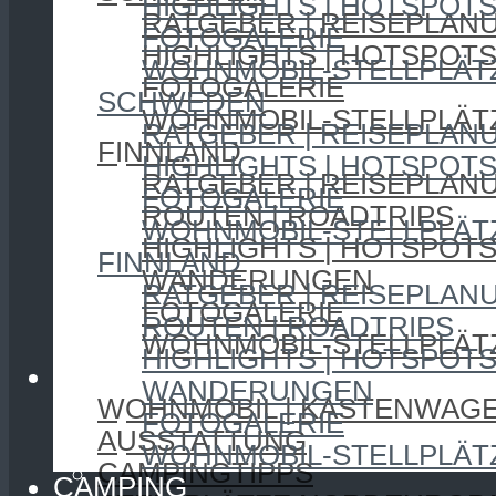
HIGHLIGHTS | HOTSPOT
RATGEBER | REISEPLAN
FOTOGALERIE
HIGHLIGHTS | HOTSPOT
WOHNMOBIL-STELLPLÄT
FOTOGALERIE
SCHWEDEN
WOHNMOBIL-STELLPLÄT
RATGEBER | REISEPLAN
FINNLAND
HIGHLIGHTS | HOTSPOT
RATGEBER | REISEPLAN
FOTOGALERIE
ROUTEN | ROADTRIPS
WOHNMOBIL-STELLPLÄT
HIGHLIGHTS | HOTSPOT
FINNLAND
WANDERUNGEN
RATGEBER | REISEPLAN
FOTOGALERIE
ROUTEN | ROADTRIPS
WOHNMOBIL-STELLPLÄT
HIGHLIGHTS | HOTSPOT
CAMPING
WANDERUNGEN
WOHNMOBIL | KASTENWAG
FOTOGALERIE
AUSSTATTUNG
WOHNMOBIL-STELLPLÄT
CAMPINGTIPPS
CAMPING