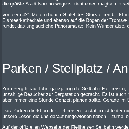
die größte Stadt Nordnorwegens zieht einen magisch in se
Von dem 421 Metern hohen Gipfel des Storsteinen blickt ma
Eismeerkathedrale und ebenso auf die Bögen der Tromsø- s
rundet das unglaubliche Panorama ab. Kein Wunder also, da
Parken / Stellplatz / A
Zum Berg hinauf fährt ganzjährig die Seilbahn Fjellheisen,
unzählige Besucher zur Bergstation gebracht. Es ist auch 
aber immer eine Stunde Gehzeit planen sollte. Gerade im So
Das Parken direkt an der Fjellheisen-Talstation ist leider
unsere Leser, die uns darauf hingewiesen haben – zumal b
Auf der offiziellen Webseite der Fjellheisen Seilbahn werd