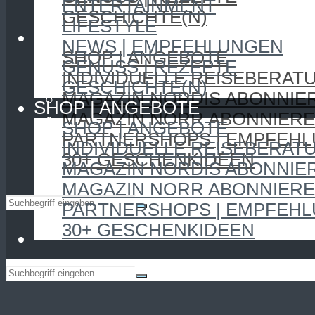
ENTERTAINMENT
GESCHICHTE(N)
LIFESTYLE
SHOP | ANGEBOTE
NEWS | EMPFEHLUNGEN
SHOP | ANGEBOTE
GENUSS | REZEPTE
INDIVIDUELLE REISEBERAT
GESCHICHTE(N)
MAGAZIN NORDIS ABONNIE
SHOP | ANGEBOTE
MAGAZIN NORR ABONNIER
SHOP | ANGEBOTE
PARTNERSHOPS | EMPFEH
INDIVIDUELLE REISEBERAT
30+ GESCHENKIDEEN
MAGAZIN NORDIS ABONNIE
MAGAZIN NORR ABONNIER
PARTNERSHOPS | EMPFEH
30+ GESCHENKIDEEN