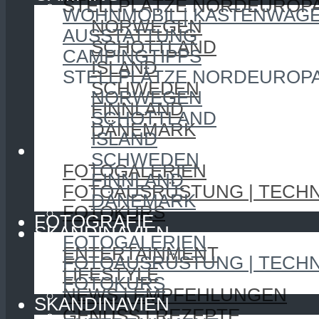
STELLPLÄTZE NORDEUROP
WOHNMOBIL | KASTENWAG
NORWEGEN
AUSSTATTUNG
SCHOTTLAND
CAMPINGTIPPS
ISLAND
STELLPLÄTZE NORDEUROP
SCHWEDEN
NORWEGEN
FINNLAND
SCHOTTLAND
DÄNEMARK
ISLAND
FOTOGRAFIE
SCHWEDEN
FOTOGALERIEN
FINNLAND
FOTOAUSRÜSTUNG | TECHN
DÄNEMARK
FOTOKURS
FOTOGRAFIE
SKANDINAVIEN
FOTOGALERIEN
ENTERTAINMENT
FOTOAUSRÜSTUNG | TECHN
LIFESTYLE
FOTOKURS
NEWS | EMPFEHLUNGEN
SKANDINAVIEN
GENUSS | REZEPTE