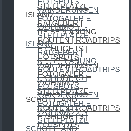
HOTSPOTS
STELLPLÄTZE
WANDERUNGEN
ISLAND
FOTOGALERIE
RATGEBER |
WOHNMOBIL-
REISEPLANUNG
STELLPLÄTZE
ROUTEN | ROADTRIPS
ISLAND
HIGHLIGHTS |
RATGEBER |
HOTSPOTS
REISEPLANUNG
WANDERUNGEN
ROUTEN | ROADTRIPS
FOTOGALERIE
HIGHLIGHTS |
WOHNMOBIL-
HOTSPOTS
STELLPLÄTZE
WANDERUNGEN
SCHOTTLAND
FOTOGALERIE
ROUTEN | ROADTRIPS
WOHNMOBIL-
HIGHLIGHTS |
STELLPLÄTZE
HOTSPOTS
SCHOTTLAND