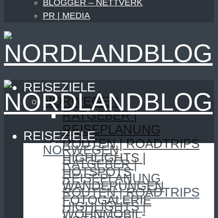
BLOGGER – NETTVERK
PR | MEDIA
REISEZIELE
NORWEGEN
RATGEBER |
REISEPLANUNG
REISEZIELE
ROUTEN | ROADTRIPS
NORWEGEN
HIGHLIGHTS |
RATGEBER |
HOTSPOTS
REISEPLANUNG
WANDERUNGEN
ROUTEN | ROADTRIPS
FOTOGALERIE
HIGHLIGHTS |
WOHNMOBIL-