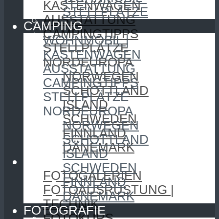
KASTENWAGEN
STELLPLÄTZE
AUSSTATTUNG
CAMPING
CAMPINGTIPPS
WOHNMOBIL |
STELLPLÄTZE
KASTENWAGEN
NORDEUROPA
AUSSTATTUNG
NORWEGEN
CAMPINGTIPPS
SCHOTTLAND
STELLPLÄTZE
ISLAND
NORDEUROPA
SCHWEDEN
NORWEGEN
FINNLAND
SCHOTTLAND
DÄNEMARK
ISLAND
FOTOGRAFIE
SCHWEDEN
FOTOGALERIEN
FINNLAND
FOTOAUSRÜSTUNG |
DÄNEMARK
TECHNIK
FOTOGRAFIE
FOTOKURS