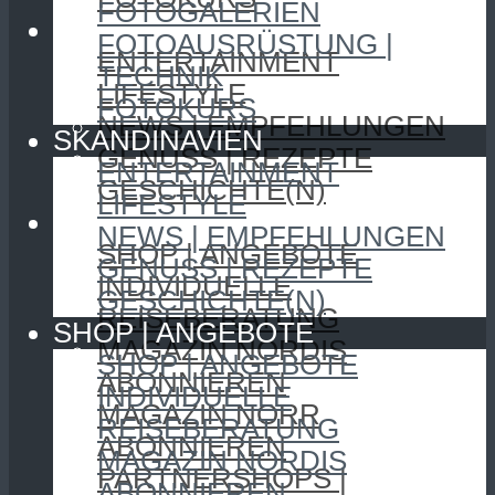
FOTOGALERIEN
SKANDINAVIEN
FOTOAUSRÜSTUNG |
ENTERTAINMENT
TECHNIK
LIFESTYLE
FOTOKURS
NEWS | EMPFEHLUNGEN
SKANDINAVIEN
GENUSS | REZEPTE
ENTERTAINMENT
GESCHICHTE(N)
LIFESTYLE
SHOP | ANGEBOTE
NEWS | EMPFEHLUNGEN
SHOP | ANGEBOTE
GENUSS | REZEPTE
INDIVIDUELLE
GESCHICHTE(N)
REISEBERATUNG
SHOP | ANGEBOTE
MAGAZIN NORDIS
SHOP | ANGEBOTE
ABONNIEREN
INDIVIDUELLE
MAGAZIN NORR
REISEBERATUNG
ABONNIEREN
MAGAZIN NORDIS
PARTNERSHOPS |
ABONNIEREN