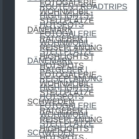
FOTOGALERIE
ROUTEN | ROADTRIPS
WOHNMOBIL-
HIGHLIGHTS |
STELLPLÄTZE
HOTSPOTS
DÄNEMARK
FOTOGALERIE
RATGEBER |
WOHNMOBIL-
REISEPLANUNG
STELLPLÄTZE
HIGHLIGHTS |
DÄNEMARK
HOTSPOTS
RATGEBER |
FOTOGALERIE
REISEPLANUNG
WOHNMOBIL-
HIGHLIGHTS |
STELLPLÄTZE
HOTSPOTS
SCHWEDEN
FOTOGALERIE
RATGEBER |
WOHNMOBIL-
REISEPLANUNG
STELLPLÄTZE
HIGHLIGHTS |
SCHWEDEN
HOTSPOTS