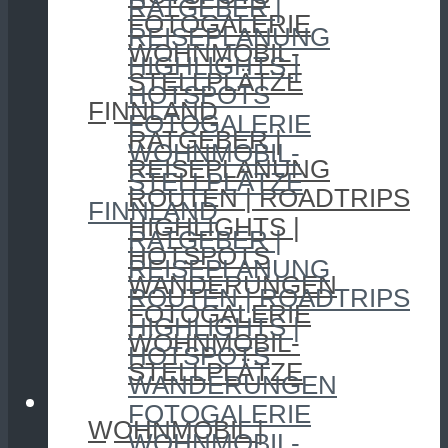
RATGEBER |
FOTOGALERIE
REISEPLANUNG
WOHNMOBIL-
HIGHLIGHTS |
STELLPLÄTZE
HOTSPOTS
FINNLAND
FOTOGALERIE
RATGEBER |
WOHNMOBIL-
REISEPLANUNG
STELLPLÄTZE
ROUTEN | ROADTRIPS
FINNLAND
HIGHLIGHTS |
RATGEBER |
HOTSPOTS
REISEPLANUNG
WANDERUNGEN
ROUTEN | ROADTRIPS
FOTOGALERIE
HIGHLIGHTS |
WOHNMOBIL-
HOTSPOTS
STELLPLÄTZE
WANDERUNGEN
CAMPING
FOTOGALERIE
WOHNMOBIL |
WOHNMOBIL-