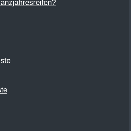
Ganzjahresreifen?
ste
ste