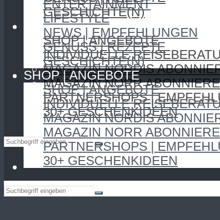
ENTERTAINMENT
GESCHICHTE(N)
LIFESTYLE
SHOP | ANGEBOTE
NEWS | EMPFEHLUNGEN
SHOP | ANGEBOTE
GENUSS | REZEPTE
INDIVIDUELLE REISEBERAT
GESCHICHTE(N)
MAGAZIN NORDIS ABONNIE
SHOP | ANGEBOTE
MAGAZIN NORR ABONNIER
SHOP | ANGEBOTE
PARTNERSHOPS | EMPFEH
INDIVIDUELLE REISEBERAT
30+ GESCHENKIDEEN
MAGAZIN NORDIS ABONNIE
MAGAZIN NORR ABONNIER
PARTNERSHOPS | EMPFEH
30+ GESCHENKIDEEN