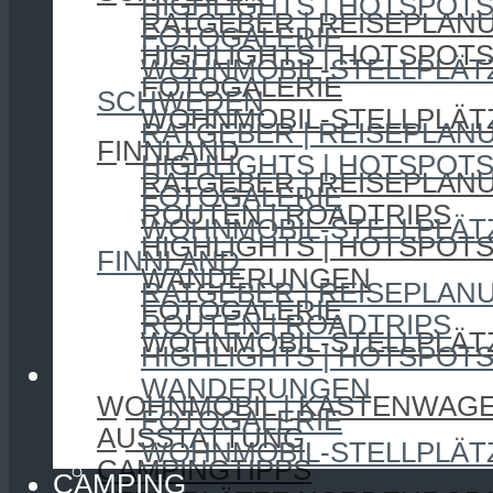
HIGHLIGHTS | HOTSPOT
RATGEBER | REISEPLAN
FOTOGALERIE
HIGHLIGHTS | HOTSPOT
WOHNMOBIL-STELLPLÄT
FOTOGALERIE
SCHWEDEN
WOHNMOBIL-STELLPLÄT
RATGEBER | REISEPLAN
FINNLAND
HIGHLIGHTS | HOTSPOT
RATGEBER | REISEPLAN
FOTOGALERIE
ROUTEN | ROADTRIPS
WOHNMOBIL-STELLPLÄT
HIGHLIGHTS | HOTSPOT
FINNLAND
WANDERUNGEN
RATGEBER | REISEPLAN
FOTOGALERIE
ROUTEN | ROADTRIPS
WOHNMOBIL-STELLPLÄT
HIGHLIGHTS | HOTSPOT
CAMPING
WANDERUNGEN
WOHNMOBIL | KASTENWAG
FOTOGALERIE
AUSSTATTUNG
WOHNMOBIL-STELLPLÄT
CAMPINGTIPPS
CAMPING