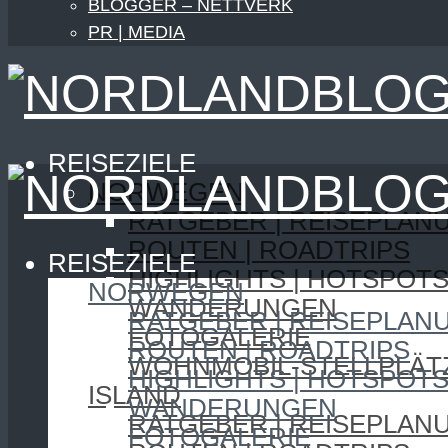
BLOGGER – NETTVERK
PR | MEDIA
REISEZIELE
NORWEGEN
RATGEBER | REISEPLAN
ROUTEN | ROADTRIPS
REISEZIELE
HIGHLIGHTS | HOTSPOT
NORWEGEN
WANDERUNGEN
RATGEBER | REISEPLAN
FOTOGALERIE
ROUTEN | ROADTRIPS
WOHNMOBIL-STELLPLÄT
HIGHLIGHTS | HOTSPOT
ISLAND
WANDERUNGEN
RATGEBER | REISEPLAN
FOTOGALERIE