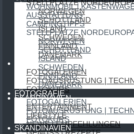
STELLPLÄTZE NORDEUROP
WOHNMOBIL | KASTENWAG
NORWEGEN
AUSSTATTUNG
SCHOTTLAND
CAMPINGTIPPS
ISLAND
STELLPLÄTZE NORDEUROP
SCHWEDEN
NORWEGEN
FINNLAND
SCHOTTLAND
DÄNEMARK
ISLAND
FOTOGRAFIE
SCHWEDEN
FOTOGALERIEN
FINNLAND
FOTOAUSRÜSTUNG | TECHN
DÄNEMARK
FOTOKURS
FOTOGRAFIE
SKANDINAVIEN
FOTOGALERIEN
ENTERTAINMENT
FOTOAUSRÜSTUNG | TECHN
LIFESTYLE
FOTOKURS
NEWS | EMPFEHLUNGEN
SKANDINAVIEN
GENUSS | REZEPTE