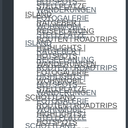
HOTSPOTS
STELLPLÄTZE
WANDERUNGEN
ISLAND
FOTOGALERIE
RATGEBER |
WOHNMOBIL-
REISEPLANUNG
STELLPLÄTZE
ROUTEN | ROADTRIPS
ISLAND
HIGHLIGHTS |
RATGEBER |
HOTSPOTS
REISEPLANUNG
WANDERUNGEN
ROUTEN | ROADTRIPS
FOTOGALERIE
HIGHLIGHTS |
WOHNMOBIL-
HOTSPOTS
STELLPLÄTZE
WANDERUNGEN
SCHOTTLAND
FOTOGALERIE
ROUTEN | ROADTRIPS
WOHNMOBIL-
HIGHLIGHTS |
STELLPLÄTZE
HOTSPOTS
SCHOTTLAND