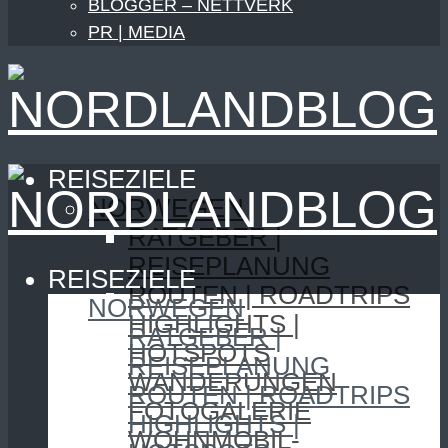
BLOGGER – NETTVERK
PR | MEDIA
REISEZIELE
NORWEGEN
RATGEBER |
REISEPLANUNG
REISEZIELE
ROUTEN | ROADTRIPS
NORWEGEN
HIGHLIGHTS |
RATGEBER |
HOTSPOTS
REISEPLANUNG
WANDERUNGEN
ROUTEN | ROADTRIPS
FOTOGALERIE
HIGHLIGHTS |
WOHNMOBIL-