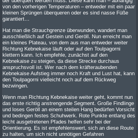
der überquert werden muss. Diese kann man – abhängig
von den vorherigen Temperaturen – entweder mit ein paar
kleinen Sprüngen überqueren oder es sind nasse Füße
garantiert…
Hat man die Strauchgrenze überwunden, wandert man
ausschließlich auf Gestein und Geröll. Nun erreicht man
ein kleines Plateau, von dem aus man entweder weiter
Richtung Kebnekaise läuft oder auf den Toulpagorni
klettern kann. Ich empfehle, zunächst auf den
Kebnekaise zu steigen, da diese Strecke durchaus
anspruchsvoll ist. Wer nach dem kräfteraubenden
Kebnekaise Aufstieg immer noch Kraft und Lust hat, kann
den Toulpagorni vielleicht noch auf dem Rückweg
bezwingen.
Wenn man Richtung Kebnekaise weiter geht, kommt nun
das erste richtig anstrengende Segment. Große Findlinge
und loses Geröll an einem steilen Hang bedürfen Vorsicht
und bedingen festes Schuhwerk. Rote Punkte entlang des
leicht ausgetretenen Pfades helfen sehr bei der
Orientierung. Es ist empfehlenswert, sich an diese Route
zu halten, um sich nicht unnötigen Gefahren