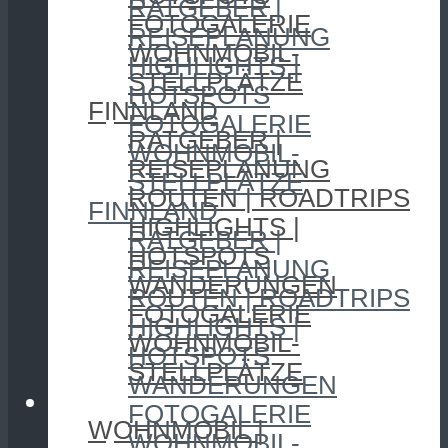
RATGEBER |
FOTOGALERIE
REISEPLANUNG
WOHNMOBIL-
HIGHLIGHTS |
STELLPLÄTZE
HOTSPOTS
FINNLAND
FOTOGALERIE
RATGEBER |
WOHNMOBIL-
REISEPLANUNG
STELLPLÄTZE
ROUTEN | ROADTRIPS
FINNLAND
HIGHLIGHTS |
RATGEBER |
HOTSPOTS
REISEPLANUNG
WANDERUNGEN
ROUTEN | ROADTRIPS
FOTOGALERIE
HIGHLIGHTS |
WOHNMOBIL-
HOTSPOTS
STELLPLÄTZE
WANDERUNGEN
CAMPING
FOTOGALERIE
WOHNMOBIL |
WOHNMOBIL-