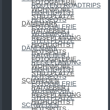
FOTOGALERIE
ROUTEN | ROADTRIPS
WOHNMOBIL-
HIGHLIGHTS |
STELLPLÄTZE
HOTSPOTS
DÄNEMARK
FOTOGALERIE
RATGEBER |
WOHNMOBIL-
REISEPLANUNG
STELLPLÄTZE
HIGHLIGHTS |
DÄNEMARK
HOTSPOTS
RATGEBER |
FOTOGALERIE
REISEPLANUNG
WOHNMOBIL-
HIGHLIGHTS |
STELLPLÄTZE
HOTSPOTS
SCHWEDEN
FOTOGALERIE
RATGEBER |
WOHNMOBIL-
REISEPLANUNG
STELLPLÄTZE
HIGHLIGHTS |
SCHWEDEN
HOTSPOTS