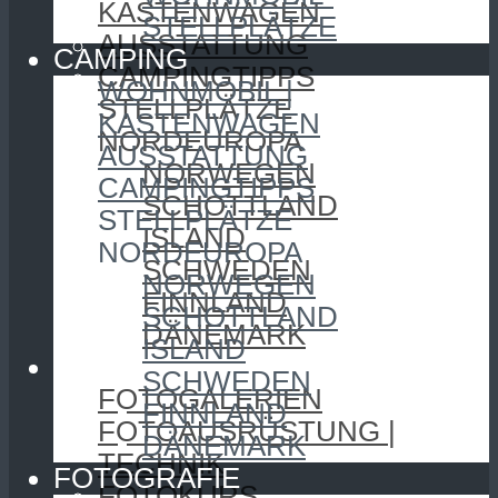
KASTENWAGEN
STELLPLÄTZE
AUSSTATTUNG
CAMPING
CAMPINGTIPPS
WOHNMOBIL |
STELLPLÄTZE
KASTENWAGEN
NORDEUROPA
AUSSTATTUNG
NORWEGEN
CAMPINGTIPPS
SCHOTTLAND
STELLPLÄTZE
ISLAND
NORDEUROPA
SCHWEDEN
NORWEGEN
FINNLAND
SCHOTTLAND
DÄNEMARK
ISLAND
FOTOGRAFIE
SCHWEDEN
FOTOGALERIEN
FINNLAND
FOTOAUSRÜSTUNG |
DÄNEMARK
TECHNIK
FOTOGRAFIE
FOTOKURS