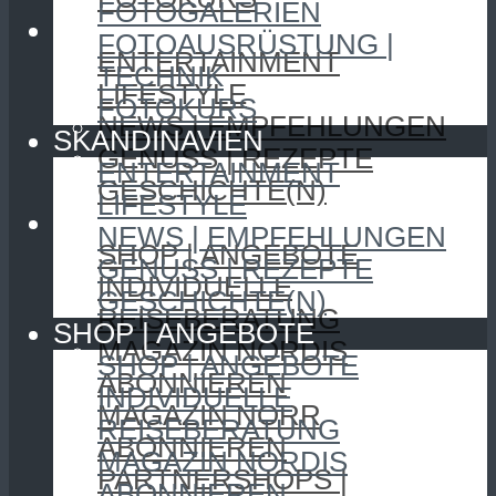
FOTOGALERIEN
SKANDINAVIEN
FOTOAUSRÜSTUNG |
ENTERTAINMENT
TECHNIK
LIFESTYLE
FOTOKURS
NEWS | EMPFEHLUNGEN
SKANDINAVIEN
GENUSS | REZEPTE
ENTERTAINMENT
GESCHICHTE(N)
LIFESTYLE
SHOP | ANGEBOTE
NEWS | EMPFEHLUNGEN
SHOP | ANGEBOTE
GENUSS | REZEPTE
INDIVIDUELLE
GESCHICHTE(N)
REISEBERATUNG
SHOP | ANGEBOTE
MAGAZIN NORDIS
SHOP | ANGEBOTE
ABONNIEREN
INDIVIDUELLE
MAGAZIN NORR
REISEBERATUNG
ABONNIEREN
MAGAZIN NORDIS
PARTNERSHOPS |
ABONNIEREN