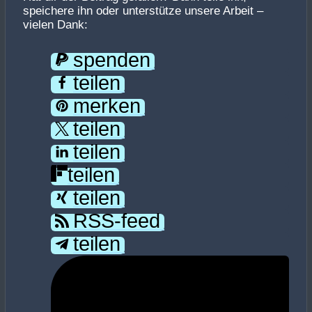
speichere ihn oder unterstütze unsere Arbeit –
vielen Dank:
spenden
teilen
merken
teilen
teilen
teilen
teilen
RSS-feed
teilen