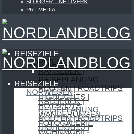
BLOGGER – NETTVERK
PR | MEDIA
REISEZIELE
NORWEGEN
RATGEBER |
REISEPLANUNG
REISEZIELE
ROUTEN | ROADTRIPS
NORWEGEN
HIGHLIGHTS |
RATGEBER |
HOTSPOTS
REISEPLANUNG
WANDERUNGEN
ROUTEN | ROADTRIPS
FOTOGALERIE
HIGHLIGHTS |
WOHNMOBIL-