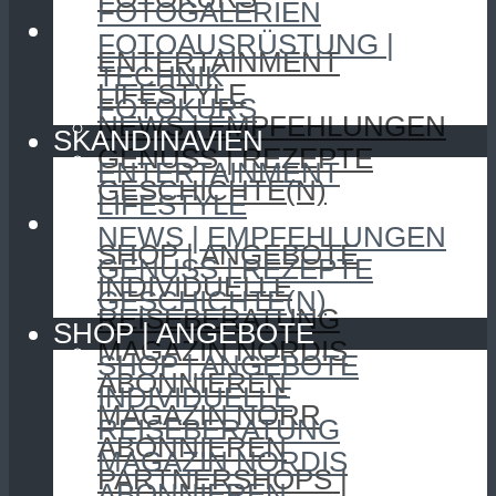
FOTOGALERIEN
SKANDINAVIEN
FOTOAUSRÜSTUNG |
ENTERTAINMENT
TECHNIK
LIFESTYLE
FOTOKURS
NEWS | EMPFEHLUNGEN
SKANDINAVIEN
GENUSS | REZEPTE
ENTERTAINMENT
GESCHICHTE(N)
LIFESTYLE
SHOP | ANGEBOTE
NEWS | EMPFEHLUNGEN
SHOP | ANGEBOTE
GENUSS | REZEPTE
INDIVIDUELLE
GESCHICHTE(N)
REISEBERATUNG
SHOP | ANGEBOTE
MAGAZIN NORDIS
SHOP | ANGEBOTE
ABONNIEREN
INDIVIDUELLE
MAGAZIN NORR
REISEBERATUNG
ABONNIEREN
MAGAZIN NORDIS
PARTNERSHOPS |
ABONNIEREN