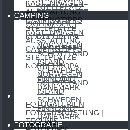
KASTENWAGEN
STELLPLÄTZE
AUSSTATTUNG
CAMPING
CAMPINGTIPPS
WOHNMOBIL |
STELLPLÄTZE
KASTENWAGEN
NORDEUROPA
AUSSTATTUNG
NORWEGEN
CAMPINGTIPPS
SCHOTTLAND
STELLPLÄTZE
ISLAND
NORDEUROPA
SCHWEDEN
NORWEGEN
FINNLAND
SCHOTTLAND
DÄNEMARK
ISLAND
FOTOGRAFIE
SCHWEDEN
FOTOGALERIEN
FINNLAND
FOTOAUSRÜSTUNG |
DÄNEMARK
TECHNIK
FOTOGRAFIE
FOTOKURS