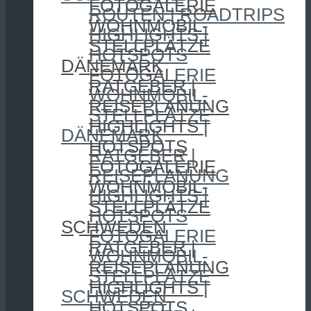
FOTOGALERIE
ROUTEN | ROADTRIPS
WOHNMOBIL-
HIGHLIGHTS |
STELLPLÄTZE
HOTSPOTS
DÄNEMARK
FOTOGALERIE
RATGEBER |
WOHNMOBIL-
REISEPLANUNG
STELLPLÄTZE
HIGHLIGHTS |
DÄNEMARK
HOTSPOTS
RATGEBER |
FOTOGALERIE
REISEPLANUNG
WOHNMOBIL-
HIGHLIGHTS |
STELLPLÄTZE
HOTSPOTS
SCHWEDEN
FOTOGALERIE
RATGEBER |
WOHNMOBIL-
REISEPLANUNG
STELLPLÄTZE
HIGHLIGHTS |
SCHWEDEN
HOTSPOTS