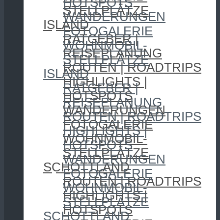
HOTSPOTS
STELLPLÄTZE
WANDERUNGEN
ISLAND
FOTOGALERIE
RATGEBER |
WOHNMOBIL-
REISEPLANUNG
STELLPLÄTZE
ROUTEN | ROADTRIPS
ISLAND
HIGHLIGHTS |
RATGEBER |
HOTSPOTS
REISEPLANUNG
WANDERUNGEN
ROUTEN | ROADTRIPS
FOTOGALERIE
HIGHLIGHTS |
WOHNMOBIL-
HOTSPOTS
STELLPLÄTZE
WANDERUNGEN
SCHOTTLAND
FOTOGALERIE
ROUTEN | ROADTRIPS
WOHNMOBIL-
HIGHLIGHTS |
STELLPLÄTZE
HOTSPOTS
SCHOTTLAND