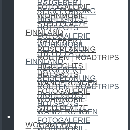
RATGEBER |
FOTOGALERIE
REISEPLANUNG
WOHNMOBIL-
HIGHLIGHTS |
STELLPLÄTZE
HOTSPOTS
FINNLAND
FOTOGALERIE
RATGEBER |
WOHNMOBIL-
REISEPLANUNG
STELLPLÄTZE
ROUTEN | ROADTRIPS
FINNLAND
HIGHLIGHTS |
RATGEBER |
HOTSPOTS
REISEPLANUNG
WANDERUNGEN
ROUTEN | ROADTRIPS
FOTOGALERIE
HIGHLIGHTS |
WOHNMOBIL-
HOTSPOTS
STELLPLÄTZE
WANDERUNGEN
CAMPING
FOTOGALERIE
WOHNMOBIL |
WOHNMOBIL-