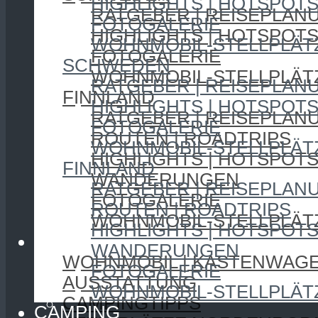
HIGHLIGHTS | HOTSPOT
RATGEBER | REISEPLAN
FOTOGALERIE
HIGHLIGHTS | HOTSPOT
WOHNMOBIL-STELLPLÄT
FOTOGALERIE
SCHWEDEN
WOHNMOBIL-STELLPLÄT
RATGEBER | REISEPLAN
FINNLAND
HIGHLIGHTS | HOTSPOT
RATGEBER | REISEPLAN
FOTOGALERIE
ROUTEN | ROADTRIPS
WOHNMOBIL-STELLPLÄT
HIGHLIGHTS | HOTSPOT
FINNLAND
WANDERUNGEN
RATGEBER | REISEPLAN
FOTOGALERIE
ROUTEN | ROADTRIPS
WOHNMOBIL-STELLPLÄT
HIGHLIGHTS | HOTSPOT
CAMPING
WANDERUNGEN
WOHNMOBIL | KASTENWAG
FOTOGALERIE
AUSSTATTUNG
WOHNMOBIL-STELLPLÄT
CAMPINGTIPPS
CAMPING