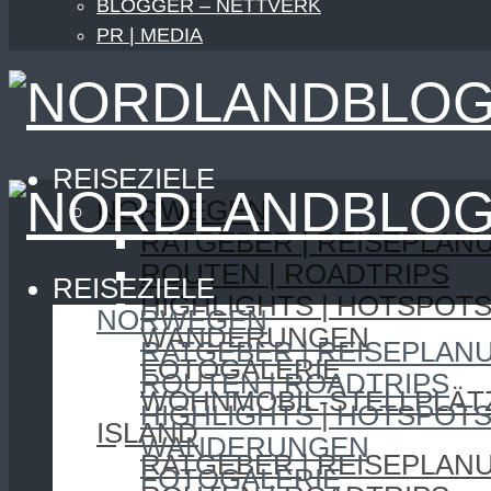
BLOGGER – NETTVERK
PR | MEDIA
REISEZIELE
NORWEGEN
RATGEBER | REISEPLAN
ROUTEN | ROADTRIPS
REISEZIELE
HIGHLIGHTS | HOTSPOT
NORWEGEN
WANDERUNGEN
RATGEBER | REISEPLAN
FOTOGALERIE
ROUTEN | ROADTRIPS
WOHNMOBIL-STELLPLÄT
HIGHLIGHTS | HOTSPOT
ISLAND
WANDERUNGEN
RATGEBER | REISEPLAN
FOTOGALERIE