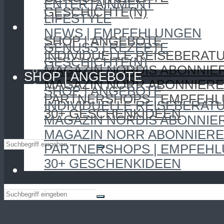
ENTERTAINMENT
GESCHICHTE(N)
LIFESTYLE
SHOP | ANGEBOTE
NEWS | EMPFEHLUNGEN
SHOP | ANGEBOTE
GENUSS | REZEPTE
INDIVIDUELLE REISEBERAT
GESCHICHTE(N)
MAGAZIN NORDIS ABONNIE
SHOP | ANGEBOTE
MAGAZIN NORR ABONNIER
SHOP | ANGEBOTE
PARTNERSHOPS | EMPFEH
INDIVIDUELLE REISEBERAT
30+ GESCHENKIDEEN
MAGAZIN NORDIS ABONNIE
MAGAZIN NORR ABONNIER
PARTNERSHOPS | EMPFEH
30+ GESCHENKIDEEN