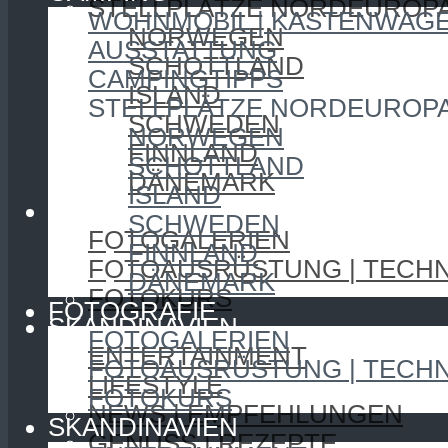
STELLPLÄTZE NORDEUROP
WOHNMOBIL | KASTENWAG
NORWEGEN
AUSSTATTUNG
SCHOTTLAND
CAMPINGTIPPS
ISLAND
STELLPLÄTZE NORDEUROP
SCHWEDEN
NORWEGEN
FINNLAND
SCHOTTLAND
DÄNEMARK
ISLAND
FOTOGRAFIE
SCHWEDEN
FOTOGALERIEN
FINNLAND
FOTOAUSRÜSTUNG | TECHN
DÄNEMARK
FOTOKURS
FOTOGRAFIE
SKANDINAVIEN
FOTOGALERIEN
ENTERTAINMENT
FOTOAUSRÜSTUNG | TECHN
LIFESTYLE
FOTOKURS
NEWS | EMPFEHLUNGEN
SKANDINAVIEN
GENUSS | REZEPTE