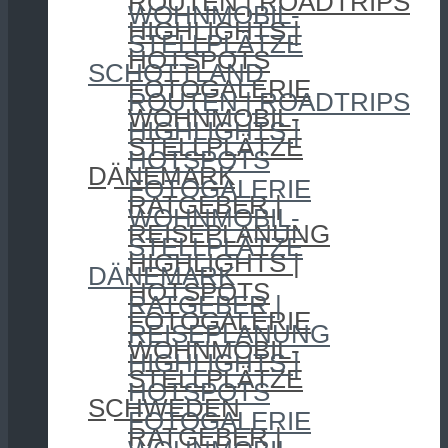
ROUTEN | ROADTRIPS
WOHNMOBIL-
HIGHLIGHTS |
STELLPLÄTZE
HOTSPOTS
SCHOTTLAND
FOTOGALERIE
ROUTEN | ROADTRIPS
WOHNMOBIL-
HIGHLIGHTS |
STELLPLÄTZE
HOTSPOTS
DÄNEMARK
FOTOGALERIE
RATGEBER |
WOHNMOBIL-
REISEPLANUNG
STELLPLÄTZE
HIGHLIGHTS |
DÄNEMARK
HOTSPOTS
RATGEBER |
FOTOGALERIE
REISEPLANUNG
WOHNMOBIL-
HIGHLIGHTS |
STELLPLÄTZE
HOTSPOTS
SCHWEDEN
FOTOGALERIE
RATGEBER |