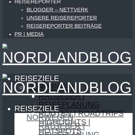
REISEREPORTER
BLOGGER – NETTVERK
UNSERE REISEREPORTER
REISEREPORTER BEITRÄGE
PR | MEDIA
REISEZIELE
NORWEGEN
RATGEBER |
REISEPLANUNG
REISEZIELE
ROUTEN | ROADTRIPS
NORWEGEN
HIGHLIGHTS |
RATGEBER |
HOTSPOTS
REISEPLANUNG