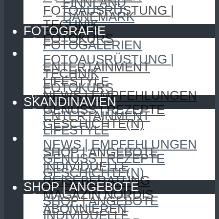
FINNLAND
FOTOAUSRÜSTUNG |
DÄNEMARK
TECHNIK
FOTOGRAFIE
FOTOKURS
FOTOGALERIEN
SKANDINAVIEN
FOTOAUSRÜSTUNG |
ENTERTAINMENT
TECHNIK
LIFESTYLE
FOTOKURS
NEWS | EMPFEHLUNGEN
SKANDINAVIEN
GENUSS | REZEPTE
ENTERTAINMENT
GESCHICHTE(N)
LIFESTYLE
SHOP | ANGEBOTE
NEWS | EMPFEHLUNGEN
SHOP | ANGEBOTE
GENUSS | REZEPTE
INDIVIDUELLE
GESCHICHTE(N)
REISEBERATUNG
SHOP | ANGEBOTE
MAGAZIN NORDIS
SHOP | ANGEBOTE
ABONNIEREN
INDIVIDUELLE