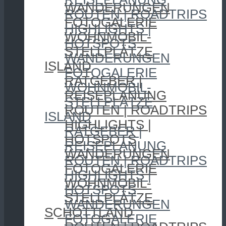
WANDERUNGEN
ROUTEN | ROADTRIPS
FOTOGALERIE
HIGHLIGHTS |
WOHNMOBIL-
HOTSPOTS
STELLPLÄTZE
WANDERUNGEN
ISLAND
FOTOGALERIE
RATGEBER |
WOHNMOBIL-
REISEPLANUNG
STELLPLÄTZE
ROUTEN | ROADTRIPS
ISLAND
HIGHLIGHTS |
RATGEBER |
HOTSPOTS
REISEPLANUNG
WANDERUNGEN
ROUTEN | ROADTRIPS
FOTOGALERIE
HIGHLIGHTS |
WOHNMOBIL-
HOTSPOTS
STELLPLÄTZE
WANDERUNGEN
SCHOTTLAND
FOTOGALERIE