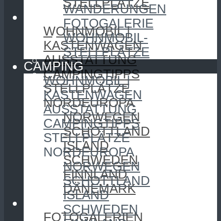
STELLPLÄTZE
WANDERUNGEN
CAMPING
FOTOGALERIE
WOHNMOBIL |
WOHNMOBIL-
KASTENWAGEN
STELLPLÄTZE
AUSSTATTUNG
CAMPING
CAMPINGTIPPS
WOHNMOBIL |
STELLPLÄTZE
KASTENWAGEN
NORDEUROPA
AUSSTATTUNG
NORWEGEN
CAMPINGTIPPS
SCHOTTLAND
STELLPLÄTZE
ISLAND
NORDEUROPA
SCHWEDEN
NORWEGEN
FINNLAND
SCHOTTLAND
DÄNEMARK
ISLAND
FOTOGRAFIE
SCHWEDEN
FOTOGALERIEN