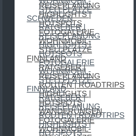
WOHNMOBIL-
REISEPLANUNG
STELLPLÄTZE
HIGHLIGHTS |
SCHWEDEN
HOTSPOTS
RATGEBER |
FOTOGALERIE
REISEPLANUNG
WOHNMOBIL-
HIGHLIGHTS |
STELLPLÄTZE
HOTSPOTS
FINNLAND
FOTOGALERIE
RATGEBER |
WOHNMOBIL-
REISEPLANUNG
STELLPLÄTZE
ROUTEN | ROADTRIPS
FINNLAND
HIGHLIGHTS |
RATGEBER |
HOTSPOTS
REISEPLANUNG
WANDERUNGEN
ROUTEN | ROADTRIPS
FOTOGALERIE
HIGHLIGHTS |
WOHNMOBIL-
HOTSPOTS