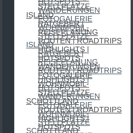
HOTSPOTS
STELLPLÄTZE
WANDERUNGEN
ISLAND
FOTOGALERIE
RATGEBER |
WOHNMOBIL-
REISEPLANUNG
STELLPLÄTZE
ROUTEN | ROADTRIPS
ISLAND
HIGHLIGHTS |
RATGEBER |
HOTSPOTS
REISEPLANUNG
WANDERUNGEN
ROUTEN | ROADTRIPS
FOTOGALERIE
HIGHLIGHTS |
WOHNMOBIL-
HOTSPOTS
STELLPLÄTZE
WANDERUNGEN
SCHOTTLAND
FOTOGALERIE
ROUTEN | ROADTRIPS
WOHNMOBIL-
HIGHLIGHTS |
STELLPLÄTZE
HOTSPOTS
SCHOTTLAND