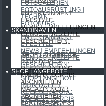
FOTOGALERIEN
SKANDINAVIEN
FOTOAUSRÜSTUNG |
ENTERTAINMENT
TECHNIK
LIFESTYLE
FOTOKURS
NEWS | EMPFEHLUNGEN
SKANDINAVIEN
GENUSS | REZEPTE
ENTERTAINMENT
GESCHICHTE(N)
LIFESTYLE
SHOP | ANGEBOTE
NEWS | EMPFEHLUNGEN
SHOP | ANGEBOTE
GENUSS | REZEPTE
INDIVIDUELLE
GESCHICHTE(N)
REISEBERATUNG
SHOP | ANGEBOTE
MAGAZIN NORDIS
SHOP | ANGEBOTE
ABONNIEREN
INDIVIDUELLE
MAGAZIN NORR
REISEBERATUNG
ABONNIEREN
MAGAZIN NORDIS
PARTNERSHOPS |
ABONNIEREN