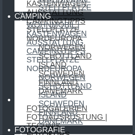
KASTENWAGEN
STELLPLÄTZE
AUSSTATTUNG
CAMPING
CAMPINGTIPPS
WOHNMOBIL |
STELLPLÄTZE
KASTENWAGEN
NORDEUROPA
AUSSTATTUNG
NORWEGEN
CAMPINGTIPPS
SCHOTTLAND
STELLPLÄTZE
ISLAND
NORDEUROPA
SCHWEDEN
NORWEGEN
FINNLAND
SCHOTTLAND
DÄNEMARK
ISLAND
FOTOGRAFIE
SCHWEDEN
FOTOGALERIEN
FINNLAND
FOTOAUSRÜSTUNG |
DÄNEMARK
TECHNIK
FOTOGRAFIE
FOTOKURS