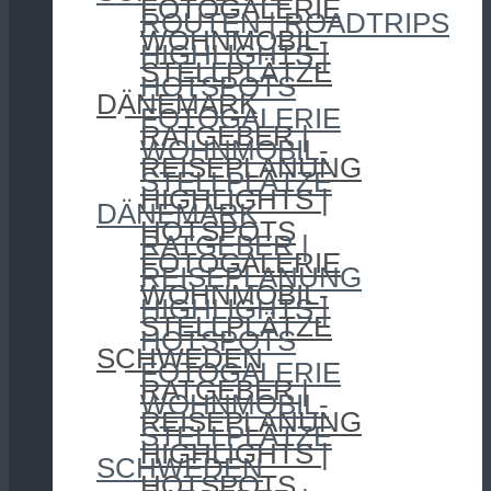
FOTOGALERIE
ROUTEN | ROADTRIPS
WOHNMOBIL-
HIGHLIGHTS |
STELLPLÄTZE
HOTSPOTS
DÄNEMARK
FOTOGALERIE
RATGEBER |
WOHNMOBIL-
REISEPLANUNG
STELLPLÄTZE
HIGHLIGHTS |
DÄNEMARK
HOTSPOTS
RATGEBER |
FOTOGALERIE
REISEPLANUNG
WOHNMOBIL-
HIGHLIGHTS |
STELLPLÄTZE
HOTSPOTS
SCHWEDEN
FOTOGALERIE
RATGEBER |
WOHNMOBIL-
REISEPLANUNG
STELLPLÄTZE
HIGHLIGHTS |
SCHWEDEN
HOTSPOTS