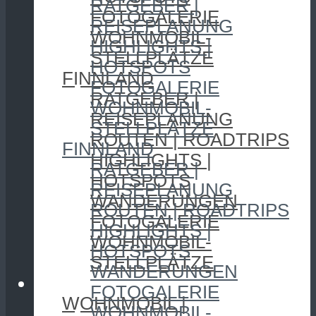
RATGEBER |
FOTOGALERIE
REISEPLANUNG
WOHNMOBIL-
HIGHLIGHTS |
STELLPLÄTZE
HOTSPOTS
FINNLAND
FOTOGALERIE
RATGEBER |
WOHNMOBIL-
REISEPLANUNG
STELLPLÄTZE
ROUTEN | ROADTRIPS
FINNLAND
HIGHLIGHTS |
RATGEBER |
HOTSPOTS
REISEPLANUNG
WANDERUNGEN
ROUTEN | ROADTRIPS
FOTOGALERIE
HIGHLIGHTS |
WOHNMOBIL-
HOTSPOTS
STELLPLÄTZE
WANDERUNGEN
CAMPING
FOTOGALERIE
WOHNMOBIL |
WOHNMOBIL-