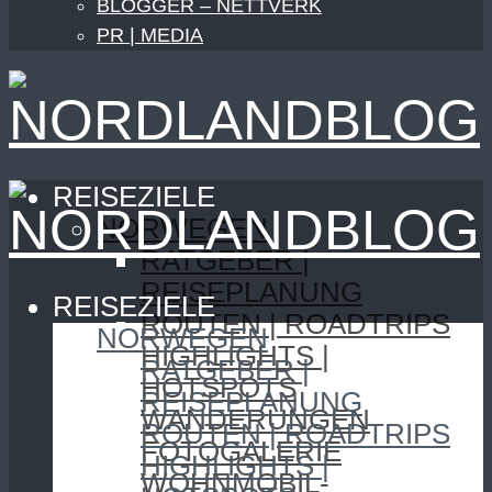
BLOGGER – NETTVERK
PR | MEDIA
REISEZIELE
NORWEGEN
RATGEBER |
REISEPLANUNG
REISEZIELE
ROUTEN | ROADTRIPS
NORWEGEN
HIGHLIGHTS |
RATGEBER |
HOTSPOTS
REISEPLANUNG
WANDERUNGEN
ROUTEN | ROADTRIPS
FOTOGALERIE
HIGHLIGHTS |
WOHNMOBIL-