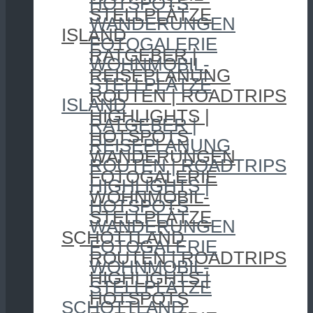
HOTSPOTS
STELLPLÄTZE
WANDERUNGEN
ISLAND
FOTOGALERIE
RATGEBER |
WOHNMOBIL-
REISEPLANUNG
STELLPLÄTZE
ROUTEN | ROADTRIPS
ISLAND
HIGHLIGHTS |
RATGEBER |
HOTSPOTS
REISEPLANUNG
WANDERUNGEN
ROUTEN | ROADTRIPS
FOTOGALERIE
HIGHLIGHTS |
WOHNMOBIL-
HOTSPOTS
STELLPLÄTZE
WANDERUNGEN
SCHOTTLAND
FOTOGALERIE
ROUTEN | ROADTRIPS
WOHNMOBIL-
HIGHLIGHTS |
STELLPLÄTZE
HOTSPOTS
SCHOTTLAND