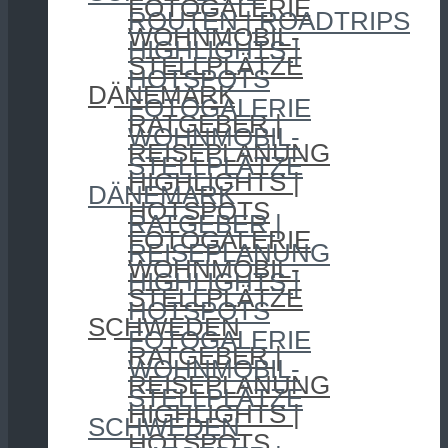
FOTOGALERIE
ROUTEN | ROADTRIPS
WOHNMOBIL-
HIGHLIGHTS |
STELLPLÄTZE
HOTSPOTS
DÄNEMARK
FOTOGALERIE
RATGEBER |
WOHNMOBIL-
REISEPLANUNG
STELLPLÄTZE
HIGHLIGHTS |
DÄNEMARK
HOTSPOTS
RATGEBER |
FOTOGALERIE
REISEPLANUNG
WOHNMOBIL-
HIGHLIGHTS |
STELLPLÄTZE
HOTSPOTS
SCHWEDEN
FOTOGALERIE
RATGEBER |
WOHNMOBIL-
REISEPLANUNG
STELLPLÄTZE
HIGHLIGHTS |
SCHWEDEN
HOTSPOTS