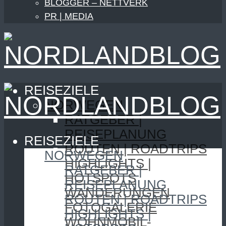
BLOGGER – NETTVERK
PR | MEDIA
REISEZIELE
NORWEGEN
RATGEBER |
REISEPLANUNG
REISEZIELE
ROUTEN | ROADTRIPS
NORWEGEN
HIGHLIGHTS |
RATGEBER |
HOTSPOTS
REISEPLANUNG
WANDERUNGEN
ROUTEN | ROADTRIPS
FOTOGALERIE
HIGHLIGHTS |
WOHNMOBIL-