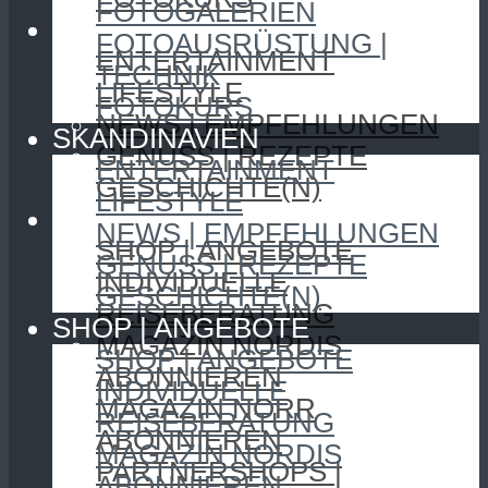
FOTOGALERIEN
SKANDINAVIEN
FOTOAUSRÜSTUNG |
ENTERTAINMENT
TECHNIK
LIFESTYLE
FOTOKURS
NEWS | EMPFEHLUNGEN
SKANDINAVIEN
GENUSS | REZEPTE
ENTERTAINMENT
GESCHICHTE(N)
LIFESTYLE
SHOP | ANGEBOTE
NEWS | EMPFEHLUNGEN
SHOP | ANGEBOTE
GENUSS | REZEPTE
INDIVIDUELLE
GESCHICHTE(N)
REISEBERATUNG
SHOP | ANGEBOTE
MAGAZIN NORDIS
SHOP | ANGEBOTE
ABONNIEREN
INDIVIDUELLE
MAGAZIN NORR
REISEBERATUNG
ABONNIEREN
MAGAZIN NORDIS
PARTNERSHOPS |
ABONNIEREN