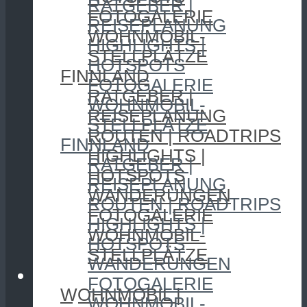
RATGEBER |
FOTOGALERIE
REISEPLANUNG
WOHNMOBIL-
HIGHLIGHTS |
STELLPLÄTZE
HOTSPOTS
FINNLAND
FOTOGALERIE
RATGEBER |
WOHNMOBIL-
REISEPLANUNG
STELLPLÄTZE
ROUTEN | ROADTRIPS
FINNLAND
HIGHLIGHTS |
RATGEBER |
HOTSPOTS
REISEPLANUNG
WANDERUNGEN
ROUTEN | ROADTRIPS
FOTOGALERIE
HIGHLIGHTS |
WOHNMOBIL-
HOTSPOTS
STELLPLÄTZE
WANDERUNGEN
CAMPING
FOTOGALERIE
WOHNMOBIL |
WOHNMOBIL-