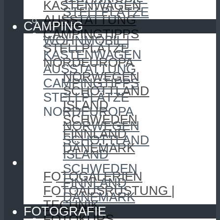
KASTENWAGEN
STELLPLÄTZE
AUSSTATTUNG
CAMPING
CAMPINGTIPPS
WOHNMOBIL |
STELLPLÄTZE
KASTENWAGEN
NORDEUROPA
AUSSTATTUNG
NORWEGEN
CAMPINGTIPPS
SCHOTTLAND
STELLPLÄTZE
ISLAND
NORDEUROPA
SCHWEDEN
NORWEGEN
FINNLAND
SCHOTTLAND
DÄNEMARK
ISLAND
FOTOGRAFIE
SCHWEDEN
FOTOGALERIEN
FINNLAND
FOTOAUSRÜSTUNG |
DÄNEMARK
TECHNIK
FOTOGRAFIE
FOTOKURS