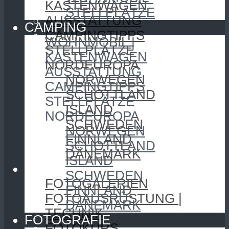
KASTENWAGEN
STELLPLÄTZE
AUSSTATTUNG
CAMPING
CAMPINGTIPPS
WOHNMOBIL |
STELLPLÄTZE
KASTENWAGEN
NORDEUROPA
AUSSTATTUNG
NORWEGEN
CAMPINGTIPPS
SCHOTTLAND
STELLPLÄTZE
ISLAND
NORDEUROPA
SCHWEDEN
NORWEGEN
FINNLAND
SCHOTTLAND
DÄNEMARK
ISLAND
FOTOGRAFIE
SCHWEDEN
FOTOGALERIEN
FINNLAND
FOTOAUSRÜSTUNG |
DÄNEMARK
TECHNIK
FOTOGRAFIE
FOTOKURS