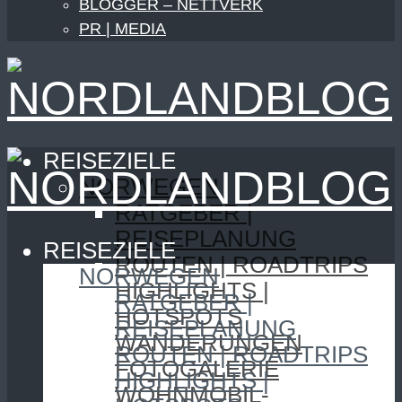
BLOGGER – NETTVERK
PR | MEDIA
REISEZIELE
NORWEGEN
RATGEBER |
REISEPLANUNG
REISEZIELE
ROUTEN | ROADTRIPS
NORWEGEN
HIGHLIGHTS |
RATGEBER |
HOTSPOTS
REISEPLANUNG
WANDERUNGEN
ROUTEN | ROADTRIPS
FOTOGALERIE
HIGHLIGHTS |
WOHNMOBIL-