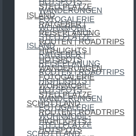
HOTSPOTS
STELLPLÄTZE
WANDERUNGEN
ISLAND
FOTOGALERIE
RATGEBER |
WOHNMOBIL-
REISEPLANUNG
STELLPLÄTZE
ROUTEN | ROADTRIPS
ISLAND
HIGHLIGHTS |
RATGEBER |
HOTSPOTS
REISEPLANUNG
WANDERUNGEN
ROUTEN | ROADTRIPS
FOTOGALERIE
HIGHLIGHTS |
WOHNMOBIL-
HOTSPOTS
STELLPLÄTZE
WANDERUNGEN
SCHOTTLAND
FOTOGALERIE
ROUTEN | ROADTRIPS
WOHNMOBIL-
HIGHLIGHTS |
STELLPLÄTZE
HOTSPOTS
SCHOTTLAND