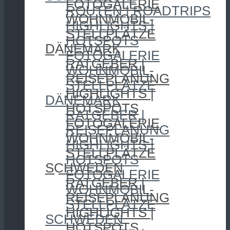
FOTOGALERIE
ROUTEN | ROADTRIPS
WOHNMOBIL-
HIGHLIGHTS |
STELLPLÄTZE
HOTSPOTS
DÄNEMARK
FOTOGALERIE
RATGEBER |
WOHNMOBIL-
REISEPLANUNG
STELLPLÄTZE
HIGHLIGHTS |
DÄNEMARK
HOTSPOTS
RATGEBER |
FOTOGALERIE
REISEPLANUNG
WOHNMOBIL-
HIGHLIGHTS |
STELLPLÄTZE
HOTSPOTS
SCHWEDEN
FOTOGALERIE
RATGEBER |
WOHNMOBIL-
REISEPLANUNG
STELLPLÄTZE
HIGHLIGHTS |
SCHWEDEN
HOTSPOTS