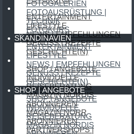
FOTOGALERIEN
SKANDINAVIEN
FOTOAUSRÜSTUNG |
ENTERTAINMENT
TECHNIK
LIFESTYLE
FOTOKURS
NEWS | EMPFEHLUNGEN
SKANDINAVIEN
GENUSS | REZEPTE
ENTERTAINMENT
GESCHICHTE(N)
LIFESTYLE
SHOP | ANGEBOTE
NEWS | EMPFEHLUNGEN
SHOP | ANGEBOTE
GENUSS | REZEPTE
INDIVIDUELLE
GESCHICHTE(N)
REISEBERATUNG
SHOP | ANGEBOTE
MAGAZIN NORDIS
SHOP | ANGEBOTE
ABONNIEREN
INDIVIDUELLE
MAGAZIN NORR
REISEBERATUNG
ABONNIEREN
MAGAZIN NORDIS
PARTNERSHOPS |
ABONNIEREN