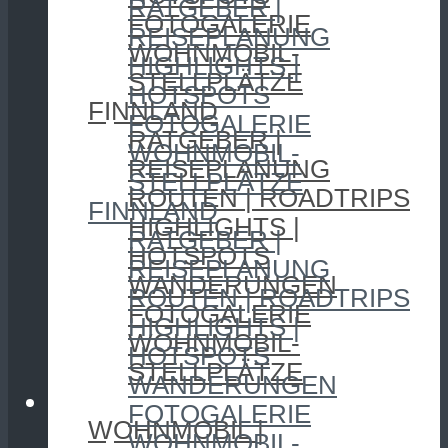
RATGEBER |
FOTOGALERIE
REISEPLANUNG
WOHNMOBIL-
HIGHLIGHTS |
STELLPLÄTZE
HOTSPOTS
FINNLAND
FOTOGALERIE
RATGEBER |
WOHNMOBIL-
REISEPLANUNG
STELLPLÄTZE
ROUTEN | ROADTRIPS
FINNLAND
HIGHLIGHTS |
RATGEBER |
HOTSPOTS
REISEPLANUNG
WANDERUNGEN
ROUTEN | ROADTRIPS
FOTOGALERIE
HIGHLIGHTS |
WOHNMOBIL-
HOTSPOTS
STELLPLÄTZE
WANDERUNGEN
CAMPING
FOTOGALERIE
WOHNMOBIL |
WOHNMOBIL-