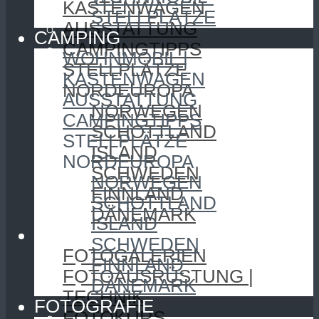
KASTENWAGEN
STELLPLÄTZE
AUSSTATTUNG
CAMPING
CAMPINGTIPPS
WOHNMOBIL |
STELLPLÄTZE
KASTENWAGEN
NORDEUROPA
AUSSTATTUNG
NORWEGEN
CAMPINGTIPPS
SCHOTTLAND
STELLPLÄTZE
ISLAND
NORDEUROPA
SCHWEDEN
NORWEGEN
FINNLAND
SCHOTTLAND
DÄNEMARK
ISLAND
FOTOGRAFIE
SCHWEDEN
FOTOGALERIEN
FINNLAND
FOTOAUSRÜSTUNG |
DÄNEMARK
TECHNIK
FOTOGRAFIE
FOTOKURS