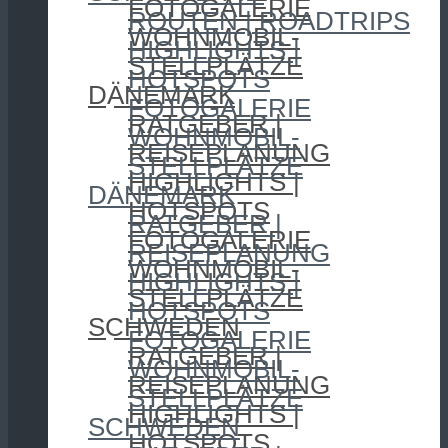
FOTOGALERIE
ROUTEN | ROADTRIPS
WOHNMOBIL-
HIGHLIGHTS |
STELLPLÄTZE
HOTSPOTS
DÄNEMARK
FOTOGALERIE
RATGEBER |
WOHNMOBIL-
REISEPLANUNG
STELLPLÄTZE
HIGHLIGHTS |
DÄNEMARK
HOTSPOTS
RATGEBER |
FOTOGALERIE
REISEPLANUNG
WOHNMOBIL-
HIGHLIGHTS |
STELLPLÄTZE
HOTSPOTS
SCHWEDEN
FOTOGALERIE
RATGEBER |
WOHNMOBIL-
REISEPLANUNG
STELLPLÄTZE
HIGHLIGHTS |
SCHWEDEN
HOTSPOTS