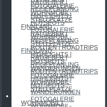
RATGEBER |
FOTOGALERIE
REISEPLANUNG
WOHNMOBIL-
HIGHLIGHTS |
STELLPLÄTZE
HOTSPOTS
FINNLAND
FOTOGALERIE
RATGEBER |
WOHNMOBIL-
REISEPLANUNG
STELLPLÄTZE
ROUTEN | ROADTRIPS
FINNLAND
HIGHLIGHTS |
RATGEBER |
HOTSPOTS
REISEPLANUNG
WANDERUNGEN
ROUTEN | ROADTRIPS
FOTOGALERIE
HIGHLIGHTS |
WOHNMOBIL-
HOTSPOTS
STELLPLÄTZE
WANDERUNGEN
CAMPING
FOTOGALERIE
WOHNMOBIL |
WOHNMOBIL-