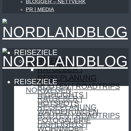
BLOGGER – NETTVERK
PR | MEDIA
REISEZIELE
NORWEGEN
RATGEBER |
REISEPLANUNG
REISEZIELE
ROUTEN | ROADTRIPS
NORWEGEN
HIGHLIGHTS |
RATGEBER |
HOTSPOTS
REISEPLANUNG
WANDERUNGEN
ROUTEN | ROADTRIPS
FOTOGALERIE
HIGHLIGHTS |
WOHNMOBIL-