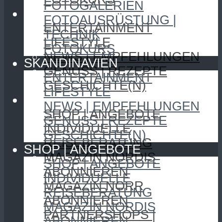
FOTOGALERIEN
SKANDINAVIEN
FOTOAUSRÜSTUNG |
ENTERTAINMENT
TECHNIK
LIFESTYLE
FOTOKURS
NEWS | EMPFEHLUNGEN
SKANDINAVIEN
GENUSS | REZEPTE
ENTERTAINMENT
GESCHICHTE(N)
LIFESTYLE
SHOP | ANGEBOTE
NEWS | EMPFEHLUNGEN
SHOP | ANGEBOTE
GENUSS | REZEPTE
INDIVIDUELLE
GESCHICHTE(N)
REISEBERATUNG
SHOP | ANGEBOTE
MAGAZIN NORDIS
SHOP | ANGEBOTE
ABONNIEREN
INDIVIDUELLE
MAGAZIN NORR
REISEBERATUNG
ABONNIEREN
MAGAZIN NORDIS
PARTNERSHOPS |
ABONNIEREN