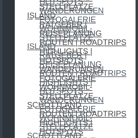
HOTSPOTS
STELLPLÄTZE
WANDERUNGEN
ISLAND
FOTOGALERIE
RATGEBER |
WOHNMOBIL-
REISEPLANUNG
STELLPLÄTZE
ROUTEN | ROADTRIPS
ISLAND
HIGHLIGHTS |
RATGEBER |
HOTSPOTS
REISEPLANUNG
WANDERUNGEN
ROUTEN | ROADTRIPS
FOTOGALERIE
HIGHLIGHTS |
WOHNMOBIL-
HOTSPOTS
STELLPLÄTZE
WANDERUNGEN
SCHOTTLAND
FOTOGALERIE
ROUTEN | ROADTRIPS
WOHNMOBIL-
HIGHLIGHTS |
STELLPLÄTZE
HOTSPOTS
SCHOTTLAND