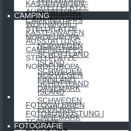
KASTENWAGEN
STELLPLÄTZE
AUSSTATTUNG
CAMPING
CAMPINGTIPPS
WOHNMOBIL |
STELLPLÄTZE
KASTENWAGEN
NORDEUROPA
AUSSTATTUNG
NORWEGEN
CAMPINGTIPPS
SCHOTTLAND
STELLPLÄTZE
ISLAND
NORDEUROPA
SCHWEDEN
NORWEGEN
FINNLAND
SCHOTTLAND
DÄNEMARK
ISLAND
FOTOGRAFIE
SCHWEDEN
FOTOGALERIEN
FINNLAND
FOTOAUSRÜSTUNG |
DÄNEMARK
TECHNIK
FOTOGRAFIE
FOTOKURS