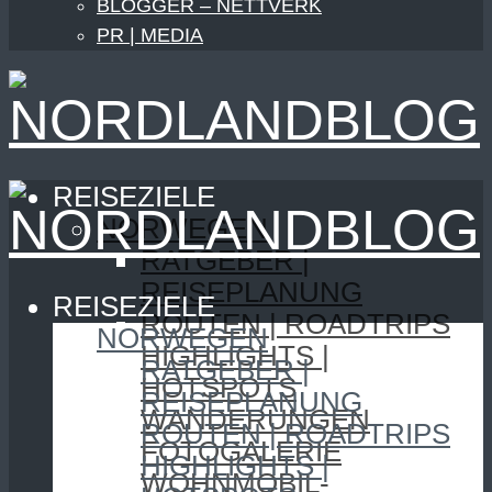
BLOGGER – NETTVERK
PR | MEDIA
REISEZIELE
NORWEGEN
RATGEBER |
REISEPLANUNG
REISEZIELE
ROUTEN | ROADTRIPS
NORWEGEN
HIGHLIGHTS |
RATGEBER |
HOTSPOTS
REISEPLANUNG
WANDERUNGEN
ROUTEN | ROADTRIPS
FOTOGALERIE
HIGHLIGHTS |
WOHNMOBIL-