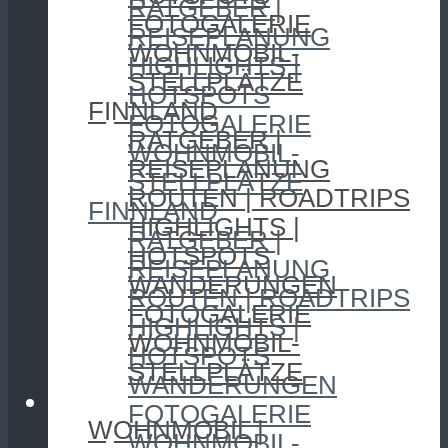
RATGEBER |
FOTOGALERIE
REISEPLANUNG
WOHNMOBIL-
HIGHLIGHTS |
STELLPLÄTZE
HOTSPOTS
FINNLAND
FOTOGALERIE
RATGEBER |
WOHNMOBIL-
REISEPLANUNG
STELLPLÄTZE
ROUTEN | ROADTRIPS
FINNLAND
HIGHLIGHTS |
RATGEBER |
HOTSPOTS
REISEPLANUNG
WANDERUNGEN
ROUTEN | ROADTRIPS
FOTOGALERIE
HIGHLIGHTS |
WOHNMOBIL-
HOTSPOTS
STELLPLÄTZE
WANDERUNGEN
CAMPING
FOTOGALERIE
WOHNMOBIL |
WOHNMOBIL-