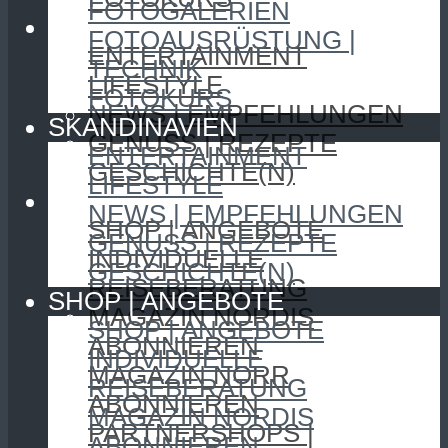
FOTOGALERIEN
SKANDINAVIEN
FOTOAUSRÜSTUNG |
ENTERTAINMENT
TECHNIK
LIFESTYLE
FOTOKURS
NEWS | EMPFEHLUNGEN
SKANDINAVIEN
GENUSS | REZEPTE
ENTERTAINMENT
GESCHICHTE(N)
LIFESTYLE
SHOP | ANGEBOTE
NEWS | EMPFEHLUNGEN
SHOP | ANGEBOTE
GENUSS | REZEPTE
INDIVIDUELLE
GESCHICHTE(N)
REISEBERATUNG
SHOP | ANGEBOTE
MAGAZIN NORDIS
SHOP | ANGEBOTE
ABONNIEREN
INDIVIDUELLE
MAGAZIN NORR
REISEBERATUNG
ABONNIEREN
MAGAZIN NORDIS
PARTNERSHOPS |
ABONNIEREN