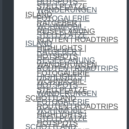
HOTSPOTS
STELLPLÄTZE
WANDERUNGEN
ISLAND
FOTOGALERIE
RATGEBER |
WOHNMOBIL-
REISEPLANUNG
STELLPLÄTZE
ROUTEN | ROADTRIPS
ISLAND
HIGHLIGHTS |
RATGEBER |
HOTSPOTS
REISEPLANUNG
WANDERUNGEN
ROUTEN | ROADTRIPS
FOTOGALERIE
HIGHLIGHTS |
WOHNMOBIL-
HOTSPOTS
STELLPLÄTZE
WANDERUNGEN
SCHOTTLAND
FOTOGALERIE
ROUTEN | ROADTRIPS
WOHNMOBIL-
HIGHLIGHTS |
STELLPLÄTZE
HOTSPOTS
SCHOTTLAND