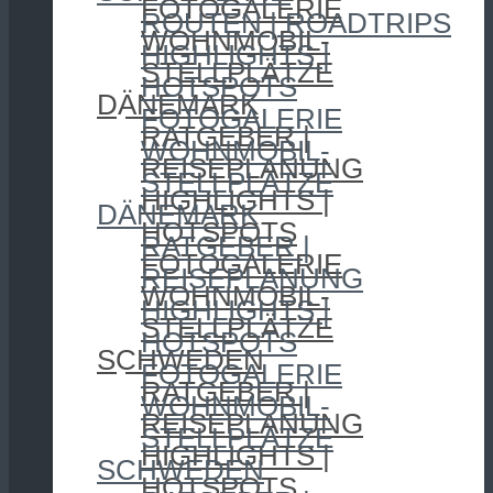
FOTOGALERIE
ROUTEN | ROADTRIPS
WOHNMOBIL-
HIGHLIGHTS |
STELLPLÄTZE
HOTSPOTS
DÄNEMARK
FOTOGALERIE
RATGEBER |
WOHNMOBIL-
REISEPLANUNG
STELLPLÄTZE
HIGHLIGHTS |
DÄNEMARK
HOTSPOTS
RATGEBER |
FOTOGALERIE
REISEPLANUNG
WOHNMOBIL-
HIGHLIGHTS |
STELLPLÄTZE
HOTSPOTS
SCHWEDEN
FOTOGALERIE
RATGEBER |
WOHNMOBIL-
REISEPLANUNG
STELLPLÄTZE
HIGHLIGHTS |
SCHWEDEN
HOTSPOTS