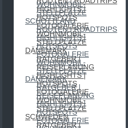
ROUTEN | ROADTRIPS
WOHNMOBIL-
HIGHLIGHTS |
STELLPLÄTZE
HOTSPOTS
SCHOTTLAND
FOTOGALERIE
ROUTEN | ROADTRIPS
WOHNMOBIL-
HIGHLIGHTS |
STELLPLÄTZE
HOTSPOTS
DÄNEMARK
FOTOGALERIE
RATGEBER |
WOHNMOBIL-
REISEPLANUNG
STELLPLÄTZE
HIGHLIGHTS |
DÄNEMARK
HOTSPOTS
RATGEBER |
FOTOGALERIE
REISEPLANUNG
WOHNMOBIL-
HIGHLIGHTS |
STELLPLÄTZE
HOTSPOTS
SCHWEDEN
FOTOGALERIE
RATGEBER |