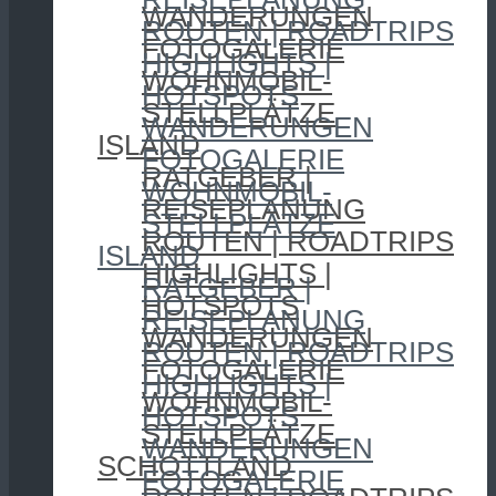
WANDERUNGEN
ROUTEN | ROADTRIPS
FOTOGALERIE
HIGHLIGHTS |
WOHNMOBIL-
HOTSPOTS
STELLPLÄTZE
WANDERUNGEN
ISLAND
FOTOGALERIE
RATGEBER |
WOHNMOBIL-
REISEPLANUNG
STELLPLÄTZE
ROUTEN | ROADTRIPS
ISLAND
HIGHLIGHTS |
RATGEBER |
HOTSPOTS
REISEPLANUNG
WANDERUNGEN
ROUTEN | ROADTRIPS
FOTOGALERIE
HIGHLIGHTS |
WOHNMOBIL-
HOTSPOTS
STELLPLÄTZE
WANDERUNGEN
SCHOTTLAND
FOTOGALERIE