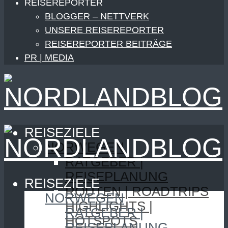
REISEREPORTER
BLOGGER – NETTVERK
UNSERE REISEREPORTER
REISEREPORTER BEITRÄGE
PR | MEDIA
REISEZIELE
NORWEGEN
RATGEBER |
REISEPLANUNG
REISEZIELE
ROUTEN | ROADTRIPS
NORWEGEN
HIGHLIGHTS |
RATGEBER |
HOTSPOTS
REISEPLANUNG