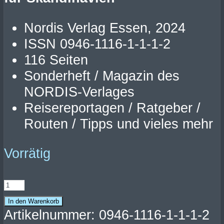
Nordis Verlag Essen, 2024
ISSN 0946-1116-1-1-1-2
116 Seiten
Sonderheft / Magazin des
NORDIS-Verlages
Reisereportagen / Ratgeber /
Routen / Tipps und vieles mehr
Vorrätig
NORD-
CAMPER
In den Warenkorb
2024
Artikelnummer:
0946-1116-1-1-1-2