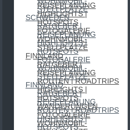
WOHNMOBIL-
REISEPLANUNG
STELLPLÄTZE
HIGHLIGHTS |
SCHWEDEN
HOTSPOTS
RATGEBER |
FOTOGALERIE
REISEPLANUNG
WOHNMOBIL-
HIGHLIGHTS |
STELLPLÄTZE
HOTSPOTS
FINNLAND
FOTOGALERIE
RATGEBER |
WOHNMOBIL-
REISEPLANUNG
STELLPLÄTZE
ROUTEN | ROADTRIPS
FINNLAND
HIGHLIGHTS |
RATGEBER |
HOTSPOTS
REISEPLANUNG
WANDERUNGEN
ROUTEN | ROADTRIPS
FOTOGALERIE
HIGHLIGHTS |
WOHNMOBIL-
HOTSPOTS