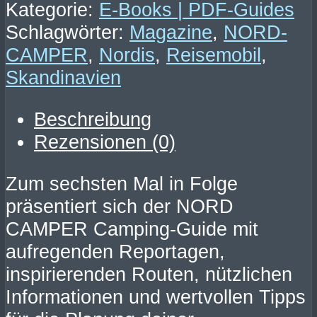
–
Kategorie:
E-Books | PDF-Guides
Camping-
Schlagwörter:
Magazine
,
NORD-
Guide
CAMPER
,
Nordis
,
Reisemobil
,
Skandinavien
Skandinavien
(PDF
Beschreibung
GUIDE)
Rezensionen (0)
Menge
Zum sechsten Mal in Folge
präsentiert sich der NORD
CAMPER Camping-Guide mit
aufregenden Reportagen,
inspirierenden Routen, nützlichen
Informationen und wertvollen Tipps