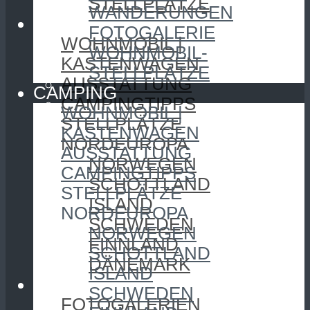
STELLPLÄTZE
WANDERUNGEN
CAMPING
FOTOGALERIE
WOHNMOBIL |
WOHNMOBIL-
KASTENWAGEN
STELLPLÄTZE
AUSSTATTUNG
CAMPING
CAMPINGTIPPS
WOHNMOBIL |
STELLPLÄTZE
KASTENWAGEN
NORDEUROPA
AUSSTATTUNG
NORWEGEN
CAMPINGTIPPS
SCHOTTLAND
STELLPLÄTZE
ISLAND
NORDEUROPA
SCHWEDEN
NORWEGEN
FINNLAND
SCHOTTLAND
DÄNEMARK
ISLAND
FOTOGRAFIE
SCHWEDEN
FOTOGALERIEN