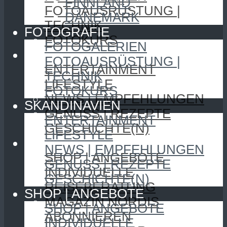
FINNLAND
FOTOAUSRÜSTUNG |
DÄNEMARK
TECHNIK
FOTOGRAFIE
FOTOKURS
FOTOGALERIEN
SKANDINAVIEN
FOTOAUSRÜSTUNG |
ENTERTAINMENT
TECHNIK
LIFESTYLE
FOTOKURS
NEWS | EMPFEHLUNGEN
SKANDINAVIEN
GENUSS | REZEPTE
ENTERTAINMENT
GESCHICHTE(N)
LIFESTYLE
SHOP | ANGEBOTE
NEWS | EMPFEHLUNGEN
SHOP | ANGEBOTE
GENUSS | REZEPTE
INDIVIDUELLE
GESCHICHTE(N)
REISEBERATUNG
SHOP | ANGEBOTE
MAGAZIN NORDIS
SHOP | ANGEBOTE
ABONNIEREN
INDIVIDUELLE