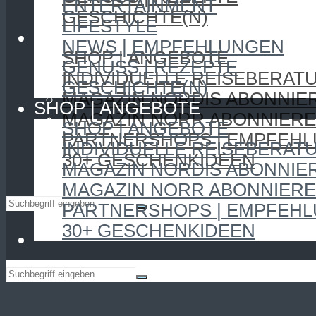
ENTERTAINMENT
GESCHICHTE(N)
LIFESTYLE
SHOP | ANGEBOTE
NEWS | EMPFEHLUNGEN
SHOP | ANGEBOTE
GENUSS | REZEPTE
INDIVIDUELLE REISEBERAT
GESCHICHTE(N)
MAGAZIN NORDIS ABONNIE
SHOP | ANGEBOTE
MAGAZIN NORR ABONNIER
SHOP | ANGEBOTE
PARTNERSHOPS | EMPFEH
INDIVIDUELLE REISEBERAT
30+ GESCHENKIDEEN
MAGAZIN NORDIS ABONNIE
MAGAZIN NORR ABONNIER
PARTNERSHOPS | EMPFEH
30+ GESCHENKIDEEN