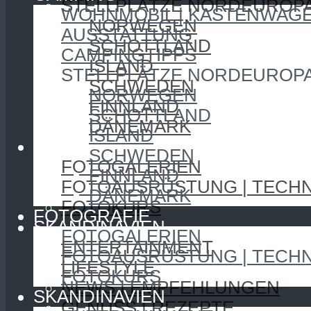
STELLPLÄTZE NORDEUROP
WOHNMOBIL | KASTENWAG
NORWEGEN
AUSSTATTUNG
SCHOTTLAND
CAMPINGTIPPS
ISLAND
STELLPLÄTZE NORDEUROP
SCHWEDEN
NORWEGEN
FINNLAND
SCHOTTLAND
DÄNEMARK
ISLAND
FOTOGRAFIE
SCHWEDEN
FOTOGALERIEN
FINNLAND
FOTOAUSRÜSTUNG | TECHN
DÄNEMARK
FOTOKURS
FOTOGRAFIE
SKANDINAVIEN
FOTOGALERIEN
ENTERTAINMENT
FOTOAUSRÜSTUNG | TECHN
LIFESTYLE
FOTOKURS
NEWS | EMPFEHLUNGEN
SKANDINAVIEN
GENUSS | REZEPTE