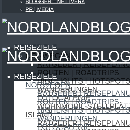
BLOGGER – NETTVERK
PR | MEDIA
REISEZIELE
NORWEGEN
RATGEBER | REISEPLAN
ROUTEN | ROADTRIPS
REISEZIELE
HIGHLIGHTS | HOTSPOT
NORWEGEN
WANDERUNGEN
RATGEBER | REISEPLAN
FOTOGALERIE
ROUTEN | ROADTRIPS
WOHNMOBIL-STELLPLÄT
HIGHLIGHTS | HOTSPOT
ISLAND
WANDERUNGEN
RATGEBER | REISEPLAN
FOTOGALERIE