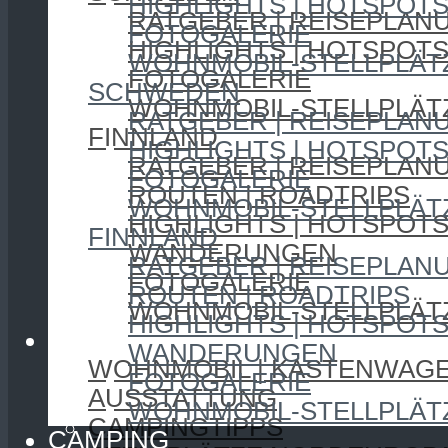
HIGHLIGHTS | HOTSPOT
RATGEBER | REISEPLAN
FOTOGALERIE
HIGHLIGHTS | HOTSPOT
WOHNMOBIL-STELLPLÄT
FOTOGALERIE
SCHWEDEN
WOHNMOBIL-STELLPLÄT
RATGEBER | REISEPLAN
FINNLAND
HIGHLIGHTS | HOTSPOT
RATGEBER | REISEPLAN
FOTOGALERIE
ROUTEN | ROADTRIPS
WOHNMOBIL-STELLPLÄT
HIGHLIGHTS | HOTSPOT
FINNLAND
WANDERUNGEN
RATGEBER | REISEPLAN
FOTOGALERIE
ROUTEN | ROADTRIPS
WOHNMOBIL-STELLPLÄT
HIGHLIGHTS | HOTSPOT
CAMPING
WANDERUNGEN
WOHNMOBIL | KASTENWAG
FOTOGALERIE
AUSSTATTUNG
WOHNMOBIL-STELLPLÄT
CAMPINGTIPPS
CAMPING