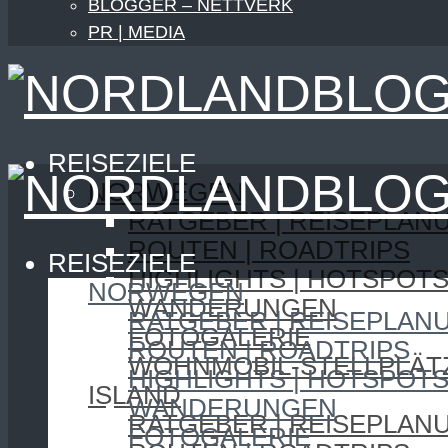
BLOGGER – NETTVERK
PR | MEDIA
REISEZIELE
NORWEGEN
RATGEBER | REISEPLAN
ROUTEN | ROADTRIPS
REISEZIELE
HIGHLIGHTS | HOTSPOT
NORWEGEN
WANDERUNGEN
RATGEBER | REISEPLAN
FOTOGALERIE
ROUTEN | ROADTRIPS
WOHNMOBIL-STELLPLÄT
HIGHLIGHTS | HOTSPOT
ISLAND
WANDERUNGEN
RATGEBER | REISEPLAN
FOTOGALERIE