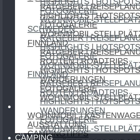
HIGHLIGHTS | HOTSPOT
RATGEBER | REISEPLAN
FOTOGALERIE
HIGHLIGHTS | HOTSPOT
WOHNMOBIL-STELLPLÄT
FOTOGALERIE
SCHWEDEN
WOHNMOBIL-STELLPLÄT
RATGEBER | REISEPLAN
FINNLAND
HIGHLIGHTS | HOTSPOT
RATGEBER | REISEPLAN
FOTOGALERIE
ROUTEN | ROADTRIPS
WOHNMOBIL-STELLPLÄT
HIGHLIGHTS | HOTSPOT
FINNLAND
WANDERUNGEN
RATGEBER | REISEPLAN
FOTOGALERIE
ROUTEN | ROADTRIPS
WOHNMOBIL-STELLPLÄT
HIGHLIGHTS | HOTSPOT
CAMPING
WANDERUNGEN
WOHNMOBIL | KASTENWAG
FOTOGALERIE
AUSSTATTUNG
WOHNMOBIL-STELLPLÄT
CAMPINGTIPPS
CAMPING