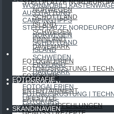
STELLPLÄTZE NORDEUROP
WOHNMOBIL | KASTENWAG
NORWEGEN
AUSSTATTUNG
SCHOTTLAND
CAMPINGTIPPS
ISLAND
STELLPLÄTZE NORDEUROP
SCHWEDEN
NORWEGEN
FINNLAND
SCHOTTLAND
DÄNEMARK
ISLAND
FOTOGRAFIE
SCHWEDEN
FOTOGALERIEN
FINNLAND
FOTOAUSRÜSTUNG | TECHN
DÄNEMARK
FOTOKURS
FOTOGRAFIE
SKANDINAVIEN
FOTOGALERIEN
ENTERTAINMENT
FOTOAUSRÜSTUNG | TECHN
LIFESTYLE
FOTOKURS
NEWS | EMPFEHLUNGEN
SKANDINAVIEN
GENUSS | REZEPTE