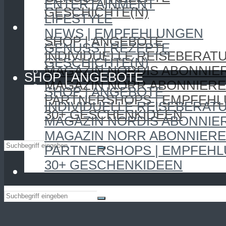
ENTERTAINMENT
GESCHICHTE(N)
LIFESTYLE
SHOP | ANGEBOTE
NEWS | EMPFEHLUNGEN
SHOP | ANGEBOTE
GENUSS | REZEPTE
INDIVIDUELLE REISEBERAT
GESCHICHTE(N)
MAGAZIN NORDIS ABONNIE
SHOP | ANGEBOTE
MAGAZIN NORR ABONNIER
SHOP | ANGEBOTE
PARTNERSHOPS | EMPFEH
INDIVIDUELLE REISEBERAT
30+ GESCHENKIDEEN
MAGAZIN NORDIS ABONNIE
MAGAZIN NORR ABONNIER
PARTNERSHOPS | EMPFEH
30+ GESCHENKIDEEN