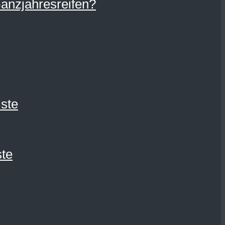
Ganzjahresreifen?
ste
ste