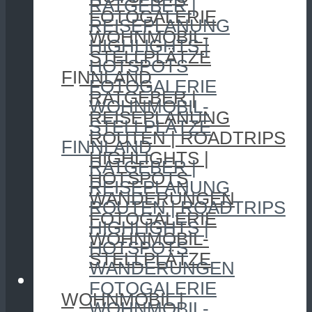
RATGEBER |
FOTOGALERIE
REISEPLANUNG
WOHNMOBIL-
HIGHLIGHTS |
STELLPLÄTZE
HOTSPOTS
FINNLAND
FOTOGALERIE
RATGEBER |
WOHNMOBIL-
REISEPLANUNG
STELLPLÄTZE
ROUTEN | ROADTRIPS
FINNLAND
HIGHLIGHTS |
RATGEBER |
HOTSPOTS
REISEPLANUNG
WANDERUNGEN
ROUTEN | ROADTRIPS
FOTOGALERIE
HIGHLIGHTS |
WOHNMOBIL-
HOTSPOTS
STELLPLÄTZE
WANDERUNGEN
CAMPING
FOTOGALERIE
WOHNMOBIL |
WOHNMOBIL-