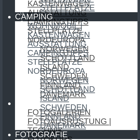
KASTENWAGEN
STELLPLÄTZE
AUSSTATTUNG
CAMPING
CAMPINGTIPPS
WOHNMOBIL |
STELLPLÄTZE
KASTENWAGEN
NORDEUROPA
AUSSTATTUNG
NORWEGEN
CAMPINGTIPPS
SCHOTTLAND
STELLPLÄTZE
ISLAND
NORDEUROPA
SCHWEDEN
NORWEGEN
FINNLAND
SCHOTTLAND
DÄNEMARK
ISLAND
FOTOGRAFIE
SCHWEDEN
FOTOGALERIEN
FINNLAND
FOTOAUSRÜSTUNG |
DÄNEMARK
TECHNIK
FOTOGRAFIE
FOTOKURS