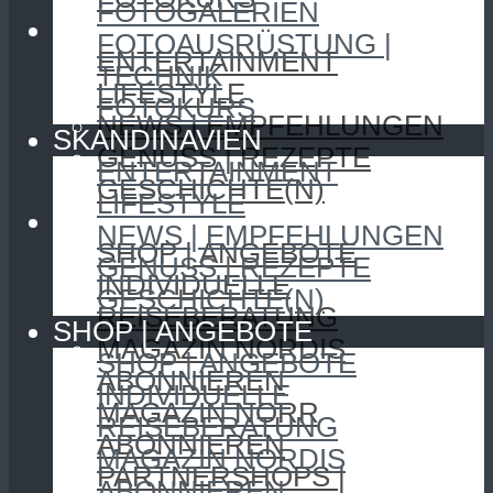
FOTOGALERIEN
SKANDINAVIEN
FOTOAUSRÜSTUNG |
ENTERTAINMENT
TECHNIK
LIFESTYLE
FOTOKURS
NEWS | EMPFEHLUNGEN
SKANDINAVIEN
GENUSS | REZEPTE
ENTERTAINMENT
GESCHICHTE(N)
LIFESTYLE
SHOP | ANGEBOTE
NEWS | EMPFEHLUNGEN
SHOP | ANGEBOTE
GENUSS | REZEPTE
INDIVIDUELLE
GESCHICHTE(N)
REISEBERATUNG
SHOP | ANGEBOTE
MAGAZIN NORDIS
SHOP | ANGEBOTE
ABONNIEREN
INDIVIDUELLE
MAGAZIN NORR
REISEBERATUNG
ABONNIEREN
MAGAZIN NORDIS
PARTNERSHOPS |
ABONNIEREN