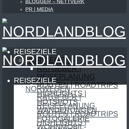
BLOGGER – NETTVERK
PR | MEDIA
REISEZIELE
NORWEGEN
RATGEBER |
REISEPLANUNG
REISEZIELE
ROUTEN | ROADTRIPS
NORWEGEN
HIGHLIGHTS |
RATGEBER |
HOTSPOTS
REISEPLANUNG
WANDERUNGEN
ROUTEN | ROADTRIPS
FOTOGALERIE
HIGHLIGHTS |
WOHNMOBIL-