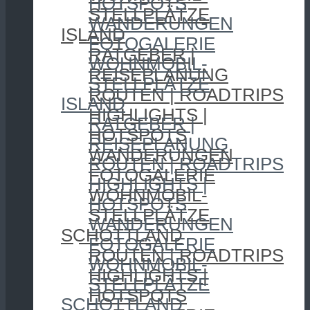
HOTSPOTS
STELLPLÄTZE
WANDERUNGEN
ISLAND
FOTOGALERIE
RATGEBER |
WOHNMOBIL-
REISEPLANUNG
STELLPLÄTZE
ROUTEN | ROADTRIPS
ISLAND
HIGHLIGHTS |
RATGEBER |
HOTSPOTS
REISEPLANUNG
WANDERUNGEN
ROUTEN | ROADTRIPS
FOTOGALERIE
HIGHLIGHTS |
WOHNMOBIL-
HOTSPOTS
STELLPLÄTZE
WANDERUNGEN
SCHOTTLAND
FOTOGALERIE
ROUTEN | ROADTRIPS
WOHNMOBIL-
HIGHLIGHTS |
STELLPLÄTZE
HOTSPOTS
SCHOTTLAND