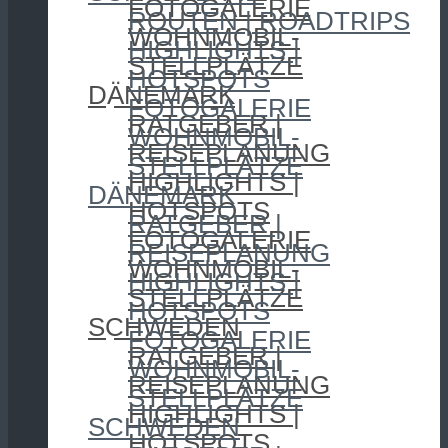
FOTOGALERIE
ROUTEN | ROADTRIPS
WOHNMOBIL-
HIGHLIGHTS |
STELLPLÄTZE
HOTSPOTS
DÄNEMARK
FOTOGALERIE
RATGEBER |
WOHNMOBIL-
REISEPLANUNG
STELLPLÄTZE
HIGHLIGHTS |
DÄNEMARK
HOTSPOTS
RATGEBER |
FOTOGALERIE
REISEPLANUNG
WOHNMOBIL-
HIGHLIGHTS |
STELLPLÄTZE
HOTSPOTS
SCHWEDEN
FOTOGALERIE
RATGEBER |
WOHNMOBIL-
REISEPLANUNG
STELLPLÄTZE
HIGHLIGHTS |
SCHWEDEN
HOTSPOTS