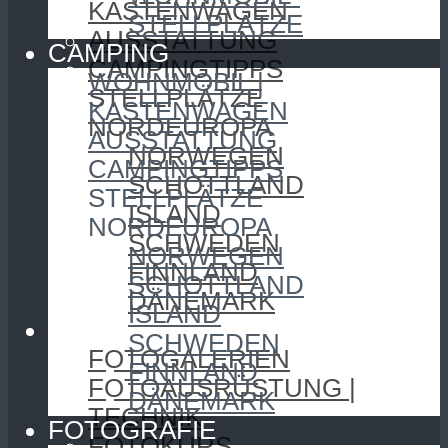
KASTENWAGEN
STELLPLÄTZE
AUSSTATTUNG
CAMPING
CAMPINGTIPPS
WOHNMOBIL |
STELLPLÄTZE
KASTENWAGEN
NORDEUROPA
AUSSTATTUNG
NORWEGEN
CAMPINGTIPPS
SCHOTTLAND
STELLPLÄTZE
ISLAND
NORDEUROPA
SCHWEDEN
NORWEGEN
FINNLAND
SCHOTTLAND
DÄNEMARK
ISLAND
FOTOGRAFIE
SCHWEDEN
FOTOGALERIEN
FINNLAND
FOTOAUSRÜSTUNG |
DÄNEMARK
TECHNIK
FOTOGRAFIE
FOTOKURS