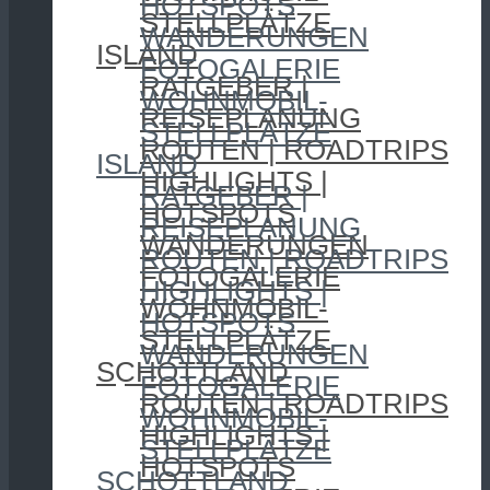
HOTSPOTS
STELLPLÄTZE
WANDERUNGEN
ISLAND
FOTOGALERIE
RATGEBER |
WOHNMOBIL-
REISEPLANUNG
STELLPLÄTZE
ROUTEN | ROADTRIPS
ISLAND
HIGHLIGHTS |
RATGEBER |
HOTSPOTS
REISEPLANUNG
WANDERUNGEN
ROUTEN | ROADTRIPS
FOTOGALERIE
HIGHLIGHTS |
WOHNMOBIL-
HOTSPOTS
STELLPLÄTZE
WANDERUNGEN
SCHOTTLAND
FOTOGALERIE
ROUTEN | ROADTRIPS
WOHNMOBIL-
HIGHLIGHTS |
STELLPLÄTZE
HOTSPOTS
SCHOTTLAND