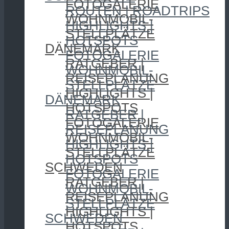
FOTOGALERIE
ROUTEN | ROADTRIPS
WOHNMOBIL-
HIGHLIGHTS |
STELLPLÄTZE
HOTSPOTS
DÄNEMARK
FOTOGALERIE
RATGEBER |
WOHNMOBIL-
REISEPLANUNG
STELLPLÄTZE
HIGHLIGHTS |
DÄNEMARK
HOTSPOTS
RATGEBER |
FOTOGALERIE
REISEPLANUNG
WOHNMOBIL-
HIGHLIGHTS |
STELLPLÄTZE
HOTSPOTS
SCHWEDEN
FOTOGALERIE
RATGEBER |
WOHNMOBIL-
REISEPLANUNG
STELLPLÄTZE
HIGHLIGHTS |
SCHWEDEN
HOTSPOTS