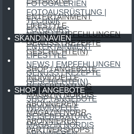
FOTOGALERIEN
SKANDINAVIEN
FOTOAUSRÜSTUNG |
ENTERTAINMENT
TECHNIK
LIFESTYLE
FOTOKURS
NEWS | EMPFEHLUNGEN
SKANDINAVIEN
GENUSS | REZEPTE
ENTERTAINMENT
GESCHICHTE(N)
LIFESTYLE
SHOP | ANGEBOTE
NEWS | EMPFEHLUNGEN
SHOP | ANGEBOTE
GENUSS | REZEPTE
INDIVIDUELLE
GESCHICHTE(N)
REISEBERATUNG
SHOP | ANGEBOTE
MAGAZIN NORDIS
SHOP | ANGEBOTE
ABONNIEREN
INDIVIDUELLE
MAGAZIN NORR
REISEBERATUNG
ABONNIEREN
MAGAZIN NORDIS
PARTNERSHOPS |
ABONNIEREN