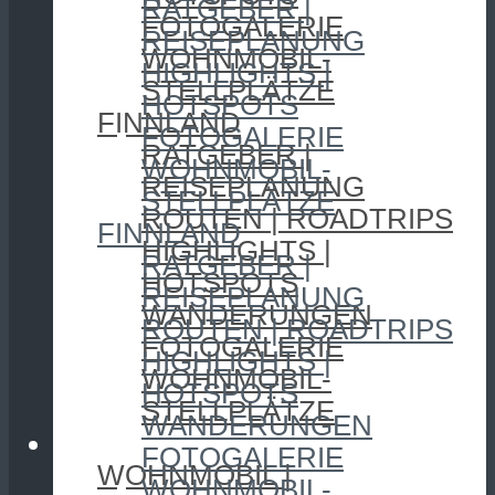
RATGEBER |
FOTOGALERIE
REISEPLANUNG
WOHNMOBIL-
HIGHLIGHTS |
STELLPLÄTZE
HOTSPOTS
FINNLAND
FOTOGALERIE
RATGEBER |
WOHNMOBIL-
REISEPLANUNG
STELLPLÄTZE
ROUTEN | ROADTRIPS
FINNLAND
HIGHLIGHTS |
RATGEBER |
HOTSPOTS
REISEPLANUNG
WANDERUNGEN
ROUTEN | ROADTRIPS
FOTOGALERIE
HIGHLIGHTS |
WOHNMOBIL-
HOTSPOTS
STELLPLÄTZE
WANDERUNGEN
CAMPING
FOTOGALERIE
WOHNMOBIL |
WOHNMOBIL-