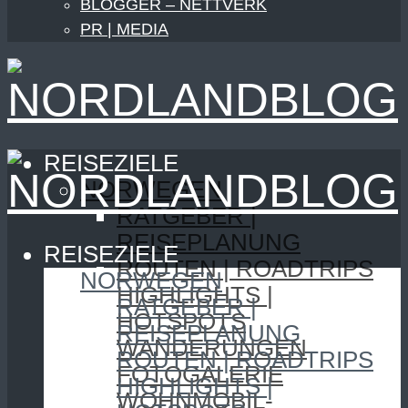
BLOGGER – NETTVERK
PR | MEDIA
REISEZIELE
NORWEGEN
RATGEBER |
REISEPLANUNG
REISEZIELE
ROUTEN | ROADTRIPS
NORWEGEN
HIGHLIGHTS |
RATGEBER |
HOTSPOTS
REISEPLANUNG
WANDERUNGEN
ROUTEN | ROADTRIPS
FOTOGALERIE
HIGHLIGHTS |
WOHNMOBIL-