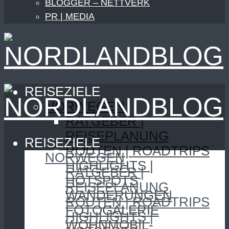
BLOGGER – NETTVERK
PR | MEDIA
REISEZIELE
NORWEGEN
RATGEBER |
REISEPLANUNG
REISEZIELE
ROUTEN | ROADTRIPS
NORWEGEN
HIGHLIGHTS |
RATGEBER |
HOTSPOTS
REISEPLANUNG
WANDERUNGEN
ROUTEN | ROADTRIPS
FOTOGALERIE
HIGHLIGHTS |
WOHNMOBIL-