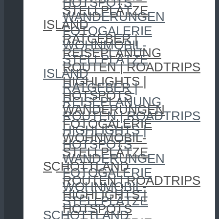
HOTSPOTS
STELLPLÄTZE
WANDERUNGEN
ISLAND
FOTOGALERIE
RATGEBER |
WOHNMOBIL-
REISEPLANUNG
STELLPLÄTZE
ROUTEN | ROADTRIPS
ISLAND
HIGHLIGHTS |
RATGEBER |
HOTSPOTS
REISEPLANUNG
WANDERUNGEN
ROUTEN | ROADTRIPS
FOTOGALERIE
HIGHLIGHTS |
WOHNMOBIL-
HOTSPOTS
STELLPLÄTZE
WANDERUNGEN
SCHOTTLAND
FOTOGALERIE
ROUTEN | ROADTRIPS
WOHNMOBIL-
HIGHLIGHTS |
STELLPLÄTZE
HOTSPOTS
SCHOTTLAND