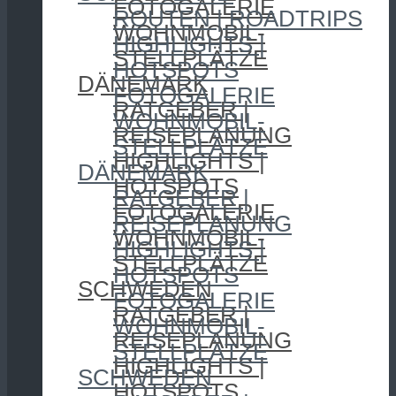
FOTOGALERIE
ROUTEN | ROADTRIPS
WOHNMOBIL-
HIGHLIGHTS |
STELLPLÄTZE
HOTSPOTS
DÄNEMARK
FOTOGALERIE
RATGEBER |
WOHNMOBIL-
REISEPLANUNG
STELLPLÄTZE
HIGHLIGHTS |
DÄNEMARK
HOTSPOTS
RATGEBER |
FOTOGALERIE
REISEPLANUNG
WOHNMOBIL-
HIGHLIGHTS |
STELLPLÄTZE
HOTSPOTS
SCHWEDEN
FOTOGALERIE
RATGEBER |
WOHNMOBIL-
REISEPLANUNG
STELLPLÄTZE
HIGHLIGHTS |
SCHWEDEN
HOTSPOTS