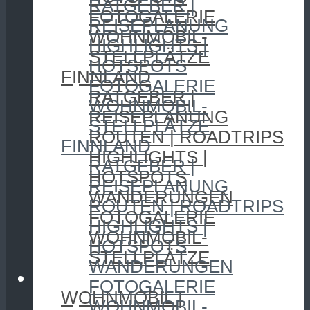
RATGEBER |
FOTOGALERIE
REISEPLANUNG
WOHNMOBIL-
HIGHLIGHTS |
STELLPLÄTZE
HOTSPOTS
FINNLAND
FOTOGALERIE
RATGEBER |
WOHNMOBIL-
REISEPLANUNG
STELLPLÄTZE
ROUTEN | ROADTRIPS
FINNLAND
HIGHLIGHTS |
RATGEBER |
HOTSPOTS
REISEPLANUNG
WANDERUNGEN
ROUTEN | ROADTRIPS
FOTOGALERIE
HIGHLIGHTS |
WOHNMOBIL-
HOTSPOTS
STELLPLÄTZE
WANDERUNGEN
CAMPING
FOTOGALERIE
WOHNMOBIL |
WOHNMOBIL-