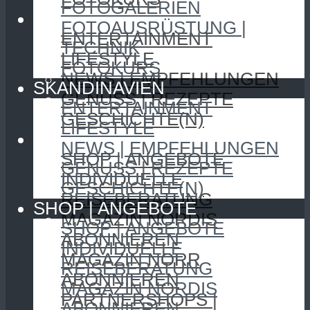
FOTOGALERIEN
SKANDINAVIEN
FOTOAUSRÜSTUNG |
ENTERTAINMENT
TECHNIK
LIFESTYLE
FOTOKURS
NEWS | EMPFEHLUNGEN
SKANDINAVIEN
GENUSS | REZEPTE
ENTERTAINMENT
GESCHICHTE(N)
LIFESTYLE
SHOP | ANGEBOTE
NEWS | EMPFEHLUNGEN
SHOP | ANGEBOTE
GENUSS | REZEPTE
INDIVIDUELLE
GESCHICHTE(N)
REISEBERATUNG
SHOP | ANGEBOTE
MAGAZIN NORDIS
SHOP | ANGEBOTE
ABONNIEREN
INDIVIDUELLE
MAGAZIN NORR
REISEBERATUNG
ABONNIEREN
MAGAZIN NORDIS
PARTNERSHOPS |
ABONNIEREN