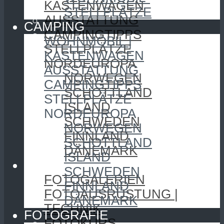
KASTENWAGEN
STELLPLÄTZE
AUSSTATTUNG
CAMPING
CAMPINGTIPPS
WOHNMOBIL |
STELLPLÄTZE
KASTENWAGEN
NORDEUROPA
AUSSTATTUNG
NORWEGEN
CAMPINGTIPPS
SCHOTTLAND
STELLPLÄTZE
ISLAND
NORDEUROPA
SCHWEDEN
NORWEGEN
FINNLAND
SCHOTTLAND
DÄNEMARK
ISLAND
FOTOGRAFIE
SCHWEDEN
FOTOGALERIEN
FINNLAND
FOTOAUSRÜSTUNG |
DÄNEMARK
TECHNIK
FOTOGRAFIE
FOTOKURS