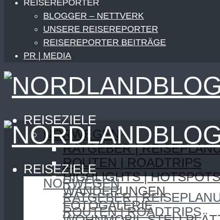
REISEREPORTER
BLOGGER – NETTVERK
UNSERE REISEREPORTER
REISEREPORTER BEITRÄGE
PR | MEDIA
REISEZIELE
NORWEGEN
RATGEBER | REISEPLAN
ROUTEN | ROADTRIPS
REISEZIELE
HIGHLIGHTS | HOTSPOT
NORWEGEN
WANDERUNGEN
RATGEBER | REISEPLAN
FOTOGALERIE
ROUTEN | ROADTRIPS
WOHNMOBIL-STELLPLÄT