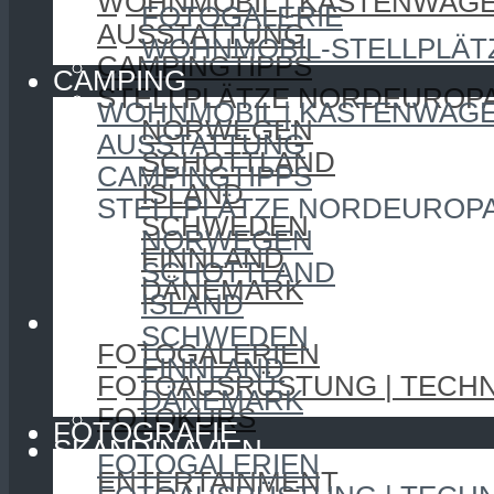
WOHNMOBIL | KASTENWAG
FOTOGALERIE
AUSSTATTUNG
WOHNMOBIL-STELLPLÄT
CAMPINGTIPPS
CAMPING
STELLPLÄTZE NORDEUROP
WOHNMOBIL | KASTENWAG
NORWEGEN
AUSSTATTUNG
SCHOTTLAND
CAMPINGTIPPS
ISLAND
STELLPLÄTZE NORDEUROP
SCHWEDEN
NORWEGEN
FINNLAND
SCHOTTLAND
DÄNEMARK
ISLAND
FOTOGRAFIE
SCHWEDEN
FOTOGALERIEN
FINNLAND
FOTOAUSRÜSTUNG | TECHN
DÄNEMARK
FOTOKURS
FOTOGRAFIE
SKANDINAVIEN
FOTOGALERIEN
ENTERTAINMENT