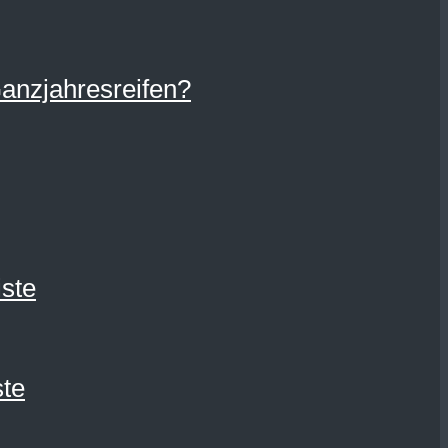
Ganzjahresreifen?
ste
ste