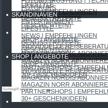
FOTOAUSRÜSTUNG | TECHN
LIFESTYLE
FOTOKURS
NEWS | EMPFEHLUNGEN
SKANDINAVIEN
GENUSS | REZEPTE
ENTERTAINMENT
GESCHICHTE(N)
LIFESTYLE
SHOP | ANGEBOTE
NEWS | EMPFEHLUNGEN
SHOP | ANGEBOTE
GENUSS | REZEPTE
INDIVIDUELLE REISEBERAT
GESCHICHTE(N)
MAGAZIN NORDIS ABONNIE
SHOP | ANGEBOTE
MAGAZIN NORR ABONNIER
SHOP | ANGEBOTE
PARTNERSHOPS | EMPFEH
INDIVIDUELLE REISEBERAT
30+ GESCHENKIDEEN
MAGAZIN NORDIS ABONNIE
MAGAZIN NORR ABONNIER
PARTNERSHOPS | EMPFEH
30+ GESCHENKIDEEN