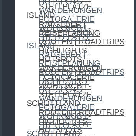
HOTSPOTS
STELLPLÄTZE
WANDERUNGEN
ISLAND
FOTOGALERIE
RATGEBER |
WOHNMOBIL-
REISEPLANUNG
STELLPLÄTZE
ROUTEN | ROADTRIPS
ISLAND
HIGHLIGHTS |
RATGEBER |
HOTSPOTS
REISEPLANUNG
WANDERUNGEN
ROUTEN | ROADTRIPS
FOTOGALERIE
HIGHLIGHTS |
WOHNMOBIL-
HOTSPOTS
STELLPLÄTZE
WANDERUNGEN
SCHOTTLAND
FOTOGALERIE
ROUTEN | ROADTRIPS
WOHNMOBIL-
HIGHLIGHTS |
STELLPLÄTZE
HOTSPOTS
SCHOTTLAND