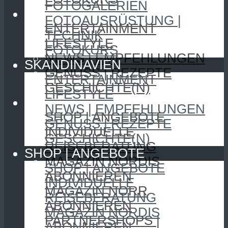
FOTOGALERIEN
SKANDINAVIEN
FOTOAUSRÜSTUNG |
ENTERTAINMENT
TECHNIK
LIFESTYLE
FOTOKURS
NEWS | EMPFEHLUNGEN
SKANDINAVIEN
GENUSS | REZEPTE
ENTERTAINMENT
GESCHICHTE(N)
LIFESTYLE
SHOP | ANGEBOTE
NEWS | EMPFEHLUNGEN
SHOP | ANGEBOTE
GENUSS | REZEPTE
INDIVIDUELLE
GESCHICHTE(N)
REISEBERATUNG
SHOP | ANGEBOTE
MAGAZIN NORDIS
SHOP | ANGEBOTE
ABONNIEREN
INDIVIDUELLE
MAGAZIN NORR
REISEBERATUNG
ABONNIEREN
MAGAZIN NORDIS
PARTNERSHOPS |
ABONNIEREN