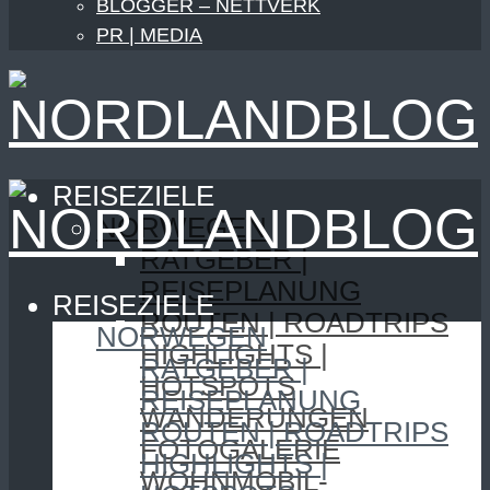
BLOGGER – NETTVERK
PR | MEDIA
REISEZIELE
NORWEGEN
RATGEBER |
REISEPLANUNG
REISEZIELE
ROUTEN | ROADTRIPS
NORWEGEN
HIGHLIGHTS |
RATGEBER |
HOTSPOTS
REISEPLANUNG
WANDERUNGEN
ROUTEN | ROADTRIPS
FOTOGALERIE
HIGHLIGHTS |
WOHNMOBIL-