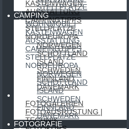
KASTENWAGEN
STELLPLÄTZE
AUSSTATTUNG
CAMPING
CAMPINGTIPPS
WOHNMOBIL |
STELLPLÄTZE
KASTENWAGEN
NORDEUROPA
AUSSTATTUNG
NORWEGEN
CAMPINGTIPPS
SCHOTTLAND
STELLPLÄTZE
ISLAND
NORDEUROPA
SCHWEDEN
NORWEGEN
FINNLAND
SCHOTTLAND
DÄNEMARK
ISLAND
FOTOGRAFIE
SCHWEDEN
FOTOGALERIEN
FINNLAND
FOTOAUSRÜSTUNG |
DÄNEMARK
TECHNIK
FOTOGRAFIE
FOTOKURS