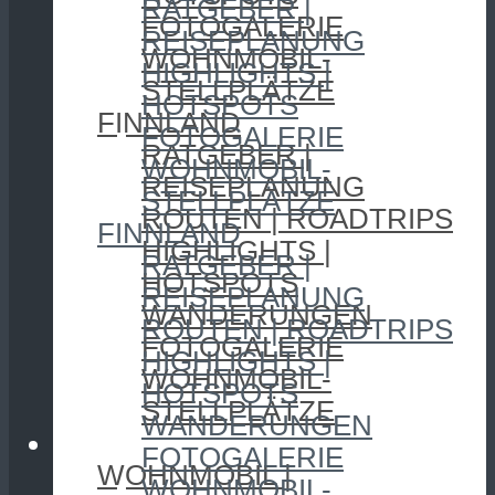
RATGEBER |
FOTOGALERIE
REISEPLANUNG
WOHNMOBIL-
HIGHLIGHTS |
STELLPLÄTZE
HOTSPOTS
FINNLAND
FOTOGALERIE
RATGEBER |
WOHNMOBIL-
REISEPLANUNG
STELLPLÄTZE
ROUTEN | ROADTRIPS
FINNLAND
HIGHLIGHTS |
RATGEBER |
HOTSPOTS
REISEPLANUNG
WANDERUNGEN
ROUTEN | ROADTRIPS
FOTOGALERIE
HIGHLIGHTS |
WOHNMOBIL-
HOTSPOTS
STELLPLÄTZE
WANDERUNGEN
CAMPING
FOTOGALERIE
WOHNMOBIL |
WOHNMOBIL-