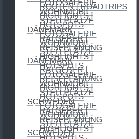
FOTOGALERIE
ROUTEN | ROADTRIPS
WOHNMOBIL-
HIGHLIGHTS |
STELLPLÄTZE
HOTSPOTS
DÄNEMARK
FOTOGALERIE
RATGEBER |
WOHNMOBIL-
REISEPLANUNG
STELLPLÄTZE
HIGHLIGHTS |
DÄNEMARK
HOTSPOTS
RATGEBER |
FOTOGALERIE
REISEPLANUNG
WOHNMOBIL-
HIGHLIGHTS |
STELLPLÄTZE
HOTSPOTS
SCHWEDEN
FOTOGALERIE
RATGEBER |
WOHNMOBIL-
REISEPLANUNG
STELLPLÄTZE
HIGHLIGHTS |
SCHWEDEN
HOTSPOTS