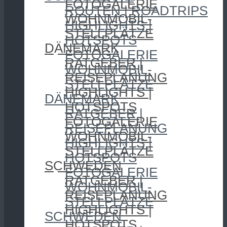
FOTOGALERIE
ROUTEN | ROADTRIPS
WOHNMOBIL-
HIGHLIGHTS |
STELLPLÄTZE
HOTSPOTS
DÄNEMARK
FOTOGALERIE
RATGEBER |
WOHNMOBIL-
REISEPLANUNG
STELLPLÄTZE
HIGHLIGHTS |
DÄNEMARK
HOTSPOTS
RATGEBER |
FOTOGALERIE
REISEPLANUNG
WOHNMOBIL-
HIGHLIGHTS |
STELLPLÄTZE
HOTSPOTS
SCHWEDEN
FOTOGALERIE
RATGEBER |
WOHNMOBIL-
REISEPLANUNG
STELLPLÄTZE
HIGHLIGHTS |
SCHWEDEN
HOTSPOTS