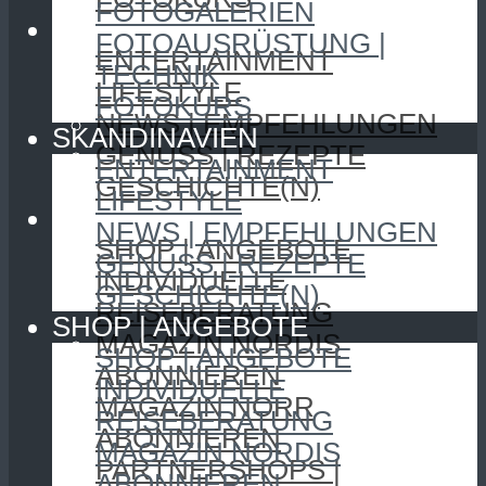
FOTOGALERIEN
SKANDINAVIEN
FOTOAUSRÜSTUNG |
ENTERTAINMENT
TECHNIK
LIFESTYLE
FOTOKURS
NEWS | EMPFEHLUNGEN
SKANDINAVIEN
GENUSS | REZEPTE
ENTERTAINMENT
GESCHICHTE(N)
LIFESTYLE
SHOP | ANGEBOTE
NEWS | EMPFEHLUNGEN
SHOP | ANGEBOTE
GENUSS | REZEPTE
INDIVIDUELLE
GESCHICHTE(N)
REISEBERATUNG
SHOP | ANGEBOTE
MAGAZIN NORDIS
SHOP | ANGEBOTE
ABONNIEREN
INDIVIDUELLE
MAGAZIN NORR
REISEBERATUNG
ABONNIEREN
MAGAZIN NORDIS
PARTNERSHOPS |
ABONNIEREN