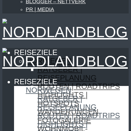
BLOGGER – NETTVERK
PR | MEDIA
REISEZIELE
NORWEGEN
RATGEBER |
REISEPLANUNG
REISEZIELE
ROUTEN | ROADTRIPS
NORWEGEN
HIGHLIGHTS |
RATGEBER |
HOTSPOTS
REISEPLANUNG
WANDERUNGEN
ROUTEN | ROADTRIPS
FOTOGALERIE
HIGHLIGHTS |
WOHNMOBIL-