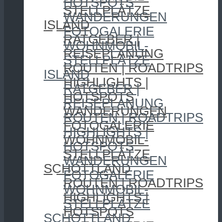
HOTSPOTS
STELLPLÄTZE
WANDERUNGEN
ISLAND
FOTOGALERIE
RATGEBER |
WOHNMOBIL-
REISEPLANUNG
STELLPLÄTZE
ROUTEN | ROADTRIPS
ISLAND
HIGHLIGHTS |
RATGEBER |
HOTSPOTS
REISEPLANUNG
WANDERUNGEN
ROUTEN | ROADTRIPS
FOTOGALERIE
HIGHLIGHTS |
WOHNMOBIL-
HOTSPOTS
STELLPLÄTZE
WANDERUNGEN
SCHOTTLAND
FOTOGALERIE
ROUTEN | ROADTRIPS
WOHNMOBIL-
HIGHLIGHTS |
STELLPLÄTZE
HOTSPOTS
SCHOTTLAND