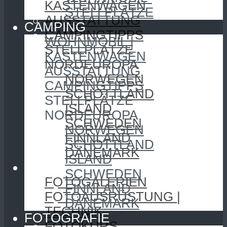
KASTENWAGEN
STELLPLÄTZE
AUSSTATTUNG
CAMPING
CAMPINGTIPPS
WOHNMOBIL |
STELLPLÄTZE
KASTENWAGEN
NORDEUROPA
AUSSTATTUNG
NORWEGEN
CAMPINGTIPPS
SCHOTTLAND
STELLPLÄTZE
ISLAND
NORDEUROPA
SCHWEDEN
NORWEGEN
FINNLAND
SCHOTTLAND
DÄNEMARK
ISLAND
FOTOGRAFIE
SCHWEDEN
FOTOGALERIEN
FINNLAND
FOTOAUSRÜSTUNG |
DÄNEMARK
TECHNIK
FOTOGRAFIE
FOTOKURS