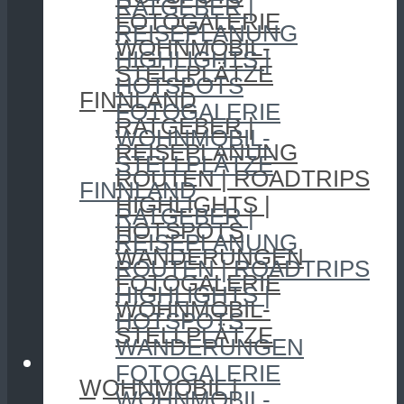
RATGEBER |
FOTOGALERIE
REISEPLANUNG
WOHNMOBIL-
HIGHLIGHTS |
STELLPLÄTZE
HOTSPOTS
FINNLAND
FOTOGALERIE
RATGEBER |
WOHNMOBIL-
REISEPLANUNG
STELLPLÄTZE
ROUTEN | ROADTRIPS
FINNLAND
HIGHLIGHTS |
RATGEBER |
HOTSPOTS
REISEPLANUNG
WANDERUNGEN
ROUTEN | ROADTRIPS
FOTOGALERIE
HIGHLIGHTS |
WOHNMOBIL-
HOTSPOTS
STELLPLÄTZE
WANDERUNGEN
CAMPING
FOTOGALERIE
WOHNMOBIL |
WOHNMOBIL-