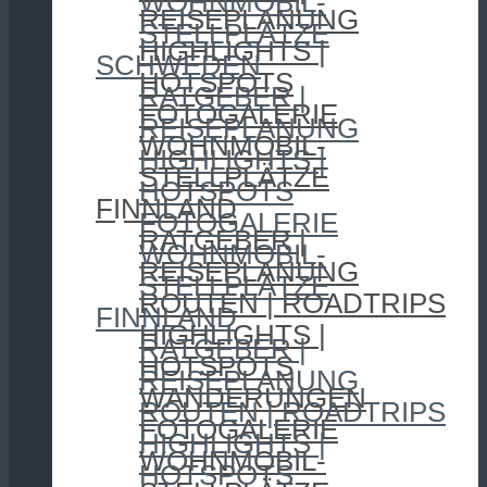
WOHNMOBIL-
REISEPLANUNG
STELLPLÄTZE
HIGHLIGHTS |
SCHWEDEN
HOTSPOTS
RATGEBER |
FOTOGALERIE
REISEPLANUNG
WOHNMOBIL-
HIGHLIGHTS |
STELLPLÄTZE
HOTSPOTS
FINNLAND
FOTOGALERIE
RATGEBER |
WOHNMOBIL-
REISEPLANUNG
STELLPLÄTZE
ROUTEN | ROADTRIPS
FINNLAND
HIGHLIGHTS |
RATGEBER |
HOTSPOTS
REISEPLANUNG
WANDERUNGEN
ROUTEN | ROADTRIPS
FOTOGALERIE
HIGHLIGHTS |
WOHNMOBIL-
HOTSPOTS