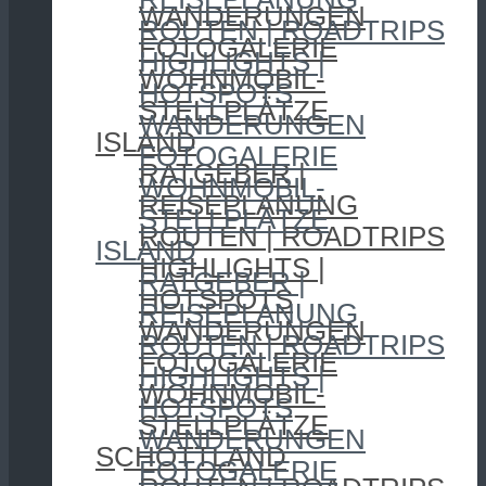
WANDERUNGEN
ROUTEN | ROADTRIPS
FOTOGALERIE
HIGHLIGHTS |
WOHNMOBIL-
HOTSPOTS
STELLPLÄTZE
WANDERUNGEN
ISLAND
FOTOGALERIE
RATGEBER |
WOHNMOBIL-
REISEPLANUNG
STELLPLÄTZE
ROUTEN | ROADTRIPS
ISLAND
HIGHLIGHTS |
RATGEBER |
HOTSPOTS
REISEPLANUNG
WANDERUNGEN
ROUTEN | ROADTRIPS
FOTOGALERIE
HIGHLIGHTS |
WOHNMOBIL-
HOTSPOTS
STELLPLÄTZE
WANDERUNGEN
SCHOTTLAND
FOTOGALERIE