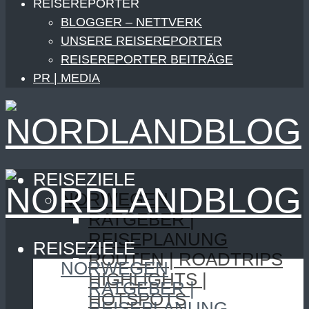
REISEREPORTER
BLOGGER – NETTVERK
UNSERE REISEREPORTER
REISEREPORTER BEITRÄGE
PR | MEDIA
REISEZIELE
NORWEGEN
RATGEBER |
REISEPLANUNG
REISEZIELE
ROUTEN | ROADTRIPS
NORWEGEN
HIGHLIGHTS |
RATGEBER |
HOTSPOTS
REISEPLANUNG