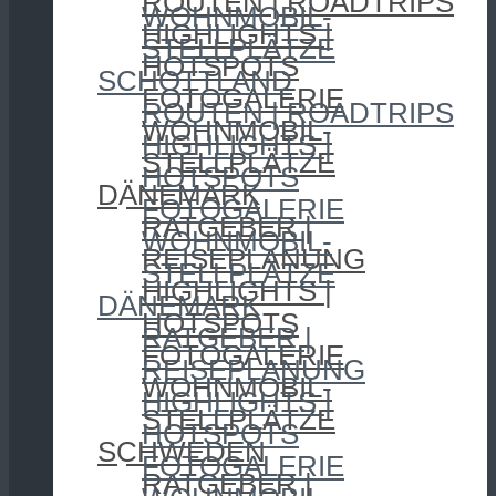
ROUTEN | ROADTRIPS
WOHNMOBIL-
HIGHLIGHTS |
STELLPLÄTZE
HOTSPOTS
SCHOTTLAND
FOTOGALERIE
ROUTEN | ROADTRIPS
WOHNMOBIL-
HIGHLIGHTS |
STELLPLÄTZE
HOTSPOTS
DÄNEMARK
FOTOGALERIE
RATGEBER |
WOHNMOBIL-
REISEPLANUNG
STELLPLÄTZE
HIGHLIGHTS |
DÄNEMARK
HOTSPOTS
RATGEBER |
FOTOGALERIE
REISEPLANUNG
WOHNMOBIL-
HIGHLIGHTS |
STELLPLÄTZE
HOTSPOTS
SCHWEDEN
FOTOGALERIE
RATGEBER |