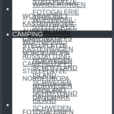
STELLPLÄTZE
WANDERUNGEN
CAMPING
FOTOGALERIE
WOHNMOBIL |
WOHNMOBIL-
KASTENWAGEN
STELLPLÄTZE
AUSSTATTUNG
CAMPING
CAMPINGTIPPS
WOHNMOBIL |
STELLPLÄTZE
KASTENWAGEN
NORDEUROPA
AUSSTATTUNG
NORWEGEN
CAMPINGTIPPS
SCHOTTLAND
STELLPLÄTZE
ISLAND
NORDEUROPA
SCHWEDEN
NORWEGEN
FINNLAND
SCHOTTLAND
DÄNEMARK
ISLAND
FOTOGRAFIE
SCHWEDEN
FOTOGALERIEN