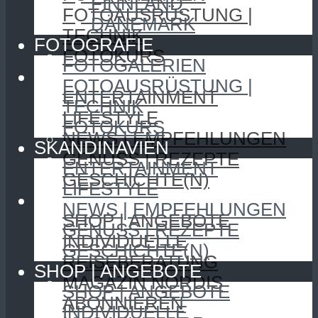
FINNLAND
FOTOAUSRÜSTUNG |
DÄNEMARK
TECHNIK
FOTOGRAFIE
FOTOKURS
FOTOGALERIEN
SKANDINAVIEN
FOTOAUSRÜSTUNG |
ENTERTAINMENT
TECHNIK
LIFESTYLE
FOTOKURS
NEWS | EMPFEHLUNGEN
SKANDINAVIEN
GENUSS | REZEPTE
ENTERTAINMENT
GESCHICHTE(N)
LIFESTYLE
SHOP | ANGEBOTE
NEWS | EMPFEHLUNGEN
SHOP | ANGEBOTE
GENUSS | REZEPTE
INDIVIDUELLE
GESCHICHTE(N)
REISEBERATUNG
SHOP | ANGEBOTE
MAGAZIN NORDIS
SHOP | ANGEBOTE
ABONNIEREN
INDIVIDUELLE