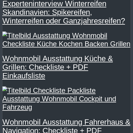
Die
Experteninterview Winterreifen
Skandinavien: Spikereifen,
Optionen
Winterreifen oder Ganzjahresreifen?
können
auf
der
Produktsei
Wohnmobil Ausstattung Küche &
gewählt
Grillen: Checkliste + PDF
werden
Einkaufsliste
Wohnmobil Ausstattung Fahrerhaus &
Navigation: Checkliste + PDF