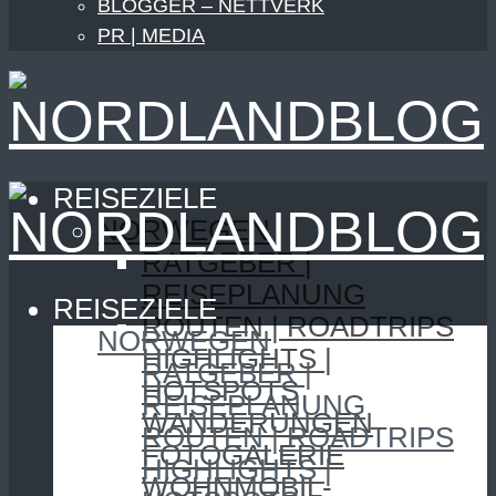
BLOGGER – NETTVERK
PR | MEDIA
REISEZIELE
NORWEGEN
RATGEBER |
REISEPLANUNG
REISEZIELE
ROUTEN | ROADTRIPS
NORWEGEN
HIGHLIGHTS |
RATGEBER |
HOTSPOTS
REISEPLANUNG
WANDERUNGEN
ROUTEN | ROADTRIPS
FOTOGALERIE
HIGHLIGHTS |
WOHNMOBIL-