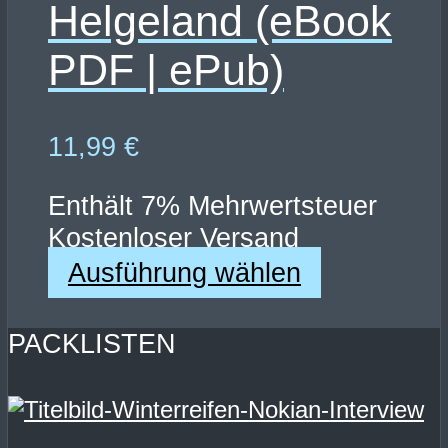
Helgeland (eBook
PDF | ePub)
11,99
€
Enthält 7% Mehrwertsteuer
Kostenloser Versand
Dieses
Ausführung wählen
Produkt
weist
PACKLISTEN
mehrere
Varianten
auf.