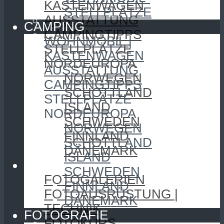
KASTENWAGEN
STELLPLÄTZE
AUSSTATTUNG
CAMPING
CAMPINGTIPPS
WOHNMOBIL |
STELLPLÄTZE
KASTENWAGEN
NORDEUROPA
AUSSTATTUNG
NORWEGEN
CAMPINGTIPPS
SCHOTTLAND
STELLPLÄTZE
ISLAND
NORDEUROPA
SCHWEDEN
NORWEGEN
FINNLAND
SCHOTTLAND
DÄNEMARK
ISLAND
FOTOGRAFIE
SCHWEDEN
FOTOGALERIEN
FINNLAND
FOTOAUSRÜSTUNG |
DÄNEMARK
TECHNIK
FOTOGRAFIE
FOTOKURS