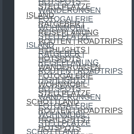
HOTSPOTS
STELLPLÄTZE
WANDERUNGEN
ISLAND
FOTOGALERIE
RATGEBER |
WOHNMOBIL-
REISEPLANUNG
STELLPLÄTZE
ROUTEN | ROADTRIPS
ISLAND
HIGHLIGHTS |
RATGEBER |
HOTSPOTS
REISEPLANUNG
WANDERUNGEN
ROUTEN | ROADTRIPS
FOTOGALERIE
HIGHLIGHTS |
WOHNMOBIL-
HOTSPOTS
STELLPLÄTZE
WANDERUNGEN
SCHOTTLAND
FOTOGALERIE
ROUTEN | ROADTRIPS
WOHNMOBIL-
HIGHLIGHTS |
STELLPLÄTZE
HOTSPOTS
SCHOTTLAND