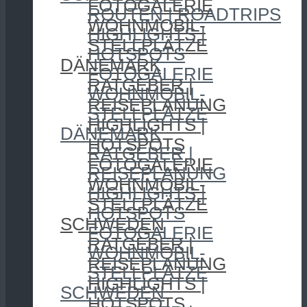
FOTOGALERIE
ROUTEN | ROADTRIPS
WOHNMOBIL-
HIGHLIGHTS |
STELLPLÄTZE
HOTSPOTS
DÄNEMARK
FOTOGALERIE
RATGEBER |
WOHNMOBIL-
REISEPLANUNG
STELLPLÄTZE
HIGHLIGHTS |
DÄNEMARK
HOTSPOTS
RATGEBER |
FOTOGALERIE
REISEPLANUNG
WOHNMOBIL-
HIGHLIGHTS |
STELLPLÄTZE
HOTSPOTS
SCHWEDEN
FOTOGALERIE
RATGEBER |
WOHNMOBIL-
REISEPLANUNG
STELLPLÄTZE
HIGHLIGHTS |
SCHWEDEN
HOTSPOTS