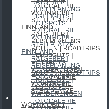
RATGEBER |
FOTOGALERIE
REISEPLANUNG
WOHNMOBIL-
HIGHLIGHTS |
STELLPLÄTZE
HOTSPOTS
FINNLAND
FOTOGALERIE
RATGEBER |
WOHNMOBIL-
REISEPLANUNG
STELLPLÄTZE
ROUTEN | ROADTRIPS
FINNLAND
HIGHLIGHTS |
RATGEBER |
HOTSPOTS
REISEPLANUNG
WANDERUNGEN
ROUTEN | ROADTRIPS
FOTOGALERIE
HIGHLIGHTS |
WOHNMOBIL-
HOTSPOTS
STELLPLÄTZE
WANDERUNGEN
CAMPING
FOTOGALERIE
WOHNMOBIL |
WOHNMOBIL-