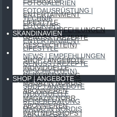
FOTOGALERIEN
SKANDINAVIEN
FOTOAUSRÜSTUNG |
ENTERTAINMENT
TECHNIK
LIFESTYLE
FOTOKURS
NEWS | EMPFEHLUNGEN
SKANDINAVIEN
GENUSS | REZEPTE
ENTERTAINMENT
GESCHICHTE(N)
LIFESTYLE
SHOP | ANGEBOTE
NEWS | EMPFEHLUNGEN
SHOP | ANGEBOTE
GENUSS | REZEPTE
INDIVIDUELLE
GESCHICHTE(N)
REISEBERATUNG
SHOP | ANGEBOTE
MAGAZIN NORDIS
SHOP | ANGEBOTE
ABONNIEREN
INDIVIDUELLE
MAGAZIN NORR
REISEBERATUNG
ABONNIEREN
MAGAZIN NORDIS
PARTNERSHOPS |
ABONNIEREN